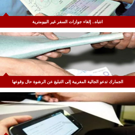
انتباه.. إلغاء جوازات السفر غير البيومترية
الجمارك تدعو الجالية المغربية إلى التبليغ عن الرشوة حال وقوعها‏