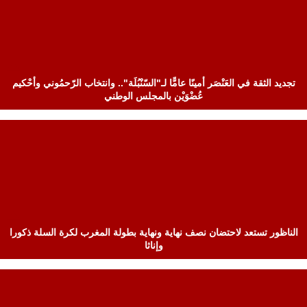
تجديد الثقة في العَنْصَر أمينًا عامًّا لـ"السّنْبُلَة".. وانتخاب الرّحمُوني وأحْكيم
عُضْوَيْن بالمجلس الوطني
الناظور تستعد لاحتضان نصف نهاية ونهاية بطولة المغرب لكرة السلة ذكورا
وإناثا