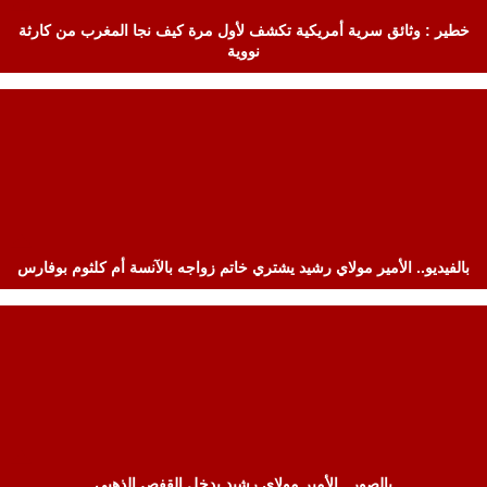
خطير : وثائق سرية أمريكية تكشف لأول مرة كيف نجا المغرب من كارثة
نووية
بالفيديو.. الأمير مولاي رشيد يشتري خاتم زواجه بالآنسة أم كلثوم بوفارس
بالصور.. الأمير مولاي رشيد يدخل القفص الذهبي