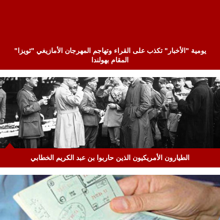
يومية "الأخبار" تكذب على القراء وتهاجم المهرجان الأمازيغي "ثويزا"
المقام بهولندا
الطيارون الأمريكيون الذين حاربوا بن عبد الكريم الخطابي