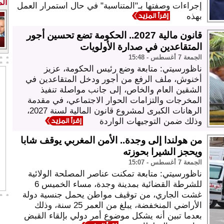
ال
إجراءات وصفتها بـ"المتناسبة" في حال استمرار العمل
بهذه
قانون مالية 2027.. الحكومة تضع تحسين أجور
المتقاعدين في صدارة الأولويات
الجمعة 7 أغسطس - 15:48
ناظورسيتي: متابعة وضع رئيس الحكومة، عزيز
أخنوش، ملف الرفع من أجور ودخل المتقاعدين في
الشقين العام والخاص، إلى جانب مواصلة تنفيذ
المخرجات والتزامات الحوار الاجتماعي، في مقدمة
الرهانات الكبرى لمشروع قانون المالية لسنة 2027،
وذلك ضمن التوجيهات الواردة
من هولندا إلى وجدة.. الأمن المغربي يوقف شابا
ويحجز الشيرا بحوزته
الجمعة 7 أغسطس - 15:07
ناظورسيتي: متابعة تمكنت عناصر المصلحة الولائية
للشرطة القضائية بمدينة وجدة، مساء الخميس 6
غشت الجاري، من توقيف مواطن يحمل جنسية دولة
الأراضي المنخفضة، يبلغ من العمر 25 سنة، وذلك
بعدما تبين أنه يشكل موضوع أمر دولي بإلقاء القبض