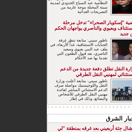
النظامية عند السياج الحدودي لمدينة
سبتة المحتلة موجة عارمة من
التصريحات العدائية
ية "إسكوبار الصحراء" تدخل مرحلة
استئناف وبعيوي والناصري يواجهان الحكم
 جديد
ناظور سيتي: متابعة تنظر غرفة
الجنايات الاستئنافية، غداً الأربعاء، في
ملف عبد النبي بعيوي وسعيد
الناصري، بعد قبول الطعون التي
تقدما بها ضد الأحكام
ارة النقل تطلق دفعة جديدة من الدعم
ستثنائي لمهنيي النقل الطرقي
ناظور سيتي: متابعة أعلنت وزارة
النقل واللوجيستيك مواصلة صرف
الدعم الاستثنائي المباشر لفائدة
مهنيي النقل الطرقي للأشخاص
والبضائع، وذلك في إطار
بار الشرق
تشال جثة أربعيني بعد غرقه بمنطقة "لي