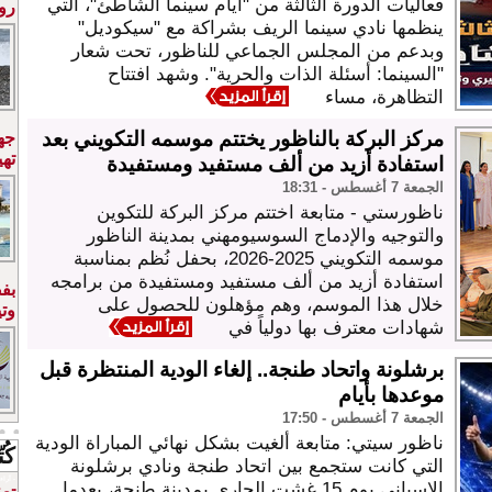
فعاليات الدورة الثالثة من "أيام سينما الشاطئ"، التي
روش
ينظمها نادي سينما الريف بشراكة مع "سيكوديل"
وبدعم من المجلس الجماعي للناظور، تحت شعار
"السينما: أسئلة الذات والحرية". وشهد افتتاح
التظاهرة، مساء
مركز البركة بالناظور يختتم موسمه التكويني بعد
تهي
استفادة أزيد من ألف مستفيد ومستفيدة
الجمعة 7 أغسطس - 18:31
ناظورستي - متابعة اختتم مركز البركة للتكوين
والتوجيه والإدماج السوسيومهني بمدينة الناظور
موسمه التكويني 2025-2026، بحفل نُظم بمناسبة
استفادة أزيد من ألف مستفيد ومستفيدة من برامجه
بف
خلال هذا الموسم، وهم مؤهلون للحصول على
وتي
شهادات معترف بها دولياً في
برشلونة واتحاد طنجة.. إلغاء الودية المنتظرة قبل
موعدها بأيام
الجمعة 7 أغسطس - 17:50
ناظور سيتي: متابعة ألغيت بشكل نهائي المباراة الودية
كُ
التي كانت ستجمع بين اتحاد طنجة ونادي برشلونة
آراء -
الإسباني يوم 15 غشت الجاري بمدينة طنجة، بعدما