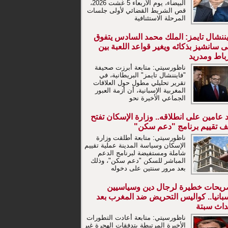
البيضاء، يوم الأربعاء 5 غشت 2026،
قص الشريط القضائي لأولى جلسات
المرحلة الاستئنافية
يننشال تايمز: الملك محمد السادس يتفوق
 سانشيز بذكائه ويغير قواعد اللعبة بين
رباط ومدريد
ناظورسيتي: متابعة أبرزت صحيفة
"فايننشال تايمز" البريطانية، في
تقرير تحليلي مطول حول العلاقات
المغربية الإسبانية، أن أزمة العبور
الجماعي الأخيرة نحو
 عامين على انطلاقه.. وزارة الإسكان تفتح
ف تقييم برنامج "دعم سكن"
ناظورسيتي: متابعة أطلقت وزارة
الإسكان وسياسة المدينة عملية تقييم
شاملة ومستفيضة لبرنامج الدعم
المباشر للسكن "دعم سكن"، وذلك
بعد مرور سنتين على دخوله
ريحات خطيرة لرجال دين وسياسيين
سبانيا.. كواليس التحريض ضد المغرب بعد
داث سبتة
ناظورسيتي: متابعة أعادت التطورات
الأخيرة المرتبطة بتدفقات الهجرة غير