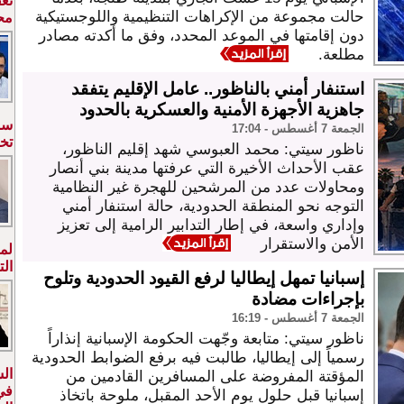
تع
حالت مجموعة من الإكراهات التنظيمية واللوجستيكية
محا
دون إقامتها في الموعد المحدد، وفق ما أكدته مصادر
مطلعة.
استنفار أمني بالناظور.. عامل الإقليم يتفقد
جاهزية الأجهزة الأمنية والعسكرية بالحدود
سبت
الجمعة 7 أغسطس - 17:04
تخ
ناظور سيتي: محمد العبوسي شهد إقليم الناظور،
عقب الأحداث الأخيرة التي عرفتها مدينة بني أنصار
ومحاولات عدد من المرشحين للهجرة غير النظامية
التوجه نحو المنطقة الحدودية، حالة استنفار أمني
وإداري واسعة، في إطار التدابير الرامية إلى تعزيز
الأمن والاستقرار
لم
الت
إسبانيا تمهل إيطاليا لرفع القيود الحدودية وتلوح
بإجراءات مضادة
الجمعة 7 أغسطس - 16:19
ناظور سيتي: متابعة وجّهت الحكومة الإسبانية إنذاراً
رسمياً إلى إيطاليا، طالبت فيه برفع الضوابط الحدودية
ال
المؤقتة المفروضة على المسافرين القادمين من
في
إسبانيا قبل حلول يوم الأحد المقبل، ملوحة باتخاذ