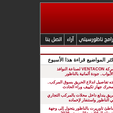
ثر المواضيع قراءة هذا الأسبوع
شركة VENTACON لصناعة النوافذ
لأبواب.. جودة ألمانية بالناظور
ه تفاصيل اندلاع الحريق بسوق المركب..
حرك جهاز تكييف وراء الحادث
يق يندلع داخل محلات بالمركب التجاري
 الناظور واستنفار لإخماده
طئ تاوريرت بالناظور يتحول إلى وجهة