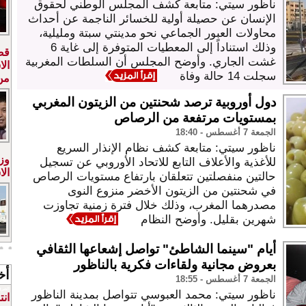
ناظور سيتي: متابعة كشف المجلس الوطني لحقوق
الإنسان عن حصيلة أولية للخسائر الناجمة عن أحداث
محاولات العبور الجماعي نحو مدينتي سبتة ومليلية،
وذلك استناداً إلى المعطيات المتوفرة إلى غاية 6
قض
غشت الجاري. وأوضح المجلس أن السلطات المغربية
ال
سجلت 14 حالة وفاة
من
دول أوروبية ترصد شحنتين من الزيتون المغربي
بمستويات مرتفعة من الرصاص
الجمعة 7 أغسطس - 18:40
ناظور سيتي: متابعة كشف نظام الإنذار السريع
وز
للأغذية والأعلاف التابع للاتحاد الأوروبي عن تسجيل
الا
حالتين منفصلتين تتعلقان بارتفاع مستويات الرصاص
في شحنتين من الزيتون الأخضر منزوع النوى
مصدرهما المغرب، وذلك خلال فترة زمنية تجاوزت
شهرين بقليل. وأوضح النظام
أيام "سينما الشاطئ" تواصل إشعاعها الثقافي
بعروض مجانية ولقاءات فكرية بالناظور
أخ
الجمعة 7 أغسطس - 18:55
الشرق
ناظور سيتي: محمد العبوسي تتواصل بمدينة الناظور
ان