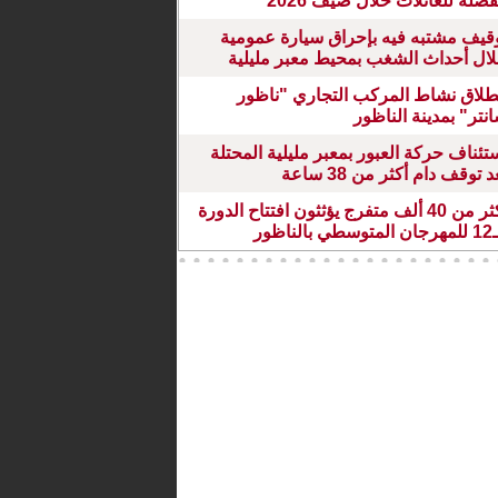
ضلة للعائلات خلال صيف 2026
قيف مشتبه فيه بإحراق سيارة عمومية
ال أحداث الشغب بمحيط معبر مليلية
طلاق نشاط المركب التجاري "ناظور
نتر" بمدينة الناظور
تئناف حركة العبور بمعبر مليلية المحتلة
د توقف دام أكثر من 38 ساعة
أكثر من 40 ألف متفرج يؤثثون افتتاح الدورة
طي بالناظور