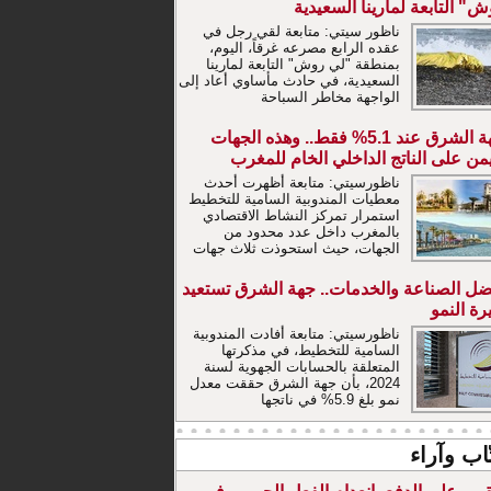
" التابعة لمارينا السعيدية
ناظور سيتي: متابعة لقي رجل في
عقده الرابع مصرعه غرقاً، اليوم،
بمنطقة "لي روش" التابعة لمارينا
السعيدية، في حادث مأساوي أعاد إلى
الواجهة مخاطر السباحة
جهة الشرق عند 5.1% فقط.. وهذه الجهات
من على الناتج الداخلي الخام للمغرب
ناظورسيتي: متابعة أظهرت أحدث
معطيات المندوبية السامية للتخطيط
استمرار تمركز النشاط الاقتصادي
بالمغرب داخل عدد محدود من
الجهات، حيث استحوذت ثلاث جهات
ضل الصناعة والخدمات.. جهة الشرق تستعيد
رة النمو
ناظورسيتي: متابعة أفادت المندوبية
السامية للتخطيط، في مذكرتها
المتعلقة بالحسابات الجهوية لسنة
2024، بأن جهة الشرق حققت معدل
نمو بلغ 5.9% في ناتجها
تّاب وآراء