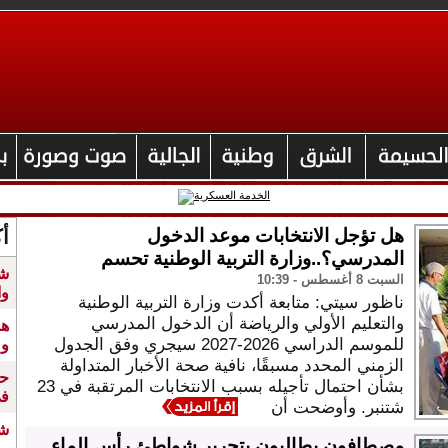
هل تؤجل الانتخابات موعد الدخول
أك
المدرسي؟..وزارة التربية الوطنية تحسم
السبت 8 أغسطس - 10:39
وا
ناظور سيتي: متابعة أكدت وزارة التربية الوطنية
والتعليم الأولي والرياضة أن الدخول المدرسي
هذ
للموسم الدراسي 2026-2027 سيجري وفق الجدول
وم
الزمني المحدد مسبقًا، نافية صحة الأخبار المتداولة
حر
بشأن احتمال تأجيله بسبب الانتخابات المرتقبة في 23
في
شتنبر. وأوضحت أن
شا
مصطافون يطالبون بتحرير شواطئ رأس الماء