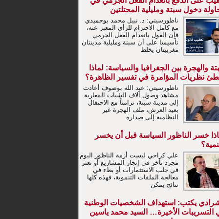
قيب على الدفع بانعدام الفعل الجرمي في
ولة دخول سبتة ومليلية المحتلتين
ناظورسيتي: د. نبيل محمد بوحميدي
مع كامل الاحترام للرأي المعبر عنه،
فإن القول بانعدام الفعل الجرمي
تأسيسا على أن سبتة ومليلية مدينتان
مغربيتان يخلط
ة والهجرة بين الجغرافيا والسياسة: لماذا
طئ نظريات المؤامرة في تفسير الظاهرة؟
ناظورسيتي: عبد الله بوصوف أعادت
مشاهد وصول آلاف الشباب المغاربة
إلى مدينة سبتة، تزامناً مع الاحتفال
بعيد العرش، ملف الهجرة غير
النظامية إلى صدارة
اذا خسر الناظور السياسة قبل أن يخسر
نمية؟
علي كراحي ليست أزمة الناظور اليوم
مجرد تأخر في إنجاز المشاريع أو تعثر
في جلب الاستثمارات أو بطء في
معالجة الملفات التنموية، فهذه كلها
نتائج يمكن
شرادي يكتب: استهداف الشخصيات الوطنية
 التسريبات الأخيرة… السيد محمد ياسين