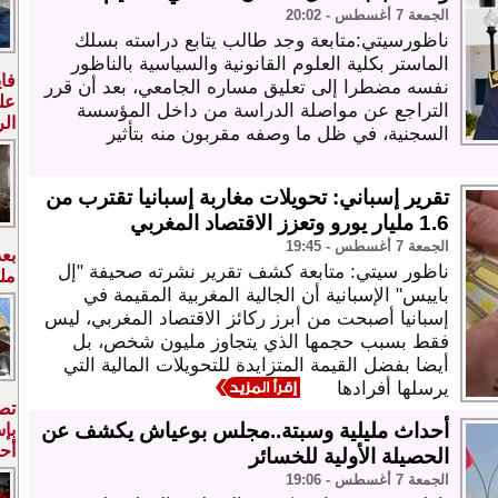
الجمعة 7 أغسطس - 20:02
ناظورسيتي:متابعة وجد طالب يتابع دراسته بسلك
الماستر بكلية العلوم القانونية والسياسية بالناظور
فا
نفسه مضطرا إلى تعليق مساره الجامعي، بعد أن قرر
على
التراجع عن مواصلة الدراسة من داخل المؤسسة
ال
السجنية، في ظل ما وصفه مقربون منه بتأثير
تقرير إسباني: تحويلات مغاربة إسبانيا تقترب من
1.6 مليار يورو وتعزز الاقتصاد المغربي
الجمعة 7 أغسطس - 19:45
بعد
ناظور سيتي: متابعة كشف تقرير نشرته صحيفة "إل
مل
باييس" الإسبانية أن الجالية المغربية المقيمة في
إسبانيا أصبحت من أبرز ركائز الاقتصاد المغربي، ليس
فقط بسبب حجمها الذي يتجاوز مليون شخص، بل
أيضا بفضل القيمة المتزايدة للتحويلات المالية التي
يرسلها أفرادها
تص
أحداث مليلية وسبتة..مجلس بوعياش يكشف عن
بإ
أح
الحصيلة الأولية للخسائر
الجمعة 7 أغسطس - 19:06