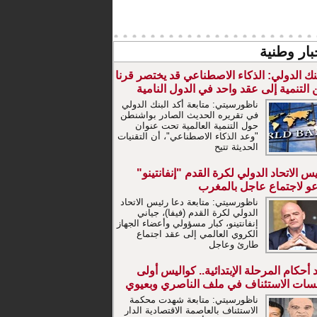
بار وطنية
نك الدولي: الذكاء الاصطناعي قد يختصر قرنا
التنمية إلى عقد واحد في الدول النامية
ناظورسيتي: متابعة أكد البنك الدولي
في تقريره الحديث الصادر بواشنطن
حول التنمية العالمية تحت عنوان
"وعد الذكاء الاصطناعي"، أن التقنيات
الحديثة تتيح
س الاتحاد الدولي لكرة القدم "إنفانتينو"
عو لاجتماع عاجل بالمغرب
ناظورسيتي: متابعة دعا رئيس الاتحاد
الدولي لكرة القدم (فيفا)، جياني
إنفانتينو، كبار مسؤولي وأعضاء الجهاز
الكروي العالمي إلى عقد اجتماع
طارئ وعاجل
 أحكام المرحلة الإبتدائية.. كواليس أولى
سات الاستئناف في ملف الناصري وبعيوي
ناظورسيتي: متابعة شهدت محكمة
الاستئناف بالعاصمة الاقتصادية الدار