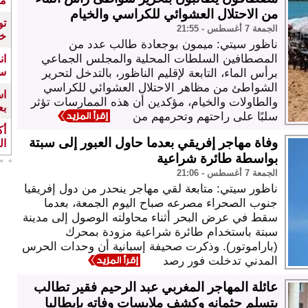
مف
من الاحتلال العشوائي للكراسي والخيام
تو
الجمعة 7 أغسطس - 21:55
خل
ناظور سيتي: ميمون بوجعادة طالب عدد من
المصطافين السلطات المحلية والمجلس الجماعي
ان
سا
برأس الماء، التابعة لإقليم الناظور، بالتدخل لتحرير
الشواطئ من مظاهر الاحتلال العشوائي للكراسي
اس
والطاولات والخيام، مؤكدين أن هذه الممارسات تؤثر
بع
سلبًا على راحتهم وتحرمهم من
وفاة مهاجر إفريقي بعدما حاول العبور إلى سبتة
الـ12 للمهرجان المتوس
بواسطة طائرة شراعية
الجمعة 7 أغسطس - 21:06
ناظور سيتي: متابعة لقي مهاجر ينحدر من دول إفريقيا
جنوب الصحراء مصرعه صباح اليوم الجمعة، بعدما
سقط في عرض البحر أثناء محاولته الوصول إلى مدينة
سبتة باستخدام طائرة شراعية مزودة بمحرك
(باراموتور). وذكرت صحيفة إسبانية أن وحدات الحرس
المدني تدخلت فور رصد
عائلة المهاجر المغربي عبد الرحيم فقير تطالب
بتسلم جثمانه وكشف ملابسات وفاته بإيطاليا