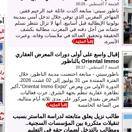
الجمعة 7 أغسطس - 20:28
ناظور سيتي: متابعة أكدت عائلة عبد الرحيم فقير،
المهاجر المغربي الذي توفي خلال تدخل أمني بمدينة
أخ
بولونيا الإيطالية قبل أسابيع، أنها لا تزال تنتظر تسلم
جثمانه من أجل دفنه في المغرب، مطالبة بكشف
وطنية
الب
الحقيقة وتحقيق العدالة في ملابسات وفاته. وعبرت
من 
الأسرة،
إقبال واسع على أولى دورات المعرض العقاري
Oriental Immo بالناظور
الجمعة 7 أغسطس - 20:17
رئي
ناظورسيتي - متابعة احتضنت مدينة الناظور، خلال
يد
الفترة الممتدة من 31 يوليوز إلى 02 غشت 2026،
الدورة الأولى من معرض "Oriental Immo Expo"،أكبر
تظاهرة عقارية تنظَّم بجهة الشرق. جرت فعاليات
المعرض بفندق ميركور على مدى ثلاثة أيام متتالية،
من الساعة الخامسة
بعد
طالب نزيل يعلق متابعته لدراسة الماستر بسبب
جل
تنقيلات متكررة بين المؤسسات السجنية..
ومطالب بالتدخل لضمان حقه في التعليم