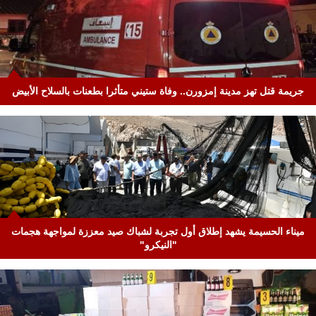
جريمة قتل تهز مدينة إمزورن.. وفاة ستيني متأثرا بطعنات بالسلاح الأبيض
ميناء الحسيمة يشهد إطلاق أول تجربة لشباك صيد معززة لمواجهة هجمات
"النيكرو"