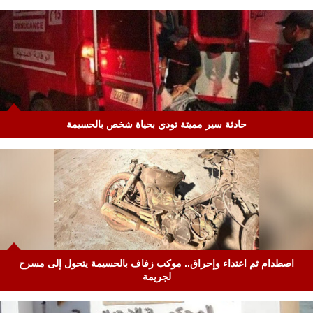
حادثة سير مميتة تودي بحياة شخص بالحسيمة
اصطدام ثم اعتداء وإحراق.. موكب زفاف بالحسيمة يتحول إلى مسرح
لجريمة