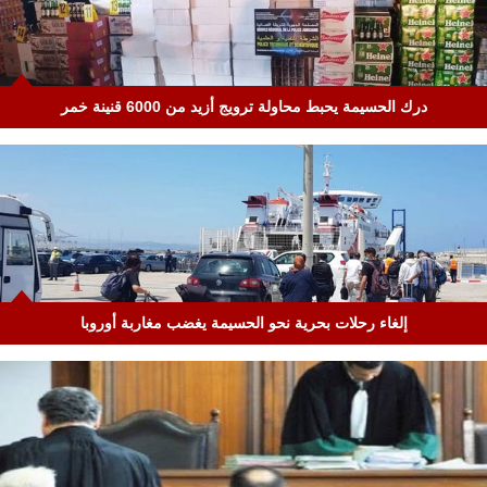
درك الحسيمة يحبط محاولة ترويج أزيد من 6000 قنينة خمر
إلغاء رحلات بحرية نحو الحسيمة يغضب مغاربة أوروبا