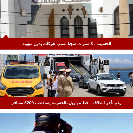
الحسيمة.. 3 سنوات سجنا بسبب شيكات بدون مؤونة
رغم تأخر انطلاقه.. خط موتريل–الحسيمة يستقطب 5200 مسافر