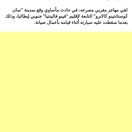
لقي مهاجر مغربي مصرعه، في حادث مأساوي وقع بمدينة "سان
كوستانتينو كالابرو" التابعة لإقليم "فيبو فالينتيا" جنوبي إيطاليا، وذلك
بعدما سقطت عليه سيارته أثناء قيامه بأعمال صيانة.