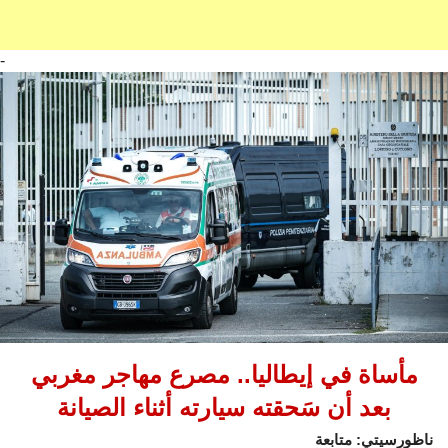
-
مأساة في إيطاليا.. مصرع مهاجر مغربي
بعد أن سَحقته سيارته أثناء الصيانة
ناظورسيتي: متابعة