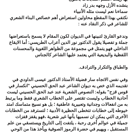
ينشده الأزل وجهه بدر زاد
سماءنا نعم ليست مثله الأنبياء
نكتفي بهذا المقطع محاولين استعراض أهم خصائص البناء الشعري
للشاعر في ذكر النقاد عنه :
وندعو القارئ لتبينها في الديوان لكون المقام لا يسمح باستعراضها
جملة و تفصيلا يقول الدكتور نور الدين أعراب الطريسي: أما اﻻيقاع
الداخلي فهو يتمثل في مجموعة من الظواهر اللغوية والمحسنات
اللفظية والبديعية التي يعتمد عليها الشاعر كالجناس
والطباق والتكرار والترادف.
وفي نفس الاتجاه سار فضيلة الأستاذ الدكتور عيسى الداودي في
تقديمه الذي خص به ديوان الشاعر عبد الحق الحسيني "انكسار في
قوس قزح" بقوله: النصوص الشعرية عند عبد الحق الحسيني ليست
أحادية الخطاب وليست تقتصر على الخطاب الشعري فقط وما يرتبط
به من انفعالات وجدانية وتعبيرية عاطفية ؛ بل هو نسيج متماسك امتد
خيوطه إلى خطابات تتخطى الحظيرة الأدبية ؛ لتسترفد من الخطابات
الأخرى التي يمكن ان نسميها بأنها غير شعرية ،فهو يقفز قفزات
جميلة في عوالم أخرى رحبة ، يلتفت إلى التاريخ ويستسقي من علم
المستقبل ، ويهيم في حضرة الرموز الصوفية ويأخذ هذا من الوحي