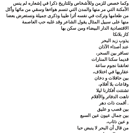
وكما خصص للزمن وللأشخاص وللتاريخ ذكرا في إشعاره لم ينس
الأمكنة التي مر منها والمدن التي تنسم هواءها وسقي من مائها وأكل
من طعامها وتركت في نفسه أثرا طيبا وذكرى جميلة ونستعرض بعضا
منها على سبيل المثال يقول الشاعر وقد غلبه حب العاصمة
الاقتصادية الدار البيضاء ومن سكن بها
كاز بلانكا
يذوب زبد البحر
عند أصداء الآذان
نسافر بين السحر،
قديما سكنا المنارات
تعانقنا نجوم ساعة
عقاربها في اختلاف،
بين حافلات و دخان
وقاعات بلا أفلام،
تشتتت أفكارنا ليلا
تاهت الدفاتر والأقلام
. أقمت ذات دهر
بين قصب و عليق
بين جمال عيون عين السبع
و عين ذئاب،
من قال أن البحر لا ينبض حبا