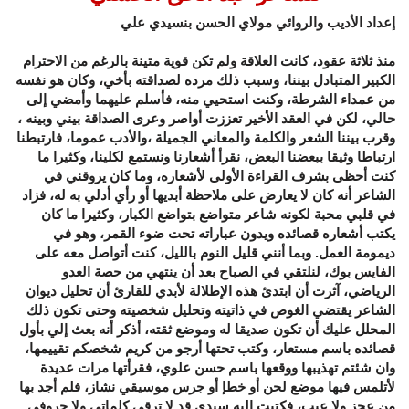
إعداد الأديب والروائي مولاي الحسن بنسيدي علي
منذ ثلاثة عقود، كانت العلاقة ولم تكن قوية متينة بالرغم من الاحترام
الكبير المتبادل بيننا، وسبب ذلك مرده لصداقته بأخي، وكان هو نفسه
من عمداء الشرطة، وكنت استحيي منه، فأسلم عليهما وأمضي إلى
حالي، لكن في العقد الأخير تعززت أواصر وعرى الصداقة بيني وبينه ،
وقرب بيننا الشعر والكلمة والمعاني الجميلة ،والأدب عموما، فارتبطنا
ارتباطا وثيقا ببعضنا البعض، نقرأ أشعارنا ونستمع لكلينا، وكثيرا ما
كنت أحظى بشرف القراءة الأولى لأشعاره، وما كان يروقني في
الشاعر أنه كان لا يعارض على ملاحظة أبديها أو رأي أدلي به له، فزاد
في قلبي محبة لكونه شاعر متواضع بتواضع الكبار، وكثيرا ما كان
يكتب أشعاره قصائده ويدون عباراته تحت ضوء القمر، وهو في
ديمومة العمل. وبما أنني قليل النوم بالليل، كنت أتواصل معه على
الفايس بوك، لنلتقي في الصباح بعد أن ينتهي من حصة العدو
الرياضي، آثرت أن ابتدئ هذه الإطلالة لأبدي للقارئ أن تحليل ديوان
الشاعر يقتضي الغوص في ذاتيته وتحليل شخصيته وحتى تكون ذلك
المحلل عليك أن تكون صديقا له وموضع ثقته، أذكر أنه بعث إلي بأول
قصائده باسم مستعار، وكتب تحتها أرجو من كريم شخصكم تقييمها،
وان شئتم تهذيبها ووقعها باسم حسن علوي، فقرأتها مرات عديدة
لأتلمس فيها موضع لحن أو خطإ أو جرس موسيقي نشاز، فلم أجد بها
من عجز ولا عيب، فكتبت إليه سيدي قد لا ترقى كلماتي ولا حروفي