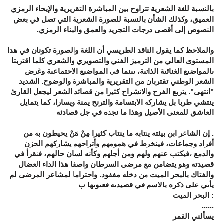
بالنسبة للغة الشعرية تتراوح بين المباشرة التقريرية والإيحاء الرمزي
العميق، وكذلك الشأن بالنسبة للصورة الشعرية التي تصل في بعض
النصوص إلى أقصى درجات التجريد والعمق والبناء الرمزي.
والملاحظ كما يقول الناقد الطريسي أن اللغة والصورة تكونان في هدا
المستوى العالي من الترميز الفني والتصويري والشعري كلما اقتربتا
بالمواضيع الغنائية الذاتية، بينما في المواضيع اﻻجتماعية وغرض
الشعر الوطني تقتربان من التقريرية والمباشرة والوضوح. الشديد
"انتهى". يتربع الفرح والانشراح كثيرا من قصائد الشعر ليجعل القارئ
ينتشي طربا بل يشاركه الابتسامة والترنح يمنة ويسارا، كما يتمايل
العاشق للمغنى الأصيل وهذا ما نجده في جل قصادئه
. إن الشاعر ابن بيئته ينتابه ما ينتاب كثيرا مِنْ مَنْ يحيطون به من
أفراد وجماعات، فينخرط في همومهم وأتراحهم يشاركهم الحزن
والدمع ،فيكتب عنهم ولهم ومن أجلهم وكأنه لسان حالهم، فنقرأ في
قصيدته وهو يتضامن مع مرضى السرطان واصفا هذا الداء العضال
والفتاك بالبحر الميت من دخله مفقود. واحتراما لمشاعر المرضى لم
يأتي على ذكره بالاسم في قصيدته فعنونها ب
: البحر الميت
......
يسألني القمر