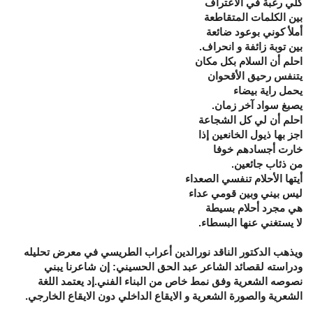
كلي رغبة في الاعتراف
بين الكلمات المتقاطعة
أملأ كوني بوعود ضائعة
بين توبة زائفة و انحراف.
احلم أن السلام بكل مكان
يتنفس رحيق الأقحوان
يحمل راية بيضاء
يصبغ سواد آخر زمان.
احلم أن لي كل الشجاعة
اجز بها ذيول الخانعين إذا
خارت أجسادهم خوفا
من ذئاب جائعين.
أيتها الأحلام تنفسي الصعداء
ليس بيني وبين قومي عداء
هي مجرد أحلام بسيطة
لا يستغني عنها البسطاء.
ويذهب الدكتور الناقد نورالدين أعراب الطريسي في معرض تحليله
ودراسته لقصائد الشاعر عبد الحق الحسيني: إن شاعرنا يبني
نصوصه الشعرية وفق نمط خاص من البناء الفني.إد يعتمد اللغة
الشعرية والصورة الشعرية و اﻻيقاع الداخلي دون اﻻيقاع الخارجي.