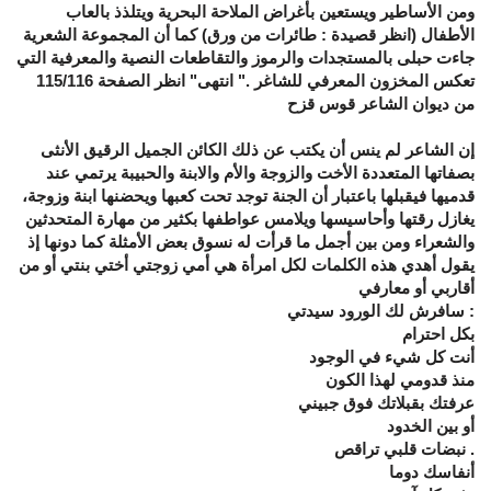
ومن الأساطير ويستعين بأغراض الملاحة البحرية ويتلذذ بالعاب
الأطفال (انظر قصيدة : طائرات من ورق) كما أن المجموعة الشعرية
جاءت حبلى بالمستجدات والرموز والتقاطعات النصية والمعرفية التي
تعكس المخزون المعرفي للشاغر ." انتهى" انظر الصفحة 115/116
من ديوان الشاعر قوس قزح
إن الشاعر لم ينس أن يكتب عن ذلك الكائن الجميل الرقيق الأنثى
بصفاتها المتعددة الأخت والزوجة والأم والابنة والحبيبة يرتمي عند
قدميها فيقبلها باعتبار أن الجنة توجد تحت كعبها ويحضنها ابنة وزوجة،
يغازل رقتها وأحاسيسها ويلامس عواطفها بكثير من مهارة المتحدثين
والشعراء ومن بين أجمل ما قرأت له نسوق بعض الأمثلة كما دونها إذ
يقول أهدي هذه الكلمات لكل امرأة هي أمي زوجتي أختي بنتي أو من
أقاربي أو معارفي
: سافرش لك الورود سيدتي
بكل احترام
أنت كل شيء في الوجود
منذ قدومي لهذا الكون
عرفتك بقبلاتك فوق جبيني
أو بين الخدود
. نبضات قلبي تراقص
أنفاسك دوما