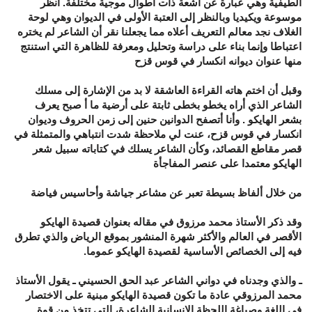
الطيفية وهي عبارة عن أشعة ذات اطوال موجية مختلفة. انظر
موسوعة ويكيديا وبالنظر إلى العتبة الأولى في الديوان وهي لوحة
الغلاف نجد معالم التعريف أعلاه مما يجعلنا نقر أن الشاعر لم يختره
اعتباطا وإنما بناء على دراسة وتحليل ومعرفة للظاهرة التي استنتج
منها عنوان ديوانه انكسار في قوس قزح
وقبل أن اختم هاته القراءة العاشقة لا بد من الإشارة إلى مسلك
الشاعر الذي أراه يخطو بخطى ثابتة على أرضية ما أ صبح يعرف
بشعر الهايكو . وأنا أتصفح الدوانين حنين إلى زمن الحروف وديوان
انكسار في قوس قزح، عنت لي ملاحظة شدت انتباهي والمتمثلة في
قصر مقاطع القصائد، وكأن الشاعر يسلك في كتاباته سبيل شعر
الهايكو معتمدا على عنصر المفاجأة
من خلال ألفاظ بسيطة تعبر عن مشاعر جياشة وأحاسيس فياضة
وقد ذكر الأستاذ محمد مرزوق في مقاله بعنوان قصيدة الهايكو
الأقصر في العالم والأكثر شهرة المنشور بموقع الرياض والذي تطرق
فيه إلى الخصائص الأساسية لقصيدة الهايكو عموما.
ـ والذي وجدناه في دواني الشاعر عبد الحق الحسيني ـ يقول الأستاذ
محمد المرزوقي عادة ما تكون قصيدة الهايكو مبنية على الاختصار
في اللغة وصياغة اللحظة الإنسانية الشاعرة، التي تتخذ من قوة