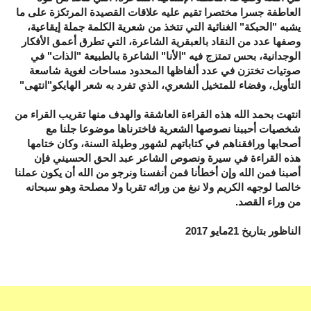
العاطفة جسرا مختصرا تقيم عليه علاقات القصيدة المرتكزة على ما
يشبه "الحبكة" الغنائية التي تتخذ من شعرية الكلمة جملة إيقاعية،
وصفها عدد من النقاد بالعبقرية الشاعرة، التي تطرق أعمق الأفكار
الوجدانية، بحس تمتزج فيه "الأنا" الشاعرة بالطبيعة "الذات" في
صوتيات تختزن في عدد ألفاظها المحدود مساحات لغوية شاسعة
التأويل، وفضاء للمتخيل الشعري، الذي تفرد به شعر الهايكو"انتهى"
انتهت بحمد الله هذه القراءة العاشقة والهدف منها تقريب القراء من
شخصيات أحببنا نصوصها الشعرية فاخترناها موضوعا جلنا مع
أصحابها ورافقناهم في كتاباتهم لشهور وطيلة السنة، وكان ختامها
هذه القراءة في سيرة ونصوص الشاعر عبد الحق الحسيني فإن
أصبنا فمن الله وإن أخطأنا فمن أنفسنا ونرجو من الله أن يكون عملنا
خالصا لوجهه الكريم ولا نبغ من ورائه تقربا ولا مصلحة وهو سبحانه
من وراء القصد.
الناظور بتاريخ 21مايو 2017