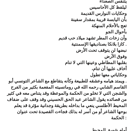
يتنفس الصعداء
ليلفظ كل الأحاسيس
وحكايات النوارس القديمة
بأن اليابسة قريبة بمقدار سفينة
تعج بالأحلام المنهكة
بأحوال الجو
وأن زخات المطر تشهد ميلاد حب قديم
. كازا بلانكا بصناديقها الإسمنتية
نبضها لن يتوقف تحت الأرض
وفوق الأرض
بقلبها المطاطي وعينها التي لا تنام
أخاف عليها أن تنام،
وحكاياتي معها تطول
. ويمتد هيامه وعشقه للطبيعة وكأنه يتقاطع مع الشاعر التونسي أبو
القاسم الشابي رحمه الله في رومانسيته المفعمة بكثير من الفرح
والشجن التي لا تخلو من الحكمة والموعظة وقد يتناص معه في كثير
من قصائده يقول الشاعر عبد الحق الحسيني وقد وقف على ضفاف
المحيط الأطلسي ينعي ما بداخله بطريقة وجدانية مؤثرة قد يعلم
بوحها الشاعر أو من أسر له بذلك فجاءت القصيدة تحت عنوان
: الحكمة
أمام شهيق المحيط