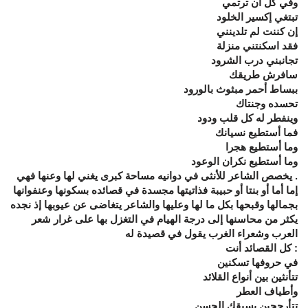
وفي كل آن ترتمي
تبتغي إكسير الخلود
إن كننت لم تلدينني
فقد اسكنتني منزلة
تجانبني درب الشرود
سافرش طريقك
ببساط أحمر مبثوث بالورود
تحسده وجنتاك
وينفطر له كل قلب ودود
فما أستطيع نسيانك
وما أستطيع هجرا
وما أستطيع نكران الوعود
. يخصص الشاعر للأنثى في دوانيه مساحة كبرى يغني لها وعنها فهي
إما أما أو بنتا أو حبيبة فذاتيتها مجسدة في قصائده بسكونها وعنفوانها
بجمالها وقبحها بكل ما لها وعليها والشاعر يتغاضى عن عيوبها إذ نجده
يكثر من محاسنها إلى درجة الهيام في التغزل بها على غرار شعر
العرب وشعراء الغرب يقول في قصيدة له
: كل القصائد أنت
في حروفها تسكنين
تتأنثين بين أنواع القلائد
وأطياف العطر
تتأرجحين يسبقك الحسن