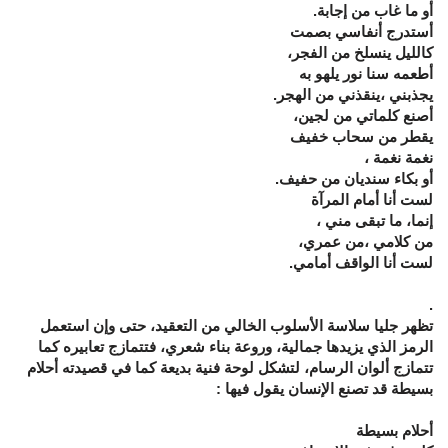
أو ما غاب من إجابة.
أستدرج أنفاسي بصمت
كالليل ينسلخ من الفجر،
أطعمه سنا نور يلهو به
يجذبني ،ينقذني من الهجر.
أصنع كلماتي من لجين،
يقطر من سحاب خفيف
نغمة نغمة ،
أو بكاء سنديان من حفيف.
لست أنا أمام المرآة
إنما، ما تبقى مني ،
من كلامي ،من عمري،
لست أنا الواقف أمامي.
.
تظهر جليا سلاسة الأسلوب الخالي من التعقيد، حتى وإن استعمل
الرمز الذي يزيدها جمالية، وروعة بناء شعري، فتتمازج تعابيره كما
تتمازج ألوان الرسام، لتشكل لوحة فنية بديعة كما في قصيدته أحلام
بسيطة قد تصنع الإنسان يقول فيها :
أحلام بسيطة