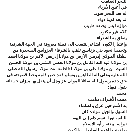
للبحر الصامت
في أعين الأبرياء
لم يعد للبحر صوت
لم يعد لدينا دواء
دواؤه ليس وصفة طبيب
كلام غير مكتوب
ينطق به الشعراء
واعتبارا لكون الشاعر ينتسب إلى قبيلة معروفة في الجهة الشرقية
وتحديدا نجود بني يزناسن تلقب بالشرفاء العزوايين المنحدرة من
سلالة ألمولاي إدريس الأزهر ابن مولانا إدريس الأكبر بن مولانا احمد
بن مولانا عبد الله الكامل بن مولانا الحسن المثنى بن مولانا الحسن
السبط بن مولانا علي بن مولاتنا فاطمة بنت مولانا رسول الله صلى
الله عليه وعلى اله الطاهرين وسلم فقد خص قلمه وخط قصيدته في
حق جده رسول الله سائلا المولى عز وجل أن يثقل بها ميزان حسناته
يقول فيها:
محمد
منبت الأشراف تباهت
به الأمم حين غرق بالظلماء
السهل والجبل مولده كان
للناس نورا بتسم دام إلى اليوم
نبراسا يبعثه ر أية الإسلام
بها زينت القمم السابحات بالكون