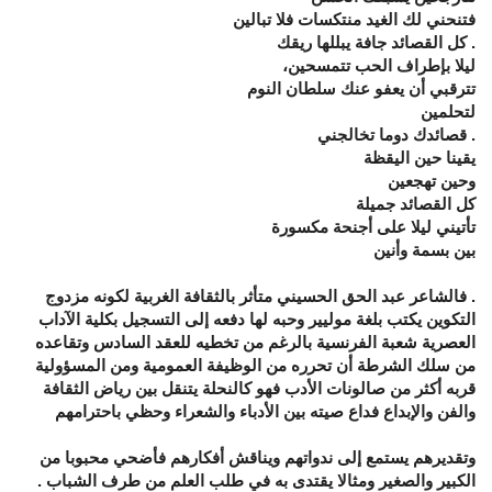
فتنحني لك الغيد منتكسات فلا تبالين
. كل القصائد جافة يبللها ريقك
ليلا بإطراف الحب تتمسحين،
تترقبي أن يعفو عنك سلطان النوم
لتحلمين
. قصائدك دوما تخالجني
يقينا حين اليقظة
وحين تهجعين
كل القصائد جميلة
تأتيني ليلا على أجنحة مكسورة
بين بسمة وأنين
. فالشاعر عبد الحق الحسيني متأثر بالثقافة الغربية لكونه مزدوج
التكوين يكتب بلغة موليير وحبه لها دفعه إلى التسجيل بكلية الآداب
العصرية شعبة الفرنسية بالرغم من تخطيه للعقد السادس وتقاعده
من سلك الشرطة أن تحرره من الوظيفة العمومية ومن المسؤولية
قربه أكثر من صالونات الأدب فهو كالنحلة يتنقل بين رياض الثقافة
والفن والإبداع فداع صيته بين الأدباء والشعراء وحظي باحترامهم
وتقديرهم يستمع إلى ندواتهم ويناقش أفكارهم فأضحي محبوبا من
الكبير والصغير ومثالا يقتدى به في طلب العلم من طرف الشباب .