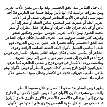
. إن جيل الشاعر عبد الحق الحسيني وقد نهل من معين الأدب العربي
ومن مقررات دراسية كان لها تأثيرا ووقعا حسنا عند الدارس فلا أحد
منهم نسى كتاب في الأدب المعاصر لشوقي ضيف أو في الأدب
العربي لطه أو عبقرية عمر لمحمود عباس العقاد أو شعر إليا أبي
ماض أو كتابات جبران خليل جبران أو مطران خليل مطران أو شعر
محمد الحلوي ومن الأدب الغربي لفونتين، موليير وفيكتور هيجو
وغيرهم كثير فشب طوقهم على الحرف الجميل فكان ديوان الشاعر
عبد الحق الحسبني وكأنه تحسرا على حنين إلى زمن الحروف فهو
طيف الماضي الجميل بألوان اللغة العذبة السلسة الرائعة وخوف
الشاعر أن ينكسر الجمال فكان ديوانه الثاني بعنوان انكسار في قوس
قزح أدعو القارئ إلى تنسم عبير ديوان حنين إلى زمن الحروف
وملامسة روعة الانكسار في قوس قزح والمعنى للظاهرة كما عرفها
الفيزيائيون قَوْسُ قُزح يسمى كذلك قوس المطر أو قوس الألوان وهو
ظاهرة طبيعية فيزيائية ناتجة عن انكسار وتحلل ضوء الشمس خلال
قطرة ماء المطر.
يظهر قوس المطر بعد سقوط المطر أو خلال سقوط المطر
والشمس مشرقة. تكون الألوان في القوس اللون الأحمر من الخارج
ويتدرج إلى البرتقالي فالأصفر فالأخضر فالأزرق فأزرق غامق (نيلي)
فبنفسجي من الداخل. ضوء الشمس يحتوي علي العديد من الألوان