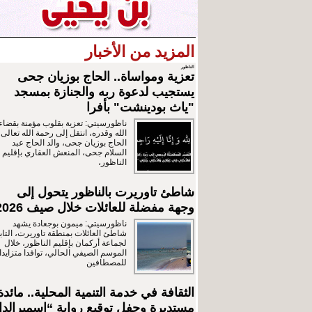
المزيد من الأخبار
الناظور
تعزية ومواساة.. الحاج بوزيان جحى
يستجيب لدعوة ربه والجنازة بمسجد
"ياث بودينشت" بأفرا
ناظورسيتي: تعزية بقلوب مؤمنة بقضاء
الله وقدره، انتقل إلى رحمة الله تعالى
الحاج بوزيان جحى، والد الحاج عبد
السلام جحى، المنعش العقاري بإقليم
الناظور،
شاطئ تاوريرت بالناظور يتحول إلى
وجهة مفضلة للعائلات خلال صيف 2026
ناظورسيتي: ميمون بوجعادة يشهد
شاطئ العائلات بمنطقة تاوريرت، التاب
لجماعة أركمان بإقليم الناظور، خلال
الموسم الصيفي الحالي، توافدا متزايدا
للمصطافين
الثقافة في خدمة التنمية المحلية.. مائدة
مستديرة وحفل توقيع رواية “اسميرالدا