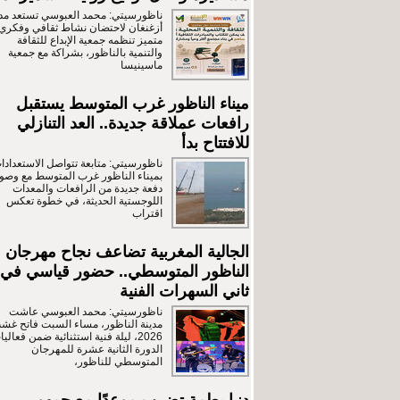
ناظورسيتي: محمد العبوسي تستعد مدي
أزغنغان لاحتضان نشاط ثقافي وفكري
متميز تنظمه جمعية الإبداع للثقافة
والتنمية بالناظور، بشراكة مع جمعية
ماسينيسا
ميناء الناظور غرب المتوسط يستقبل
رافعات عملاقة جديدة.. العد التنازلي
للافتتاح بدأ
ناظورسيتي: متابعة تتواصل الاستعدادا
بميناء الناظور غرب المتوسط مع وصو
دفعة جديدة من الرافعات والمعدات
اللوجستية الحديثة، في خطوة تعكس
اقتراب
الجالية المغربية تضاعف نجاح مهرجان
الناظور المتوسطي.. حضور قياسي في
ثاني السهرات الفنية
ناظورسيتي: محمد العبوسي عاشت
مدينة الناظور، مساء السبت فاتح غش
2026، ليلة فنية استثنائية ضمن فعالي
الدورة الثانية عشرة للمهرجان
المتوسطي للناظور،