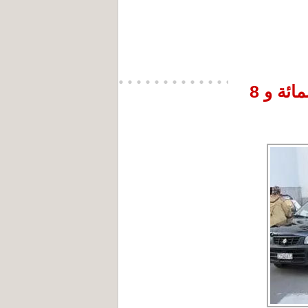
نسبة العنوسة بالمغرب تصل 60 في المائة و 8