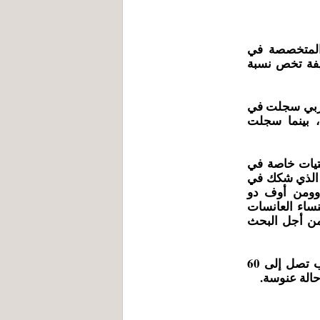
المتخصصة في
خيفة تخص نسبة
عربي سجلت في
، بينما سجلت
تيات خاصة في
 الذي شكك في
"وومن أوف دو
ساء العانسات
من أجل البحث
وحسب نفس الدراسة دائما ، فإن نسبة العنوسة في المغرب تصل إلى 60