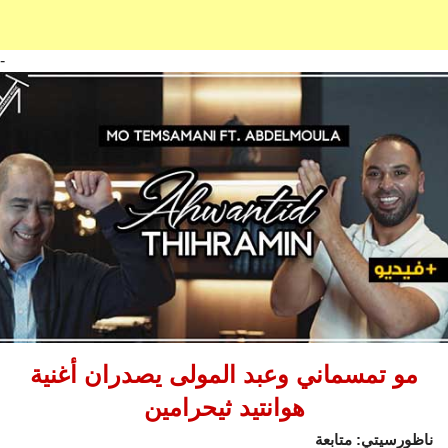
-
مو تمسماني وعبد المولى يصدران أغنية
هوانتيد ثيحرامين
ناظورسيتي: متابعة