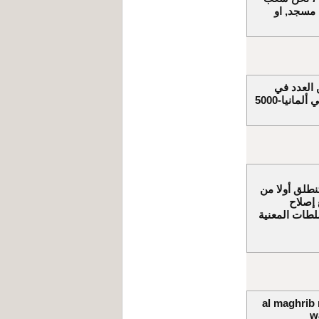
 مسجد, او
ي حين العدد في
المغرب لا يتعدى بعض المآت الألاف لكن عدد قتلى حوادث السير في ألمانيا-5000
نطلق أولا من
إصلاح
لطات المعنية
al maghrib 
w