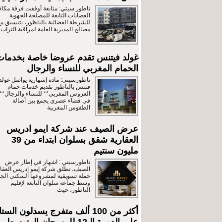
ناظور سيتي: متابعة أوقفت فرقة مكا
العصابات التابعة للمصلحة الجهوية
للشرطة القضائية بالناظور، بتنسيق مع
مصالح المديرية العامة لمراقبة التراب
غولد فيتنس تقدم عروضا خاصة بخدمات
الحمام المغربي للنساء والرجال
ناظورسيتي: مادة إشهارية يواصل غولد
فتنس بالناظور تقديم خدمات حمام
العروس المغربي** للنساء والرجال**،
في فضاء عصري يجمع بين أصالة
الطقوس المغربية
عرض الصيف عند شركة ايمو ادريس
العقارية شقق بسلوان ابتداء من 39
مليون سنتيم
ناظورسيتي : اشهار في إطار عرض
الصيف، تطلق شركة إيمو إدريس العقار
حملة تسويقية لمشروعها السكني الجد
وسط جماعة سلوان التابعة لإقليم
الناظور، حيث
أكثر من 100 ألف متفرج يسدلون الستا