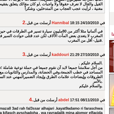
القيل والقال لا نعرف حقوقاً ولا واجبات ,لو كان مقالك يتعلق بفقيه
مغنية ، لرأيت عجب العجاب من المتدخلين، وشكراً
2.
في 24/10/2010 18:15
Hannibal
أرسلت من قبل
في ألمانيا مثلا أكثر من 80مليون سيارة تسير في الطرقات ف
ا
قتيل- أقل من المغرب.
3.
في 27/10/2010 21:29
kaddouri
أرسلت من قبل
. السلام عليكم.
من آجل سلامتنا جميعا لابد آن نقوم جميعا في حملة توعية شاملة ؛ت
المساجد في خطب الجمعة،وفي الحضانة، والمدارس والثانويات.مع 
الطروقات وإيضاحات علامات الطرق وإيجاد الضميرالمهني عند الس
بالأمر.
والسلام عليكم.
4.
في 08/11/2010 17:51
abdel
أرسلت من قبل
mazall 3ad rah fal3ssar alhajari .kayat9adamo ri faraschwa
a kifasch ayschadoha . wa rayradalik mina alomor elfacida