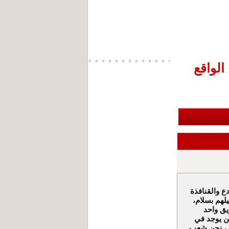
الواقع
ع والقنافذة
لهم بسلام،
يق واحد
ين يوجد في
نا ، نحن شعب