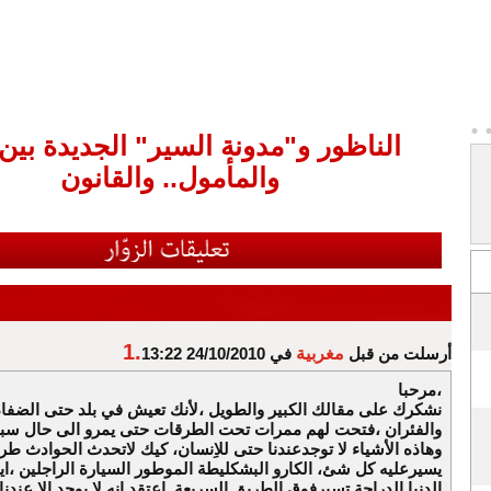
الناظور و"مدونة السير" الجديدة بين 
والمأمول.. والقانون
1.
أرسلت من قبل
مغربية
في 24/10/2010 13:22
مرحبا،
نشكرك على مقالك الكبير والطويل ،لأنك تعيش في بلد حتى الضفاد
والفئران ،فتحت لهم ممرات تحت الطرقات حتى يمرو الى حال سبي
وهاذه الأشياء لا توجدعندنا حتى للاِنسان، كيك لاتحدث الحوادث طر
يسيرعليه كل شئ، الكارو البشكليطة الموطور السيارة الراجلين ،ا
الدنيا الدراجة تسيرفوق الطريق السريعة, اعتقد انه لا يوجد الا عند