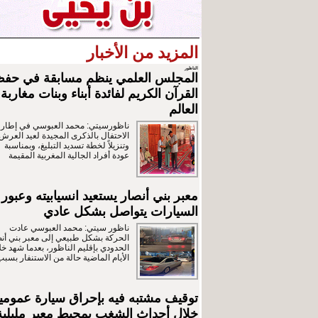
المزيد من الأخبار
الناظور
المجلس العلمي ينظم مسابقة في حف
القرآن الكريم لفائدة أبناء وبنات مغاربة
العالم
ناظورسيتي: محمد العبوسي في إطار
الاحتفال بالذكرى المجيدة لعيد العرش
وتنزيلاً لخطة تسديد التبليغ، وبمناسبة
عودة أفراد الجالية المغربية المقيمة
معبر بني أنصار يستعيد انسيابيته وعبور
السيارات يتواصل بشكل عادي
ناظور سيتي: محمد العبوسي عادت
الحركة بشكل طبيعي إلى معبر بني أن
الحدودي بإقليم الناظور، بعدما شهد خل
الأيام الماضية حالة من الاستنفار بسبب
توقيف مشتبه فيه بإحراق سيارة عمومي
خلال أحداث الشغب بمحيط معبر مليلية