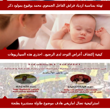
تهنئة بمناسبة ازدياد فراش الفاعل الجمعوي محمد بوقيوع بمولود ذكر
كيفية إكتشاف أعراض التوحد لدى الرضيع.. احذري هذه السيناريوهات
استراتيجية نضال امازيغي هادف موضوع طاولة مستديرة بطنجة