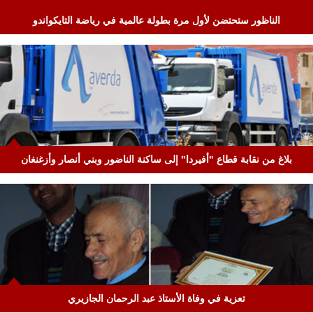
الناظور ستحتضن لأول مرة بطولة عالمية في رياضة التايكواندو
بلاغ من نقابة قطاع "أفيردا" إلى ساكنة الناضور وبني أنصار وأزغنغان
تعزية في وفاة الأستاذ عبد الرحمان الجازيري