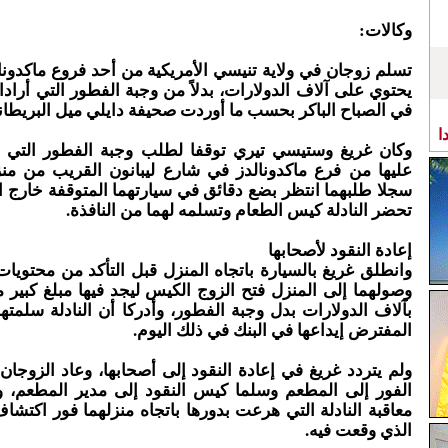
وكالات:
تسلم زوجان في ولاية تنيسي الأمريكية من أحد فروع ماكدونالد
يحتوي على آلاف الدولارات، بدلاً من وجبة الفطور التي أرادا
في الصباح الباكر بحسب ما أوردت صحيفة دايلي ميل البريطاني
ا
وكان غريغ وستيسي تيري توقفا لطلب وجبة الفطور التي ا
عليها من فرع ماكدونالدز في شارع ليبانون القريب من منز
سجلا طلبهما انتظر بضع دقائق في سيارتهما المتوقفة خارج 
تحضر النادلة كيس الطعام وتسلمه لهما من النافذة.
إعادة النقود لأصحابها
وانطلق غريغ بالسيارة باتجاه المنزل قبل التأكد من محتويا
وصولهما إلى المنزل فتح الزوج الكيس ليجد فيها مبلغ كبير م
بآلاف الدولارات بدل وجبة الفطور، وأدركا أن النادلة سلمته
المفترض إيداعها في البنك في ذلك اليوم.
ولم يتردد غريغ في إعادة النقود إلى أصحابها، وعاد الزوجان
الفور إلى المطعم وسلما كيس النقود إلى مدير المطعم، و
معاقبة النادلة التي هرعت بدورها باتجاه منزلهما فور اكتشا
الذي وقعت فيه.