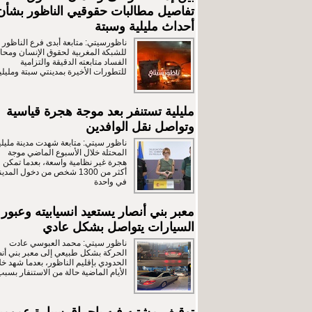
تفاصيل مطالبات حقوقيي الناظور بشأن
أحداث مليلية وسبتة
ناظورسيتي: متابعة أبدى فرع الناظور
للشبكة المغربية لحقوق الإنسان ومحار
الفساد متابعته الدقيقة والتزامية
للتطورات الأخيرة بمدينتي سبتة ومليلي
مليلية تستنفر بعد موجة هجرة قياسية
وتواصل نقل الوافدين
ناظور سيتي: متابعة شهدت مدينة مليلي
المحتلة خلال الأسبوع الماضي موجة
هجرة غير نظامية واسعة، بعدما تمكن
أكثر من 1300 شخص من دخول المدين
في واحدة
معبر بني أنصار يستعيد انسيابيته وعبور
السيارات يتواصل بشكل عادي
ناظور سيتي: محمد العبوسي عادت
الحركة بشكل طبيعي إلى معبر بني أن
الحدودي بإقليم الناظور، بعدما شهد خل
الأيام الماضية حالة من الاستنفار بسبب