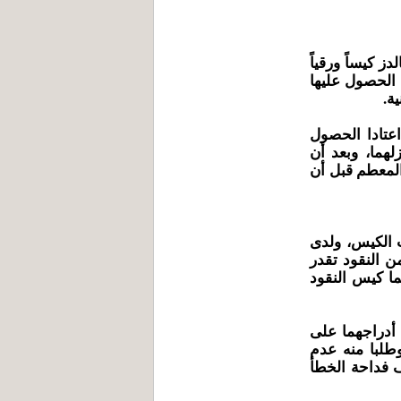
ز كيساً ورقياً
 الحصول عليها
ة.
عتادا الحصول
لهما، وبعد أن
المعطم قبل أن
ت الكيس، ولدى
ن النقود تقدر
ما كيس النقود
 أدراجهما على
طلبا منه عدم
ف فداحة الخطأ