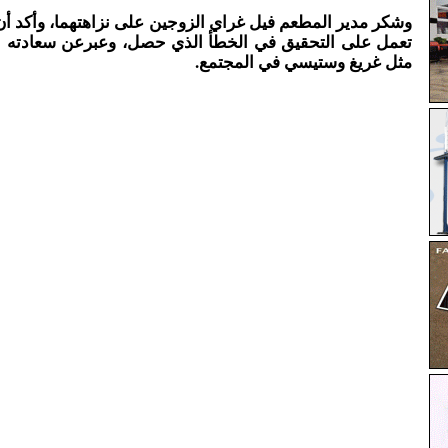
وشكر مدير المطعم فيل غراي الزوجين على نزاهتهما، وأكد أن
تعمل على التحقيق في الخطأ الذي حصل، وعبرعن سعادته
مثل غريغ وستيسي في المجتمع.