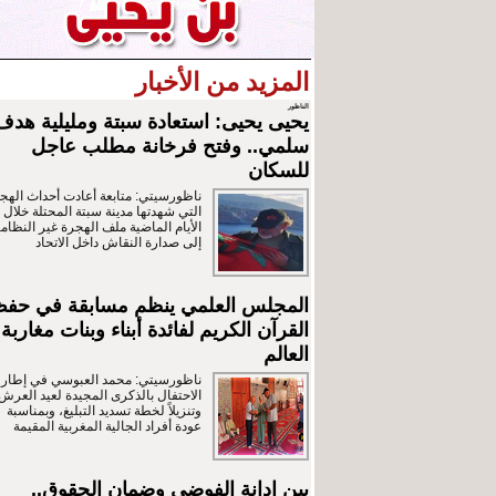
المزيد من الأخبار
الناظور
يحيى يحيى: استعادة سبتة ومليلية هدف
سلمي.. وفتح فرخانة مطلب عاجل
للسكان
ناظورسيتي: متابعة أعادت أحداث الهج
التي شهدتها مدينة سبتة المحتلة خلال
الأيام الماضية ملف الهجرة غير النظامي
إلى صدارة النقاش داخل الاتحاد
المجلس العلمي ينظم مسابقة في حف
القرآن الكريم لفائدة أبناء وبنات مغاربة
العالم
ناظورسيتي: محمد العبوسي في إطار
الاحتفال بالذكرى المجيدة لعيد العرش
وتنزيلاً لخطة تسديد التبليغ، وبمناسبة
عودة أفراد الجالية المغربية المقيمة
بين إدانة الفوضى وضمان الحقوق..