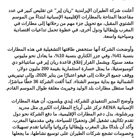
أعلنت شركة الطيران الإيرلندية “ريان إير” عن تقليص كبير في عدد
مقاعدها المتاحة بالمطارات الإقليمية الإسبانية ابتداءً من الموسم
الشتوي المقبل، مع تحويل جزء مهم من رحلاتها إلى مطارات في
المغرب وإيطاليا ودول أخرى، في خطوة تحمل تداعيات اقتصادية
وسياحية واسعة.
وأوضحت الشركة أنها ستخفض طاقتها التشغيلية في هذه المطارات
بنسبة 41%، وفي جزر الكناري بنسبة 10%، ما يعادل نحو مليوني
مقعد سنويًا. ويشمل القرار إغلاق قاعدة ريان إير في سانتياغو دي
كومبوستيلا، ما يمثل خسارة استثمارية بقيمة 200 مليون دولار،
ووقف جميع الرحلات إلى فيغو اعتبارًا من يناير 2026، وإلى تينيريفي
الشمالية مع بداية موسم الشتاء. كما ألغت الشركة 36 خطًا مباشرًا،
فيما ستظل مطارات بلد الوليد وخيريث مغلقة طوال الموسم القادم.
وأوضح المدير التنفيذي للشركة، إيدي ويلسون، أن هيئة المطارات
الإسبانية AENA تركز على أرباح المطارات الكبرى مثل مدريد
وبرشلونة، بدل دعم المطارات الإقليمية، ما دفع الشركة نحو دول
تقدم تكاليف تشغيل أقل وتحفيزًا للسياحة، وفي مقدمتها المغرب.
وأكد أن بلدانًا مثل المغرب وإيطاليا وكرواتيا وألبانيا تقدم تسهيلات
وخصومات تشجع شركات الطيران على توسيع نشاطها، ما يجعلها