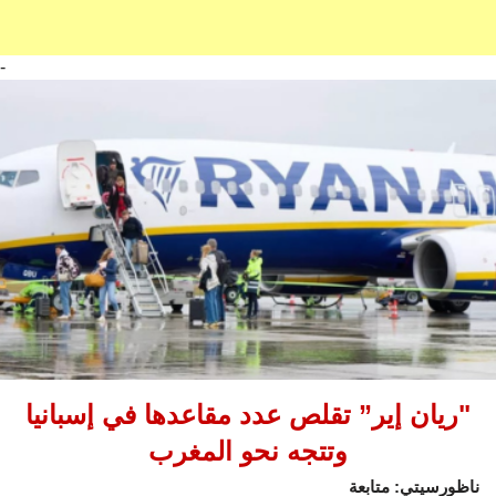
-
"ريان إير” تقلص عدد مقاعدها في إسبانيا
وتتجه نحو المغرب
ناظورسيتي: متابعة