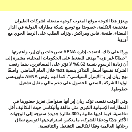
ويعزز هذا التوجه موقع المغرب كوجهة مفضلة لشركات الطيران
منخفضة التكلفة، خصوصًا مع توسع شبكة مطاراته الدولية في الدار
البيضاء، طنجة، فاس ومراكش، وتزايد الطلب على الربط الجوي مع
أوروبا.
وردًا على ذلك، انتقدت إدارة AENA تصريحات ريان إير، واعتبرتها
“خطابًا غير نزيه” يهدف للضغط على الحكومات المحلية، مشيرة إلى
أن زيادة الرسوم بنسبة 6,62% لا تؤثر على المسافرين، بينما رفعت
الشركة نفسها أسعار التذاكر بنسبة 21% خلال العام الماضي. واصفًا
نهج ريان إير بـ”الابتزاز السياسي”، كما اتهم رئيس AENA ماوريتسي
لوثينا الشركة بالسعي للحصول على دعم مالي مقابل تشغيل
خطوطها.
وفي الوقت نفسه، تؤكد ريان إير أنها ستواصل تعزيز حضورها في
المطارات الإسبانية الكبرى مثل مالقة وأليكانتي حيث التكاليف أقل
تنافسية، فيما لديها طلبية بـ300 طائرة جديدة ستوجه إلى الوجهات
الأكثر جذبًا ودعمًا للشركة، ما يعكس استراتيجيتها لتوسيع نطاق
رحلاتها العالمية وفقًا لتكاليف التشغيل والتنافسية.