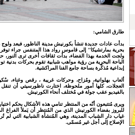
طارق الشامي:
بدأت عادات جديدة تنشأ بكورنيش مدينة الناظور، فبعد ولوج
بحرية بمارتشيكا" إلى قاموس رواد هذا المتنفس جراء توفر
ولجت الخدمة بهذا الفضاء، بدأت ثقافات أخرى ترى النور، ح
الباحة البحرية من رؤية مواهب شبابية تقوم بحركات بدنية تو
إبداعية مُذكّرة بساحة جامع الفنا المراكشية.
ألعاب بهلوانية، ومُزاح، وحركات غريبة ، رقص وغناء، سْك
العجلات، كلها أمور ملحوظة، اختارت ناظورسيتي أن تنقل إل
بالفيديو عقب جولة في مُختلف أنحاء الكورنيش.
ويرى مُتتبعون أنّه من المنتظر تنامي هذه الأشكال بحكم اختيا
للبروز بفضاء الكورنيش الذي من المُنتظر أن يَملأ الفراغ ا
غياب دار الشباب المدينة، وهي المُنشأة الشبابية التي لم تُ
الإصلاح إلى أجل غير مُسمّى.