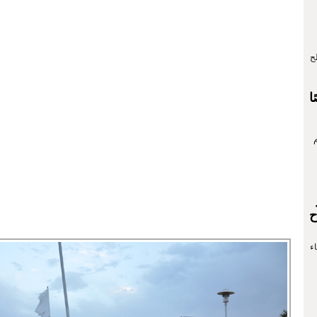
ح
4 شخصًا
ح
ء