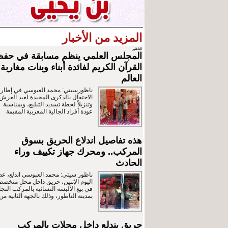
المزيد من الأخبار
الناظور
المجلس العلمي ينظم مسابقة في حف
القرآن الكريم لفائدة أبناء وبنات مغاربة
العالم
ناظورسيتي: محمد العبوسي في إطار
الاحتفال بالذكرى المجيدة لعيد العرش
وتنزيلاً لخطة تسديد التبليغ، وبمناسبة
عودة أفراد الجالية المغربية المقيمة
هذه تفاصيل اندلاع الحريق بسوق
المركب.. ومحرك جهاز تكييف وراء
الحادث
ناظور سيتي: محمد العبوسي اندلع، ع
اليوم الإثنين، حريق داخل محل متخص
في بيع الألبسة النسائية بالمركب التج
بمدينة الناظور، وذلك بالجهة الثانية من
حريق يندلع داخل محلات بالمركب