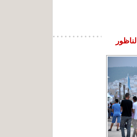
لناظور