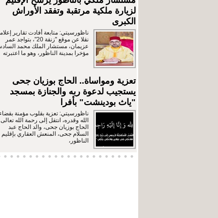
مستشار ملكي بالناظور يرشح الإقليم
لزيارة ملكية مرتقبة وتفقد الأوراش
الكبرى
ناظورسيتي: متابعة أفادت تقارير إعلامي
نقلا عن موقع "زنقة 20"، بتواجد عمر
عزيمان، مستشار الملك محمد الساد
مؤخرا بمدينة الناظور، وهو ما اعتبرته
تعزية ومواساة.. الحاج بوزيان جحى
يستجيب لدعوة ربه والجنازة بمسجد
"ياث بودينشت" بأفرا
ناظورسيتي: تعزية بقلوب مؤمنة بقضاء
الله وقدره، انتقل إلى رحمة الله تعالى
الحاج بوزيان جحى، والد الحاج عبد
السلام جحى، المنعش العقاري بإقليم
الناظور،