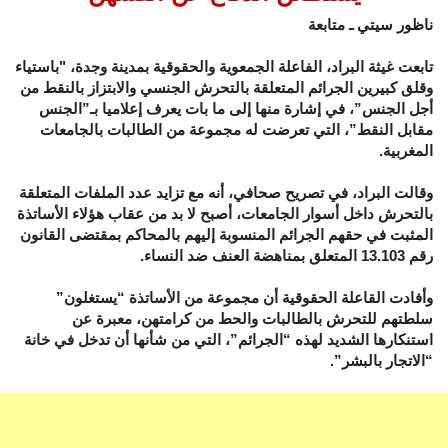
ناظور سيتي ـ متابعة
تابعت غيثة البراد، الفاعلة الجمعوية والحقوقية بمدينة وجدة، "باستياء
وقلق كبيرين الجرائم المتعلقة بالتحرش الجنسي والابتزاز بالنقط من
أجل الجنس”، في إشارة منها إلى ما بات يعرف إعلاميا بـ”الجنس
مقابل النقط”، التي تعرضت له مجموعة من الطالبات بالجامعات
المغربية.
وقالت البراد، في تصريح صحافي، أنه مع تزايد عدد الملفات المتعلقة
بالتحرش داخل أسوار الجامعات، أصبح لا بد من عقاب هؤلاء الأساتذة
المثبت في حقهم الجرائم المنسوبة إليهم بالمحاكم بمقتضى القانون
رقم 13.103 المتعلق بمناهضة العنف ضد النساء.
وأفادت القاعلة الحقوقية أن مجموعة من الأساتذة “يستغلون”
سلطتهم للتحرش بالطالبات والحط من كرامتهن، معبرة عن
استنكارها الشديد لهذه “الجرائم”، التي من شأنها أن تدخل في خانة
“الاتجار بالبشر”.