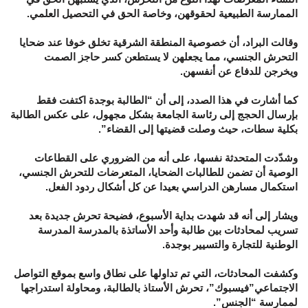
الممارسة الطبيعية لحقوقهن، وخاصة الحق في التحصيل العلمي.
وقالت البراد، أن خصوصية المنطقة الشرقية تخلق خوفا عند ضحايا
التحرش الجنسي، مما يجعلهن لا يستطعن كسر حاجز الصمت
ويخرجن للدفاع عن أنفسهن.
كما أشارت في هذا الصدد، إلى أن “الطالبة بوجدة اكتفت فقط
بإرسال الحجج إلى رئاسة الجامعة بشكل مجهول، على عكس الطالبة
بكلية سطات، حيث وصلت قضيتها إلى القضاء”.
وشدّدت المتحدثة نفسها، على أنه من الضروري على القطاعات
الوصية أن تضمن للطالبات الضحايا، المتعرضات للتحرش الجنسي،
استكمال مسارهن الدراسي بعيدا عن كل أشكال ردود الفعل.
ويشار إلى أنه قد شهدت بداية الأسبوع، فضيحة تحرش جديدة بعد
تسريب لمحادثات بين طالبة وأحد الأساتذة بالمدرسة المدرسة
الوطنية للتجارة والتسيير بوجدة.
وكشفت المحادثات، التي تم تداولها على نطاق واسع بموقع التواصل
الاجتماعي”فيسبوك”، تحرش الأستاذ بالطالبة، ومحاولة استدراجها
لممارسة “الجنس”.