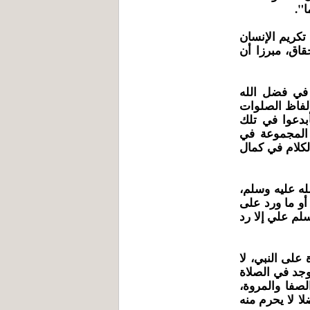
ا".
تكريم الإنسان
قاق، مبرزا أن
 في فضل الله
 ألفاظ الصلوات
بدعوا في تلك
 المجموعة في
لكلام في كمال
له عليه وسلم،
أو ما ورد على
لم علي إلا رد
لى النبي، لا
وجد في الصلاة
لصفا والمروة،
لا لا يحرم منه