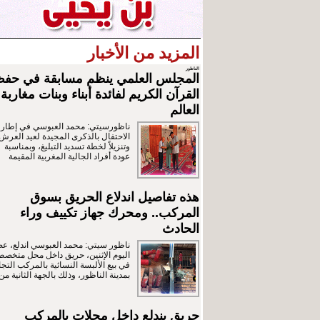
المزيد من الأخبار
الناظور
المجلس العلمي ينظم مسابقة في حف
القرآن الكريم لفائدة أبناء وبنات مغاربة
العالم
ناظورسيتي: محمد العبوسي في إطار
الاحتفال بالذكرى المجيدة لعيد العرش
وتنزيلاً لخطة تسديد التبليغ، وبمناسبة
عودة أفراد الجالية المغربية المقيمة
هذه تفاصيل اندلاع الحريق بسوق
المركب.. ومحرك جهاز تكييف وراء
الحادث
ناظور سيتي: محمد العبوسي اندلع، ع
اليوم الإثنين، حريق داخل محل متخص
في بيع الألبسة النسائية بالمركب التج
بمدينة الناظور، وذلك بالجهة الثانية من
حريق يندلع داخل محلات بالمركب