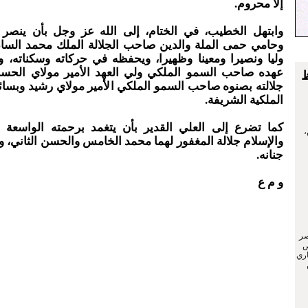
إلا محروم.
وابتهل الخطيب، في الختام، إلى الله عز وجل بأن ينصر أ
وحامي حمى الملة والدين صاحب الجلالة الملك محمد السا
وليا ونصيرا ومعينا وظهيرا، ويحفظه في حركاته وسكناته، و
عهده صاحب السمو الملكي ولي العهد الأمير مولاي الح
ظ
جلالته بصنوه صاحب السمو الملكي الأمير مولاي رشيد وبسائر
الملكية الشريفة.
كما تضرع إلى العلي القدير بأن يتغمد برحمته الواسعة ف
،
والإسلام جلالة المغفور لهما محمد الخامس والحسن الثاني، 
جنانه.
و م ع
صر
ص
اري