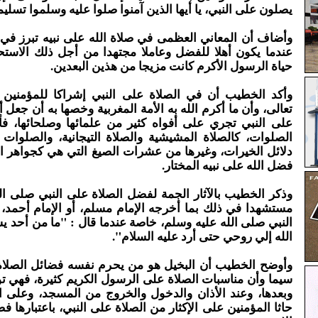
يصلون على النبي، يا أيها الذين آمنوا صلوا عليه وسلموا تسليم
وأضاف أن المعاني العظمى في صلاة الله على نبيه تبرز في 
عندما يكون أهلا للفضل وعاملا مجتهدا من أجل ذلك الاستح
حياة الرسول الأكرم كانت مزيجا من هذين البعدين.
وأكد الخطيب أن في الصلاة على النبي إشراكا للمؤمنين
تعالى، وأن ما أكرم الله به الأمة المغربية وخصها به أن جعل
على النبي تجري على أفواه كثير من علمائها وصلحائها، فأ
الصلوات، كالصلاة المشيشية والصلاة التيجانية، والصلوات
دلائل الخيرات، وغيرها من عشرات الصيغ التي هي كجواهر ا
فضل الله على نبيه المختار.
وذكر الخطيب بالآثار الجمة لفضل الصلاة على النبي صلى ال
مستشهدا في ذلك بما أخرجه الإمام مسلم، أو الإمام أحمد، 
النبي صلى الله عليه وسلم، خاصة عندما قال : "ما من أحد يس
الله إلي روحي حتى أرد عليه السلام".
وأوضح الخطيب أن البخيل هو من يحرم نفسه فضائل الصلاة ع
سيما وأن مناسبات الصلاة على الرسول الكريم كثيرة، فهي ت
وبعدها، وعند الأذان والدخول والخروج من المسجد، وعلى ا
حاثا المؤمنين على الإكثار من الصلاة على النبي، باعتبارها فض