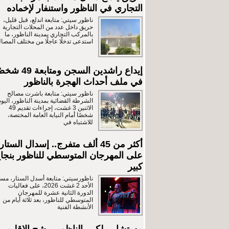
التجاري في الناظور واستنفار لإخماده
ناظور سيتي: متابعة اندلع، قبل قليل،
حريق داخل عدد من المحلات التجارية
بالمركب التجاري بمدينة الناظور، ما
استدعى تدخلًا عاجلًا من مختلف المصال
إيداع راشدين السجن ومتابعة 9
في ملف أحداث الهجرة بالناظور
ناظور سيتي: متابعة باشرت مصالح
الشرطة القضائية بمدينة الناظور، اليوم
الاثنين 3 غشت، إجراءات تقديم 49
شخصًا أمام النيابة العامة المختصة،
للاشتباه في
أكثر من 45 ألف متفرج.. إسدال الستار
على المهرجان المتوسطي للناظور بنجا
كبير
ناظورسيتي: متابعة أسدل الستار، مسا
الأحد 2 غشت 2026، على فعاليات
الدورة الثانية عشرة للمهرجان
المتوسطي للناظور، بعد ثلاثة أيام من
الأنشطة الفنية