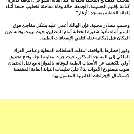
سجلت المصالح المحلية بجماعة عبد الغاية السواحل، التابعة لدائرة
كتامة بإقليم الحسيمة، الجمعة، حالة وفاة مفاجئة لخطيب جمعة أثناء
إلقائه الخطبة بمسجد "أزغار".
وحسب مصادر محلية، فإن الهالك أغمي عليه بشكل مفاجئ فوق
المنبر أثناء تأدية شعيرة الخطبة أمام المصلين، حيث تبينت وفاته عين
المكان قبل إمكانية نقله لتلقي الإسعافات الطبية.
وفور إخطارها بالواقعة، انتقلت السلطات المحلية وعناصر الدرك
الملكي إلى المسجد المذكور، حيث جرت معاينة الجثة وفتح تحقيق
أولي للكشف عن الأسباب الطبية للوفاة، بالموازاة مع نقل الجثمان
صوب مستودع الأموات بناءً على تعليمات النيابة العامة المختصة
لاستكمال الإجراءات القانونية المعمول بها.