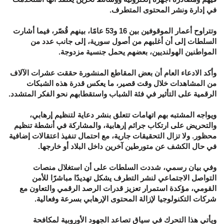
في إدارة ونشر المحتوى المتطرف.
وتتراوح أعمار الموقوفين بين 16 و53 عامًا، بينهم قُصّر، فيما أشارت
السلطات إلى أن أغلبهم من أصول سورية، إلى جانب عدد من
المواطنين الهولنديين، بعضهم يحمل جنسية مزدوجة.
وأكد الادعاء العام أن بعض المقاطع المنشورة حققت عشرات الآلاف
من المشاهدات خلال وقت قصير، ما يعكس قدرة هذه الشبكات
الرقمية على التأثير في فئة الشباب واستقطابهم نحو الفكر المتشدد.
ويواجه المشتبه بهم اتهامات تتعلق بنشر دعاية لتنظيم إرهابي،
والتحريض على ارتكاب جرائم إرهابية، والمشاركة في أنشطة تنظيم
محظور. ولا تزال التحقيقات جارية، مع احتمال تنفيذ اعتقالات إضافية
في حال الكشف عن متورطين آخرين داخل البلاد أو خارجها.
وفي بيان رسمي، شددت السلطات على أن استغلال منصات
التواصل الاجتماعي لنشر التطرف يشكل تهديدًا مباشرًا للأمن
القومي، مؤكدة استمرار تعزيز قدرات الرصد الرقمي والتعاون مع
شركات التكنولوجيا لإزالة المحتوى الإرهابي بسرعة وفعالية.
ويأتي هذا التحرك في سياق تصاعد الجهود الأوروبية لمكافحة