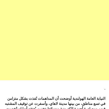
.
النيابة العامة الهولندية أوضحت أن المداهمات نُفذت بشكل متزامن
في تسع مناطق، من بينها مدينة لاهاي، وأسفرت عن توقيف المشتبه
فيهم ومصادرة أجهزة إلكترونية ووسائط تخزين يُعتقد أنها استُخدمت