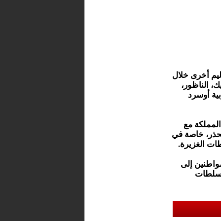
يم أخرى خلال
، الناظور،
بية أوسرد
المملكة مع
لحذر، خاصة في
طات الغزيرة.
مواطنين إلى
السلطات