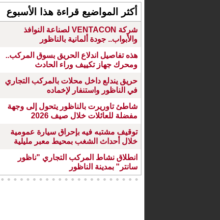
أكثر المواضيع قراءة هذا الأسبوع
شركة VENTACON لصناعة النوافذ
والأبواب.. جودة ألمانية بالناظور
هذه تفاصيل اندلاع الحريق بسوق المركب..
ومحرك جهاز تكييف وراء الحادث
حريق يندلع داخل محلات بالمركب التجاري
في الناظور واستنفار لإخماده
شاطئ تاوريرت بالناظور يتحول إلى وجهة
مفضلة للعائلات خلال صيف 2026
توقيف مشتبه فيه بإحراق سيارة عمومية
خلال أحداث الشغب بمحيط معبر مليلية
انطلاق نشاط المركب التجاري "ناظور
سانتر" بمدينة الناظور