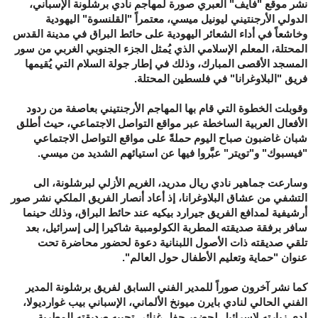
نشر موقع "فايف" العبري صورة لمهاجم نادي برشلونة الإسباني،
الدولي الأرجنتيني ليونيل ميسي، معتمراً "القلنسوة" اليهودية
وخاشعاً في أداء الشعائر اليهودية على حائط البراق في مدينة القدس
المحتلة، المعلم الإسلامي الذي يُمثل الجزء الجنوبي الغربي من سور
المسجد الأقصى المبارك، وذلك في إطار جولة السلام التي يُقيمها
فريق "البلاوغرانا" في فلسطين المحتلة.
وقوبلت الخطوة التي قام بها المهاجم الأرجنتيني بعاصفة من ردود
الأفعال العربية الساخطة عبر مواقع التواصل الاجتماعي، حيث أطلق
شبان غاضبون صباح اليوم حملةً على مواقع التواصل الاجتماعي
"فيسبوك" و"تويتر" عبَّروا فيها عن استيائهم الشديد من ميسي.
وسارعت جماهير نادي ريال مدريد، الغريم الأزلي لبرشلونة، الى
التشفي من عشاق البلاوغرانا، إذ أعاد أنصار الفريق الملكي نشر صور
أرشيفية لمدافع الفريق جيرارد بيكيه عند حائط البراق، وذلك حينما
سافر برفقة صديقته المطربة الكولومبية شاكيرا إلى إسرائيل، بعد
تلقي صديقته ذات الأصول اللبنانية دعوة لحضور محاضرة تحت
عنوان "حماية وتعليم الأطفال حول العالم".
كما نشر آخرون صوراً للمدير الفني السابق لفريق برشلونة المدير
الفني الحالي لنادي بايرن ميونخ الألماني، الإسباني بيب غوارديولا،
لدى زيارته لإسرائيل لحضور حفل غنائي تحييه صديقته المطربة