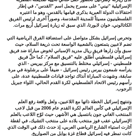
الإسرائيلية "نيني" على مسرح يحمل اسم "القدس"، في إطار
احتفالات الدولة العبرية بذكرى قيامها بالقدس، وهو ما اعتبره
الفلسطينيون مسيئاً للمدينة المقدسة، وصوراً أخرى لرئيس الفريق
الكاتالوني، خوان لابورتا، الذي سبق له زيارة إسرائيل أربع مرات.
وتحرص إسرائيل بشكل متواصل على استضافة الفرق الرياضية التي
تضم لاعبين يتمتعون بالشعبية الواسعة تحت ذريعة السلام، حيث
سبق وأن زارها فريق ريال مدريد الإسباني لخوض مباراة ضد فريق
إسرائيلي فلسطيني أُطلق عليه "فريق السلام"، كما حلَّ فريق
فلسطيني - إسرائيلي مختلط بالتنسيق مع مركز بيريس - الذي
يترأسه شمعون بيرس رئيس إسرائيل - ضيفاً على برشلونة في مرة
سابقة، وشهدت المباراة آنذاك تواجد قيادات فلسطينية عدة، على
رأسهم رئيس الاتحاد الفلسطيني لكرة القدم الحالي، اللواء جبريل
الرجوب.
وتنتهج إسرائيل الخطة ذاتها مع اللاعبين، ولعل واقعة رفع العلم
الإسرائيلي في كأس العالم لكرة القدم عام 2006 من قبل لاعب
المنتخب الغاني جون بانتسيل هي الأشهر، حيث لوّح اللاعب بالعلم
الإسرائيلي عقب فوز منتخب بلاده على منتخب التشيك، في لقطة
أثارت استياء الشارع الرياضي العربي، إذ حدث ذلك في الوقت الذي
كانت تمطر فيه إسرائيل قطاع غزة بوابل من الصواريخ.