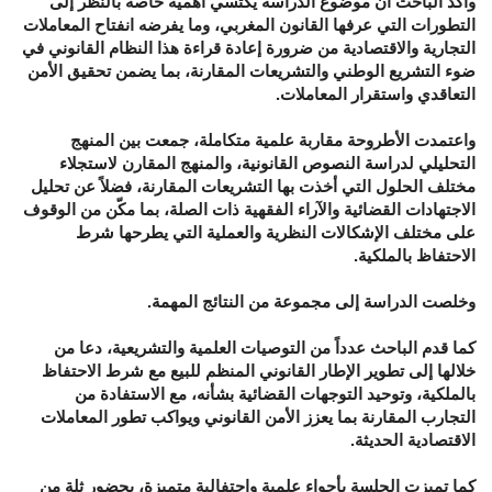
وأكد الباحث أن موضوع الدراسة يكتسي أهمية خاصة بالنظر إلى
التطورات التي عرفها القانون المغربي، وما يفرضه انفتاح المعاملات
التجارية والاقتصادية من ضرورة إعادة قراءة هذا النظام القانوني في
ضوء التشريع الوطني والتشريعات المقارنة، بما يضمن تحقيق الأمن
التعاقدي واستقرار المعاملات.
واعتمدت الأطروحة مقاربة علمية متكاملة، جمعت بين المنهج
التحليلي لدراسة النصوص القانونية، والمنهج المقارن لاستجلاء
مختلف الحلول التي أخذت بها التشريعات المقارنة، فضلاً عن تحليل
الاجتهادات القضائية والآراء الفقهية ذات الصلة، بما مكّن من الوقوف
على مختلف الإشكالات النظرية والعملية التي يطرحها شرط
الاحتفاظ بالملكية.
وخلصت الدراسة إلى مجموعة من النتائج المهمة.
كما قدم الباحث عدداً من التوصيات العلمية والتشريعية، دعا من
خلالها إلى تطوير الإطار القانوني المنظم للبيع مع شرط الاحتفاظ
بالملكية، وتوحيد التوجهات القضائية بشأنه، مع الاستفادة من
التجارب المقارنة بما يعزز الأمن القانوني ويواكب تطور المعاملات
الاقتصادية الحديثة.
كما تميزت الجلسة بأجواء علمية واحتفالية متميزة، بحضور ثلة من