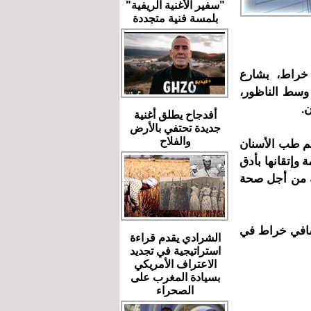
"سفير الأغنية الريفية"
بلمسة فنية متجددة
خراط، بشارع
وسط الناظور،
.
أفدجاح يطلق أغنية
جديدة تحتفي بالأرض
الم طب الأسنان
والفلاح
 وإتقانها بأدق
نه من أجل صحة
لشافي خراط في
الشرادي يقدم قراءة
استراتيجية في تجديد
الاعتراف الأمريكي
بسيادة المغرب على
الصحراء