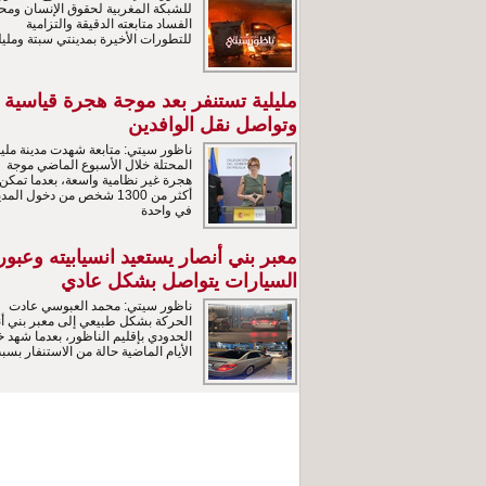
للشبكة المغربية لحقوق الإنسان ومحا
الفساد متابعته الدقيقة والتزامية
للتطورات الأخيرة بمدينتي سبتة ومليل
مليلية تستنفر بعد موجة هجرة قياسية
وتواصل نقل الوافدين
ناظور سيتي: متابعة شهدت مدينة مليل
المحتلة خلال الأسبوع الماضي موجة
هجرة غير نظامية واسعة، بعدما تمكن
أكثر من 1300 شخص من دخول المد
في واحدة
معبر بني أنصار يستعيد انسيابيته وعبور
السيارات يتواصل بشكل عادي
ناظور سيتي: محمد العبوسي عادت
الحركة بشكل طبيعي إلى معبر بني أن
الحدودي بإقليم الناظور، بعدما شهد خ
الأيام الماضية حالة من الاستنفار بسب