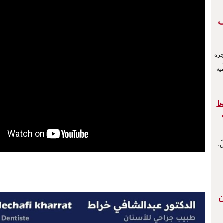
ف
جرة
ية
ظ
ش،
ن