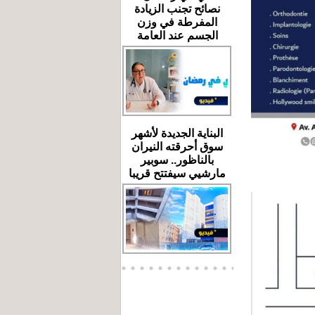
نصائح تجنب الزيادة
المفرطة في وزن
الجسم عند العامة
البناية الجديدة لأشهر
سوق أحرقته النيران
بالناظور.. سوبير
مارشيي سيفتتح قريبا