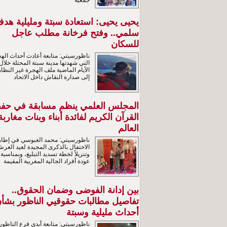
جمعية
يحيى يحيى: استعادة سبتة ومليلية هد
سلمي.. وفتح فرخانة مطلب عاجل
للسكان
ناظورسيتي: متابعة أعادت أحداث اله
التي شهدتها مدينة سبتة المحتلة خلال
الأيام الماضية ملف الهجرة غير النظام
إلى صدارة النقاش داخل الاتحاد
المجلس العلمي ينظم مسابقة في حف
القرآن الكريم لفائدة أبناء وبنات مغاربة
العالم
ناظورسيتي: محمد العبوسي في إطار
الاحتفال بالذكرى المجيدة لعيد العر
وتنزيلاً لخطة تسديد التبليغ، وبمناسبة
عودة أفراد الجالية المغربية المقيمة
بين إدانة الفوضى وضمان الحقوق..
تفاصيل مطالبات حقوقيي الناظور بشأ
أحداث مليلية وسبتة
ناظورسيتي: متابعة أبدى فرع الناظور