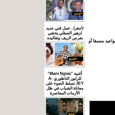
ثامغرا.. عمل فني جديد
لزهير الصقلي يحتفي
بعرس الريف وتقاليده
واعيد مسبقا أو
أغنية "Mani Ngwa"
للرابور الناظوري A-
JEY تسلط الضوء على
معاناة الشباب في ظل
الأزمات المعاصرة