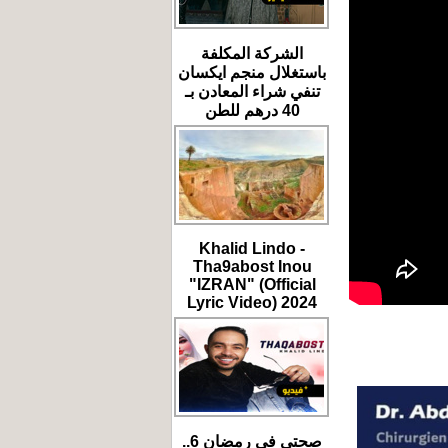
الشركة المكلفة
باستغلال منجم ايكسان
تنفي شراء المعادن بـ
40 درهم للطن
Khalid Lindo -
Tha9abost Inou
"IZRAN" (Official
Lyric Video) 2024
صحتي في رمضان 6..