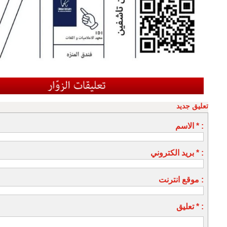
تعليق جديد
الاسم * :
بريد الكتروني * :
موقع انترنت :
تعليق * :