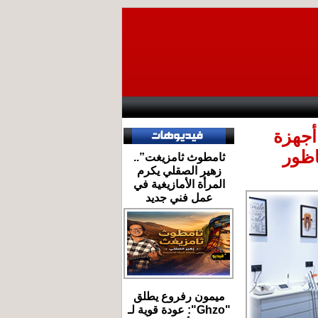
أجهزة
صوت وصورة -
اظور
ثامطوث ثامزيغت”..
زهير الصقلي يكرم
المرأة الأمازيغية في
عمل فني جديد
ميمون رفروع يطلق
"Ghzo": عودة قوية لـ