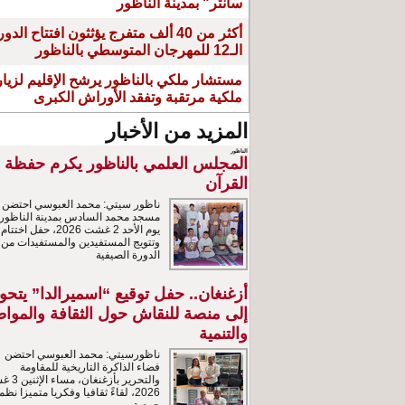
سانتر" بمدينة الناظور
أكثر من 40 ألف متفرج يؤثثون افتتاح الدو
الـ12 للمهرجان المتوسطي بالناظور
مستشار ملكي بالناظور يرشح الإقليم لزيار
ملكية مرتقبة وتفقد الأوراش الكبرى
المزيد من الأخبار
الناظور
المجلس العلمي بالناظور يكرم حفظة
القرآن
ناظور سيتي: محمد العبوسي احتضن
مسجد محمد السادس بمدينة الناظور،
يوم الأحد 2 غشت 2026، حفل اختتام
وتتويج المستفيدين والمستفيدات من
الدورة الصيفية
أزغنغان.. حفل توقيع “اسميرالدا” يتحو
إلى منصة للنقاش حول الثقافة والمواط
والتنمية
ناظورسيتي: محمد العبوسي احتضن
فضاء الذاكرة التاريخية للمقاومة
والتحرير بأزغنغا
2026، لقاءً ثقافيا وفكريا متميزا نظم