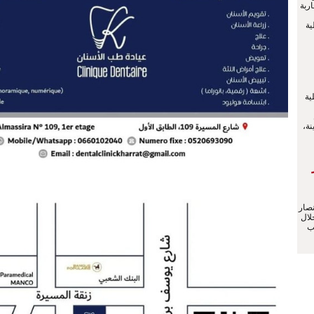
ربة
ية
ية
ينة،
صار
لال
ب