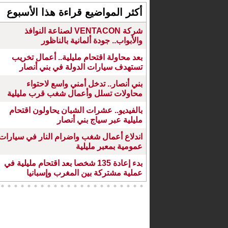
أكثر المواضيع قراءة هذا الأسبوع
شركة VENTACON لصناعة النوافذ
والأبواب.. جودة ألمانية بالناظور
بعد محاولة اقتحام مليلية.. أعمال تخريب
تستهدف سيارات الدولة في بني أنصار
بني أنصار.. تدخل أمني واسع لاحتواء
محاولات تسلل وأعمال شغب قرب مليلية
بالفيديو.. عشرات الشبان يحاولون اقتحام
مليلية عبر سياج بني أنصار
اندلاع أعمال شغب واضرام النار في سيارات
عمومية بمعبر مليلية
بدء إعادة 135 شخصا بعد اقتحام مليلية في
عملية مشتركة بين المغرب وإسبانيا