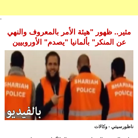
-
مثير.. ظهور "هيئة الأمر بالمعروف والنهي
عن المنكر" بألمانيا "يصدم" الأوروبيين
ناظورسيتي - وكالات