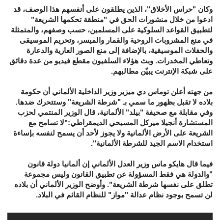
وكان "حراس الأخلاق"، الذين يطلقون على أنفسهم هذا الوصف، قد
ادعوا من خلال منشورات الحق في "منطقة تحكمها الشريعة"
لتطبيق القواعد السلوكية على المسلمين، حسب وصفهم، والمتمثلة
في منع المشروبات الروحية والقمار والميسر، وتحريم الموسيقى
والحفلات الموسيقية، بالإضافة إلى منع الصور العارية والدعارة
وتعاطي المخدرات. وبث هؤلاء السلفيون مقطع فيديو من عدة دقائق
على شبكة الإنترنت يبيّن مطالبهم.
من جهته أعلن توماس دي ميزير وزير الداخلية الألماني أن حكومة
بلاده لا تقبل بظهور ما سمي بـ "شرطة الشريعة" وستتحرك ضدها.
وفي مقابلة مع صحيفة "بيلد" الألمانية، قال الوزير المنتمي لحزب
المستشارة أنجيلا ميركل المسيحي الديمقراطي:"لا تسامح مع
الشريعة على الأرض الألمانية ولا يجوز لأحد أن يسمح لنفسه بإساءة
استخدام الاسم الجيد للشرطة الألمانية".
فيما قال هايكو ماس وزير العدل الألماني إن ألمانيا دولة قانون
"والدولة هي فقط المسؤولة عن تطبيق القانون وليس مجموعة
تطلق على نفسها شرطة الشريعة". وأوضح الوزير الألماني أن بلاده
لن تسمح بوجود نظام عدالة "مواز" للنظام القائم في البلاد.