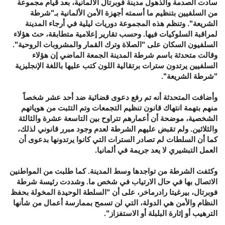
سادت الصدمة والذهول مدينة فوبرتال الألمانية، بعد قيام مجموعة
من السلفيين بتنظيم ما أسمته أجهزة الأمن الألمانية بـ"شرطة
الشريعة". وتنظم هذه المجموعة دوريات ليلية في أرجاء المدينة
لمراقبة السلوكيات فيها. وحسب تقارير إعلامية متطابقة، حث هؤلاء
السلفيون السكان على "الصلاة وترك القمار والمشروبات الروحية".
وقالت متحدثة باسم شرطة المدينة الجمعة الماضي إن هؤلاء
السلفيين يرتدون سترات برتقالية اللون كتب عليها باللغة الإنجليزية
"شرطة الشريعة".
وأضافت المتحدثة أنه تم رفع دعوى قضائية ضد أحد عشر شخصاً
منهم بتهمة انتهاك قانون تنظيم التجمعات وتم التثبت من هوياتهم
الشخصية، موضحة أن أعمارهم تتراوح بين التاسعة عشرة والثالثة
والثلاثين. ولم تقبض عليهم الشرطة لعدم وجود مبرر قانوني لذلك،
كما أن السلطات لم تصادر السترات التي كانوا يرتدونها بدعوى أن
العمل التبشيري لا يعد جريمة في ألمانيا.
وكثفت الشرطة من تواجدها وسط المدينة. كما طلبت من المواطنين
الاتصال بها في حال الارتياب في شخص ما. وشددت رئيسة شرطة
فوبرتال، بيرغيتا رادرماخر، على أن "السلطة الوحيدة المخولة بحفظ
النظام والأمن هي الدولة، التي لن تسمح بممارسة أعمال من شأنها
الترهيب أو إثارة البلبلة أو الاستفزاز".