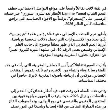
في لفتة لاقت تفاعلاً واسعاً على مواقع التواصل الاجتماعي، خطف
النجم الشاب Lamine Yamal الأنظار بعد نشره "ستوري" عبر حسابه
الرسمي على "إنستغرام"، تزامناً مع الأجواء الحماسية التي ترافق
منافسات كأس العالم 2026.
وأظهر نجم المنتخب الإسباني حقيبة فاخرة من علامة "هيرميس"،
زيّنها بعدد من الإكسسوارات التي تحمل دلالات شخصية ورياضية،
أبرزها العلم المغربي الذي ظهر معلقاً بوضوح إلى جانب العلم
الإسباني وقميص يحمل الرقم 10، في مشهد اعتبره كثيرون تعبيراً
عن اعتزازه بجذوره المغربية وهويته المزدوجة.
وأثارت الصورة تفاعلاً كبيراً بين الجماهير المغربية، التي رأت في هذه
اللفتة رسالة وفاء وانتماء من اللاعب، رغم تألقه بقميص المنتخب
الإسباني، مؤكدين أن ارتباطه بأصوله المغربية لا يزال حاضراً في
مختلف المناسبات.
وتأتي هذه اللقطة في وقت تتجه فيه أنظار عشاق كرة القدم إلى
منافسات مونديال 2026، حيث يترقب الجمهور مواجهة قوية بين
المنتخبين المغربي والفرنسي في ربع النهائي، بينما سيواجه الفائز
من هذه المباراة المتأهل من لقاء إسبانيا وبلجيكا في الدور نصف