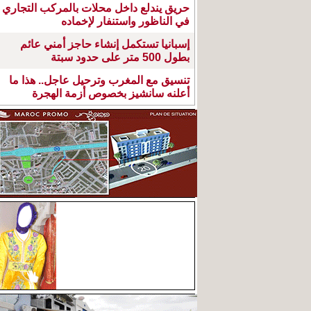
حريق يندلع داخل محلات بالمركب التجاري
في الناظور واستنفار لإخماده
إسبانيا تستكمل إنشاء حاجز أمني عائم
بطول 500 متر على حدود سبتة
تنسيق مع المغرب وترحيل عاجل.. هذا ما
أعلنه سانشيز بخصوص أزمة الهجرة