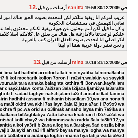
12.
في 30/12/2009 19:56
sanitta
أرسلت من قبل
غريب امركم انا ريفية مثلكم لكن لنتحدث بصوت الحق هناك امور اه
نعاني التهميش في مستشفيات الحكومة
و كل ما قيل لكن انتم تبحثون عن هوية ريفية لكنكم تتحدثون بلغة عرب
عليكم لو تحدثنا بالامازغية هل هناك من يعلق عل كلامكم اصلا كلامنا
انكر اصلي انا اتحدث بصوت العقل القران كتب بالعربية
و نحن نعتبر دولة عربية شئنا ام ابينا
13.
في 31/12/2009 10:18
mina
أرسلت من قبل
i lima kol hadhihi arrodod allati min nyatiha lalmona9acha
i7 fi kol mocharik.kollon 7oron fi ra2yih.walakin ya sayyidi
oun,ala tara annaka balaghta kathira fi l3onwan,kayfa lam
r chay2,falaw konta 7a2izan 3ala l2ijaza ljami3ya la3arafta
hrib fi sadad taghyir nafsih,alam ta3rif annaho 9ad tamma
hirin hadhihi assana fi mihanin bissollam 10,wa ana hona fi
a ma3i okhti wa akhi 7asilayn 3ala l2ijaza a7ad fil7o9o9 wa
2okhra fi pc.wa orid an o3limak annaho laysa min 7a9ika an
akallama bil2aghlabya 7atta takona khabiran fi l2i7sa2at wa
 nisbat kolli chay2.wa bilmonassaba radda 3ala ta3li9 12,ya
anitta alkol ya3rif bi2ana allogha al3arabya 9ad onzila biha
yajib 3alayki an ta3rifi alfar9 bayna mahya logha wa mahya
 anti ta3tabirina addarija logha innama hya lahja wa la a9sid