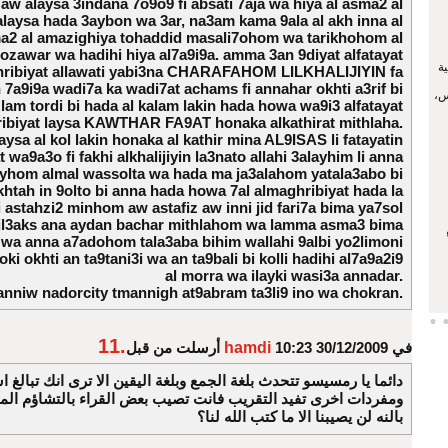
 aw alaysa 3indana 7o9o9 fi absati 7aja wa hiya al asma2 al
laysa hada 3aybon wa 3ar, na3am kama 9ala al akh inna al
a2 al amazighiya tohaddid masali7ohom wa tarikhohom al
ozawar wa hadihi hiya al7a9i9a. amma 3an 9diyat alfatayat
ة
ribiyat allawati yabi3na CHARAFAHOM LILKHALIJIYIN fa
 7a9i9a wadi7a ka wadi7at achams fi annahar okhti a3rif bi
س،
lam tordi bi hada al kalam lakin hada howa wa9i3 alfatayat
ibiyat laysa KAWTHAR FA9AT honaka alkathirat mithlaha.
laysa al kol lakin honaka al kathir mina AL9ISAS li fatayatin
 wa9a3o fi fakhi alkhalijiyin la3nato allahi 3alayhim li anna
yhom almal wassolta wa hada ma ja3alahom yatala3abo bi
khtah in 9olto bi anna hada howa 7al almaghribiyat hada la
i astahzi2 minhom aw astafiz aw inni jid fari7a bima ya7sol
bil3aks ana aydan bachar mithlahom wa lamma asma3 bima
wa anna a7adohom tala3aba bihim wallahi 9albi yo2limoni
oki okhti an ta9tani3i wa an ta9bali bi kolli hadihi al7a9a2i9
al morra wa ilayki wasi3a annadar.
nniw nadorcity tmannigh at9abram ta3li9 ino wa chokran.
11.
في 30/12/2009 10:23
hamdi
أرسلت من قبل
دائما يا رمسيسو تتحدث بلغة الجمع وبلغة اليقين الا ترى انك تبالغ 
ومفردات اخرى تفيد التقريب فانت تصيب بعض القراء بالتشاؤم الم
بالنه لن يصيبنا الا ما كتب الله لنا؟