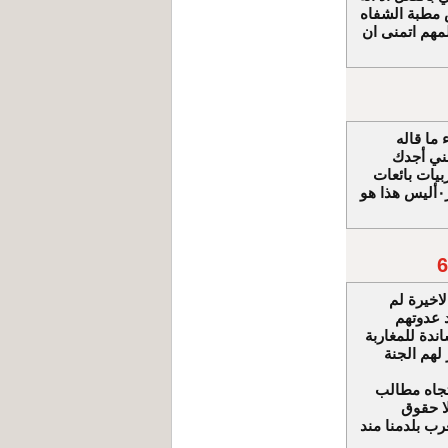
س مطبة الشفاه
لمهم اتمنى ان
 إزاء ما قاله
نني أجدك
يات بائعات
الهوى٠بالفعل ماقاله صحيح وهذا واقع ويبقى لكل واحد حرية التعبير٠أليس هذا هو
6
اخيرة لم
 عدوتهم
ندة للمغاربة
لهم الجنة
تجاه مطالب
ا حقوق
رب بلدمنا مند