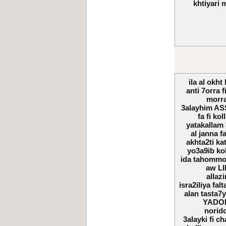
khtiyari
ila al okh
anti 7orra f
morra
3alayhim AS
fa fi ko
yatakallam
al janna 
akhta2ti ka
yo3a9ib kol
ida tahommok
aw LI
allaz
isra2iliya f
alan tasta
YADOR 
norido
3alayki fi c