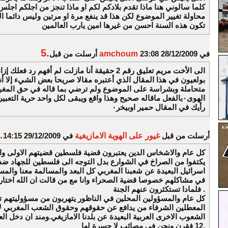
كلما سالوني هنا ماذا تقدم بلادكم لكم او ماذا تنجز من اجلكم اجل
محاولة تغيير الموضوع لكن هذا قد ينفع مرة او مرتين وليس دائما ا
تكون هذه السنة احسن من غيرها امين يارب العالمين
5.
في 28/12/2009 23:08
amchoum
أرسلت من قبل
الى الأخت مريم تعليق رقم 2 حقيقة أنا مازلت لم أفهم رد فعلك
بولعيون في هذا المقال الذي أعتبره مقالا صريحا بعض الشيء إلا أ
متحاملة وبشراسة على الموضوع ولم ترضي بما قاله في حق المغرب
رأيك في المقال حمير اوبيخر٠
.
أرسلت من قبل
غيور على الهوية الامازيغية
في 29/12/2009 14:15
كل عام والاشخاس الدين يعتبرون قضية فلسطين قضيتهم الاولى وال
يكتفوا من الصراخ في الشوارع بدل التوجه الى فلسطين للجهاد ضد
اسرائيل البعيدة عن شعبنا المغربي كل البعد والمسالمة معنا والمسا
في مشاكلهم خصوصا قضية الصحراء وانا مع من قالت ان الله اختار 
فلمادا تستكثرون عنهم الجنة .
كل عام والمسؤولين المحلين في الناظور يتهربون من مسؤوليتهم 
المعطلين الشرفاء من يدافع عن حقوقهم وحقوق الشعب المغربي ل
الشعوب الاخرى العربية البعيدة عن بلدنا الامازيغي.ومند ان دخل الع
12 فقرن ونحن في مصائب لا حسرة لها.