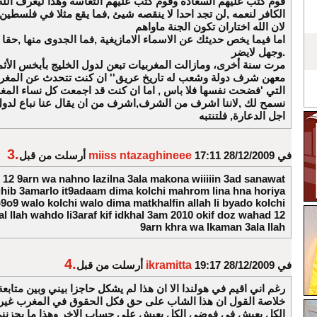
قوم كتب عليهم السعادة وقوم كتب عليهم التعاسة وهذا ليعرف الله
الكافر لنعمه ,لن تجد احدا لا ينقصه شيئ ,فما يقع مثلا في فلسطين
لان الله اختاران تكون الجنة ماواهم
اما فيما يخص حديثك عن الاسماء الامازيغية ,فما الجدوى منها ,حقا ا
وجهل لايضر.
معهن شرف دولة وشعب له تاريخ عريق'' ان كنت تتحدث عن المغربية
التي 'فضحت نفسها فلا باس , اما ان كنت قد اجمعت كل نساء المغ
نسمح لك ,لاننا اشرف من الشرف,اشرف من ان يقال عنا نباع لدول
اجل الدعارة, فلتنتبه
3.
في 28/12/2009 17:11
miiss ntazaghineee
أرسلت من قبل
 12 9arn wa nahno lazilna 3ala makona wiiiiin 3ad sanawat
ib 3amarlo it9adaam dima kolchi mahrom lina hna horiya
9o9 walo kolchi walo dima matkhalfin allah li byado kolchi
al llah wahdo li3araf kif idkhal 3am 2010 okif doz wahad 12
9arn khra wa lkaman 3ala llah
4.
في 28/12/2009 19:17
ikramitta
أرسلت من قبل
رغم اني اقيم في هولندا الا ان هذا لم يشكل حاجزا بيني وبين متابعة 
خلاصة القول ان هذا الشاب على حق فكل الحقوق في المغرب غير 
الكل يعيش في فوضى الكل يعيش على حساب الاخر وهذا ما يحزنني ب