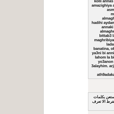
kolli annas
amazighiya a
asm
m
almagh
hadihi aydan
annaki 
almaghr
bittab3 
maghribiyat
lada
banatina, o
ya3ni bi ann
lahom la 
yo3anon 
3alayhim. arj
ath9adaka
استعن بكلمات
فرط الا تعرف