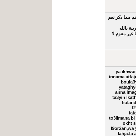
م مما دكر نعم
ية بالله
 غير مفوم لا
ya ikhwan
innama attajr
boula3y
yataghya
anna lmag
ta3yin lkat
holand
l
tat
to3limana bi
okht s
l9or2an,wa 
lahja.fa