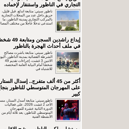
التجاري في الناظور واستنفار لإخماده
ناظور سيتي: متابعة اندلع، قبل قليل،
حريق داخل عدد من المحلات التجارية
بالمركب التجاري بمدينة الناظور، ما
استدعى تدخلًا عاجلًا من مختلف المصال
إيداع راشدين السجن ومتابعة 9
في ملف أحداث الهجرة بالناظور
ناظور سيتي: متابعة باشرت مصالح
الشرطة القضائية بمدينة الناظور، اليوم
الاثنين 3 غشت، إجراءات تقديم 49
شخصًا أمام النيابة العامة المختصة،
للاشتباه في
أكثر من 45 ألف متفرج.. إسدال الستار
على المهرجان المتوسطي للناظور بنجا
كبير
ناظورسيتي: متابعة أسدل الستار، مسا
الأحد 2 غشت 2026، على فعاليات
الدورة الثانية عشرة للمهرجان
المتوسطي للناظور، بعد ثلاثة أيام من
الأنشطة الفنية