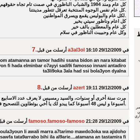
كل عام ومند 1984 والشباب الناظوري في صمت تام تجاه حقوقهم
كل عام نفس الوجوه المنتخبة تعرقل تتطور مدينتنا.
لكل عام والبوليس يقمع ويسرق المواطنين.
كل اعام وناظور سيتي بخير
كل عام والمعطلين بالف خير
وكل عام وحبيبت الناظور في سلام
ظ
7.
في 29/12/2009 16:10
a3al3ol
أرسلت من قبل
kom atamanna an tamor hadihi ssana bidon an nara kitabat
،
on fi hada elminbar o7ayyi sadi9i famosso innani antadiro
ta3li9oka 3ala had ssi bola3yon dyalna
8.
في 29/12/2009 19:11
azert
أرسلت من قبل
أسبوعا و ليس 48 أسبوعا كما يبدو لك يا أخي بوثطاوين.للتصحيح فقط. أستسمح.
صر
ص
اري
في 29/12/2009 21:28
famoso.famoso-famoso
أرسلت من قبل
boula3youn li awali marra a7tarimo mawdo3oka wa ajidoho
sawfa tata9arrabo bihi ila al9arie....atamana an tastamira fi