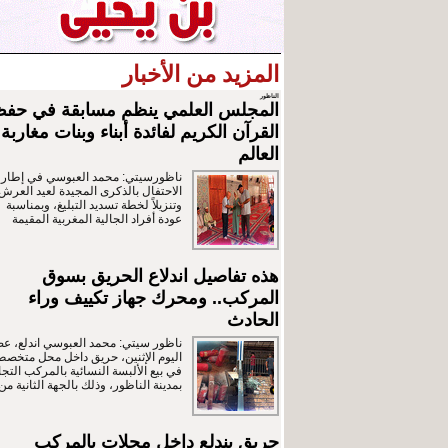
المزيد من الأخبار
الناظور
المجلس العلمي ينظم مسابقة في حف
القرآن الكريم لفائدة أبناء وبنات مغاربة
العالم
ناظورسيتي: محمد العبوسي في إطار
الاحتفال بالذكرى المجيدة لعيد العرش
وتنزيلاً لخطة تسديد التبليغ، وبمناسبة
عودة أفراد الجالية المغربية المقيمة
هذه تفاصيل اندلاع الحريق بسوق
المركب.. ومحرك جهاز تكييف وراء
الحادث
ناظور سيتي: محمد العبوسي اندلع، ع
اليوم الإثنين، حريق داخل محل متخص
في بيع الألبسة النسائية بالمركب التج
بمدينة الناظور، وذلك بالجهة الثانية من
حريق يندلع داخل محلات بالمركب