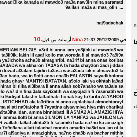
 mawadi3ika kahada al mawdo3 ma3a naw3in mina saramati
9alilan ma3a al mas_olin ....
nat9adachak
ح
10.
في 29/12/2009 21:37
Nina
أرسلت من قبل
4 شخصًا
t MERIAM BELGIE, a3rif bi anna lam yo3jibki al mawdo3 wa
i ta3li9ik. lakin lil asaf kollo ma woreda fi al mawdo3 7a9i9a
 ya3ichoha acha3b almaghribi. na3rif bi anna onas kotibat
SA3ADA wa akharon TA3ASA fa hada chay2on 3adi jiddan
lli dowal al3alam tajidin ta3asa wasa3ada lakin almawdo3 la
 3an hada, wa in 9olti anna cha3b FALASTIN sayadkholona
fahada ghayr MANTI9I BATATAN, a9olo laki ya okhtah la9ad
thiran bi tilka al3ibara li anna allah sob7anaho wa ta3ala sa
lo wa7idin fina 3ala sayi2atih wa sayojazih fi 7asanatih wa
ح
i 9adiyat falastin faltadhabi honak kay to7aribi ALYAHOD
L ISTICHHAD ala ta3rifina bi anna aghlabiyat almochtarayt
ima allati na9tatoha fi 7ayatina alyawmiya hiya min charikat
ء
alta9ta3iha idan. amma binnisbati lil ASMA2 AL AMAZIGHIYA
7yi lamma 9olti bi anna 3ILMON LA YANFA3 wa JAHLON LA
wallahi la9ad akhta2ti fi kalamiki hada na7no ka amazigh
 7o9o9ana allati talachat mondo amadin ba3id wa lan otila
har7i al9adiya al amazighiya, na7no cha3b wa bachar mithla