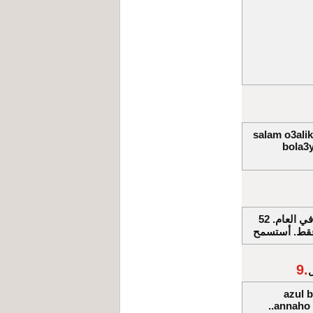
salam o3ali
bola3y
مرت سنة أخرى أو سنوات، والسيد رمسيس لا يعرف عدد الاسابيع في العام. 52
9.
azul 
..annaho 