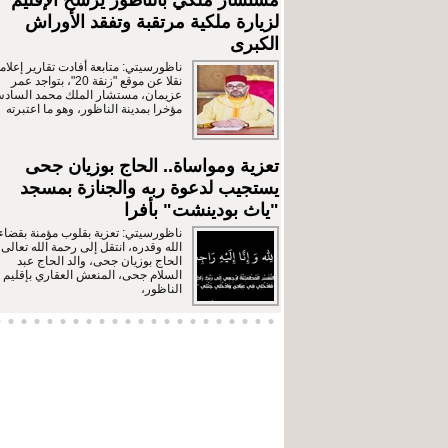
مستشار ملكي بالناظور يرشح الإقليم
لزيارة ملكية مرتقبة وتفقد الأوراش
الكبرى
ناظورسيتي: متابعة أفادت تقارير إعلامي
نقلا عن موقع "زنقة 20"، بتواجد عمر
عزيمان، مستشار الملك محمد الساد
مؤخرا بمدينة الناظور، وهو ما اعتبرته
تعزية ومواساة.. الحاج بوزيان جحى
يستجيب لدعوة ربه والجنازة بمسجد
"ياث بودينشت" بأفرا
ناظورسيتي: تعزية بقلوب مؤمنة بقضاء
الله وقدره، انتقل إلى رحمة الله تعالى
الحاج بوزيان جحى، والد الحاج عبد
السلام جحى، المنعش العقاري بإقليم
الناظور،