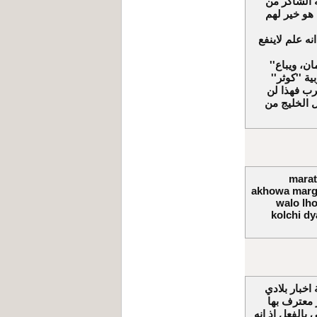
 الشاكر من
 هو خير لهم
نه علم لاينفع
''مرت سنة أخرى، ومازالت المغربيات تبعن لدول الخليج بأبخس الأثمان، ويباع
 ''كوثر''
رب فهذا لن
 الخليج من
marat
akhowa margh
walo lho
kolchi dy
اخبار بلادي
معترف بها
الفعل اذ انه