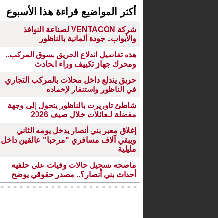
أكثر المواضيع قراءة هذا الأسبوع
شركة VENTACON لصناعة النوافذ
والأبواب.. جودة ألمانية بالناظور
هذه تفاصيل اندلاع الحريق بسوق المركب..
ومحرك جهاز تكييف وراء الحادث
حريق يندلع داخل محلات بالمركب التجاري
في الناظور واستنفار لإخماده
شاطئ تاوريرت بالناظور يتحول إلى وجهة
مفضلة للعائلات خلال صيف 2026
إغلاق معبر بني أنصار يدخل يومه الثاني
ويبقي آلاف مسافري "مرحبا" عالقين داخل
مليلية
ماصحة تسجيل حالات وفيات على خلفية
أحداث بني أنصار؟.. مصدر حقوقي يوضح