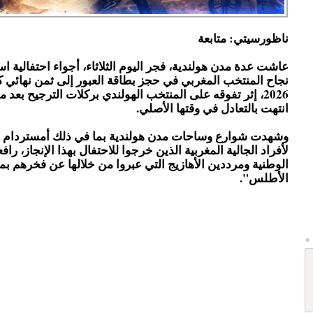
ناظورسيتي: متابعة
عاشت عدة مدن هولندية، فجر اليوم الثلاثاء، أجواء احتفالية اس
نجاح المنتخب المغربي في حجز بطاقة العبور إلى ثمن نهائي ك
2026، إثر تفوقه على المنتخب الهولندي بركلات الترجيح بعد م
انتهت بالتعادل في وقتها الأصلي.
وشهدت شوارع وساحات مدن هولندية بما في ذلك أمستردام ت
لأفراد الجالية المغربية الذين خرجوا للاحتفال بهذا الإنجاز، رافع
الوطنية ومرددين الأهازيج التي عبروا من خلالها عن فخرهم ب
الأطلس".