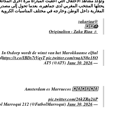
وتؤكد مشاهد الاحتفال التي أعقبت المباراة مرة أخرى المكانة 
يحتلها المنتخب المغربي لدى جماهيره، بعدما تحول إلى مصدر
المغاربة داخل الوطن وخارجه في مختلف المناسبات الكروية ا
@zakariaa
😱🇲🇦
♬ Originalton - Zaka Riaa
In Osdorp wordt de winst van het Marokkaanse elftal
rd
https://t.co/IBDs7tVqyT
pic.twitter.com/rnqAN0e18O
June 30, 2026
— AT5 (@AT5)
Amsterdam es Marruecos 🇲🇦🇲🇦🇲🇦
pic.twitter.com/26kZRq2iiP
June 30, 2026
— Futbol Marroqui 212 (@FutbolMarroqui)