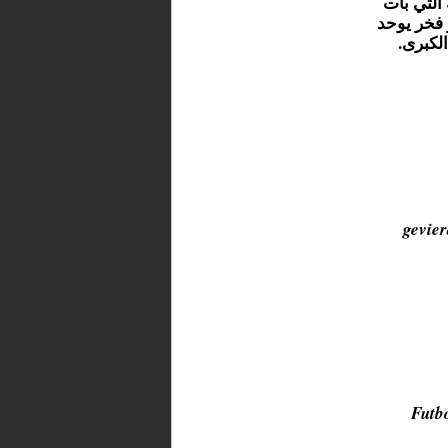
التي بات
 فخر يوحد
لكبرى.
gevie