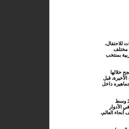
ت للاحتفال،
 مختلف
بية بمنتخب
ح خلالها
لأخيرة، قبل
جماهيره داخل
ويواصل المنتخب المغربي بذلك مشواره في كأس العالم 2026 وسط
ي الأدوار
أنحاء العالم،