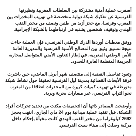
أسفرت عملية أمنية مشتركة بين السلطات المغربية ونظيرتها
الفرنسية عن تفكيك شبكة دولية متخصصة في تهريب المخدرات بين
المغرب وفرنسا، مع حجز أزيد من طنين ونصف من مخدر القنب
الهندي وتوقيف شخصين يشتبه في ارتباطهما بالشبكة الإجرامية.
ووفق معطيات أوردها الدرك الوطني الفرنسي، فإن العملية جاءت
نتيجة تنسيق وثيق بين المصالح الأمنية الفرنسية والمديرية العامة
للأمن الوطني المغربية، في إطار التعاون الأمني المتواصل لمحاربة
الجريمة المنظمة العابرة للحدود.
وتعود تفاصيل القضية إلى منتصف شهر أبريل الماضي، حين باشرت
فرقة الأبحاث القضائية بمدينة ليل الفرنسية تحقيقا حول نشاط شبكة
متورطة في تهريب كميات كبيرة من المخدرات انطلاقا من المغرب
نحو التراب الفرنسي، عبر مسارات بحرية وبرية.
وأوضحت المصادر ذاتها أن التحقيقات مكنت من تحديد تحركات أفراد
الشبكة، قبل تنفيذ عملية ميدانية يوم 24 ماي الجاري، انتهت بحجز
2692 كيلوغراما من مخدر القنب الهندي كانت مخبأة بإحكام داخل
مركبة وصلت إلى ميناء سيت الفرنسي.