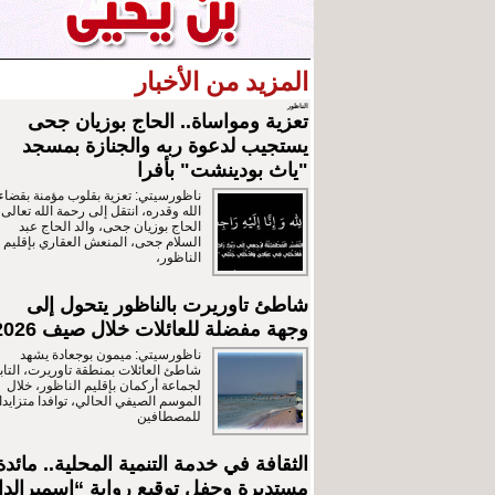
المزيد من الأخبار
الناظور
تعزية ومواساة.. الحاج بوزيان جحى
يستجيب لدعوة ربه والجنازة بمسجد
"ياث بودينشت" بأفرا
ناظورسيتي: تعزية بقلوب مؤمنة بقضاء
الله وقدره، انتقل إلى رحمة الله تعالى
الحاج بوزيان جحى، والد الحاج عبد
السلام جحى، المنعش العقاري بإقليم
الناظور،
شاطئ تاوريرت بالناظور يتحول إلى
وجهة مفضلة للعائلات خلال صيف 2026
ناظورسيتي: ميمون بوجعادة يشهد
شاطئ العائلات بمنطقة تاوريرت، التاب
لجماعة أركمان بإقليم الناظور، خلال
الموسم الصيفي الحالي، توافدا متزايدا
للمصطافين
الثقافة في خدمة التنمية المحلية.. مائدة
مستديرة وحفل توقيع رواية “اسميرالدا