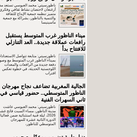
ناظورسيتي: محمد العبوسي تستعد مدي
أزغنغان لاحتضان نشاط ثقافي وفكري
متميز تنظمه جمعية الإبداع للثقافة
والتنمية بالناظور، بشراكة مع جمعية
ماسينيسا
ميناء الناظور غرب المتوسط يستقبل
رافعات عملاقة جديدة.. العد التنازلي
للافتتاح بدأ
ناظورسيتي: متابعة تتواصل الاستعدادا
بميناء الناظور غرب المتوسط مع وصو
دفعة جديدة من الرافعات والمعدات
اللوجستية الحديثة، في خطوة تعكس
اقتراب
الجالية المغربية تضاعف نجاح مهرجان
الناظور المتوسطي.. حضور قياسي في
ثاني السهرات الفنية
ناظورسيتي: محمد العبوسي عاشت
مدينة الناظور، مساء السبت فاتح غش
2026، ليلة فنية استثنائية ضمن فعالي
الدورة الثانية عشرة للمهرجان
المتوسطي للناظور،