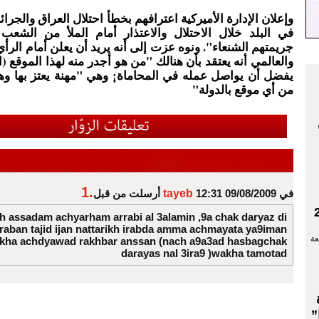
وإعلان الإدارة الأميركية اعترافهم بخطأ احتلال العراق والجرائم
في البلد خلال الاحتلال والاعتذار أمام الملأ من الشعب
جريمتهم الشنعاء". ونوه عزت إلى أنه يريد أن يعلن أمام الرأي
والعالمي أنه يعتقد بأن هنالك "من هو أجدر منه لهذا الموقع (ا
يفضل أن يواصل عمله في المحاماة¡ وهي "مهنة يعتز بها و
من أي موقع بالدولة"
1.
في 09/08/2009 12:31
tayeb
أرسلت من قبل
h assadam achyarham arrabi al 3alamin ,9a chak daryaz di
aban tajid ijan nattarikh irabda amma achmayata ya9iman
عة
 kha achdyawad rakhbar anssan (nach a9a3ad hasbagchak
darayas nal 3ira9 )wakha tamotad
”