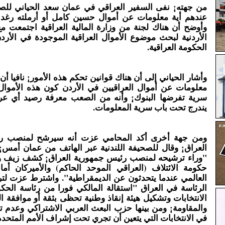
من جهته¡ نفى السفير العراقي في عمان سعد الحياني للص
عندهم أية معلومات عن أموال حسين كامل أو أرملته رغ
وأوضح أن هناك لجنة من وزارة المالية العراقية اجتمعت مع 
الأردنية لبحث موضوع الأموال العراقية الموجودة في الأردن
الحكومة العراقية.
وأشار الحياني إلى أن هناك قوانين تحكم هذه الأمور¡ نافيا أن
معلومات عن أموال العراقيين في الأردن كون هذه الأموال 
سرية تفرضها البنوك¡ وأنه من الصعب معرفة رصيد أي ع
يندرج تحت باب سرية المعلومات.
ومن جهة أخرى أكد المحامي عزت أنه سيرشح لمنصب ر
العراق¡ وقال للصحيفة اللندنية عبر الهاتف من عمان أمس¡
"وراء ترشيحه لمنصب رئيس جمهورية العراق¡ كشف زيف و
حكومة الائتلاف (العراقي الموحد الحاكم) والأميركان أما
العالمي عندما يتحدثون عن الديمقراطية". واشترط عزت ل
الرئاسة في العراق "استقالة المالكي فورا من رئاسة الحك
الانتخابات وتشكيل هيئة إنقاذ وطنية تحظى بثقة أو موافقة ا
والمقاومة¡ ومن بينها حزب البعث العربي الاشتراكي وعدم ت
في الانتخابات التي يتعين أن تجري تحت إشراف الأمم المتحدة