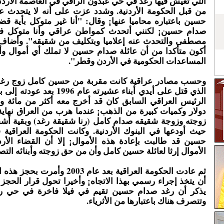
التي تعيش فيها رغد في حي عبدون الراقي في العاصمة الأرد
من قبل الحكومة الأردنية. وشدد عزت على أنه لا يتحدث ع
حسين باعتباره محاميا عنها¡ وقال: "أنا غير متوكل بأية ق
صدام حسين¡ لكنني أتحدث كمواطن عراقي وأنا متوكل 
مصطفى والتحدث عنه إعلاميا وبتكليف من شقيقه". وأضاف قا
أكون متأكدا من أن عائلة صدام حسين لا تملك أي أموال وأ
المساعدات الحكومية في الأردن وقطر".
وحسب مصادر عراقية كانت مقربة من حسين كامل زوج رغ
الذي قتل على أيدي أبناء عشيرته عام 6
الرئيس العراقي السابق كان قد أخرج معه أكثر من مائة 
زوجته وزوجة شقيقه صدام كامل (رنا شقيقة رغد) وبقية أشقا
حيث أودعها في البنوك الأردنية. وكانت الحكومة العراقية
حسين قد طالبت بإعادة هذه الأموال¡ إلا أن القضاء الأرد
الأموال إرثا لعائلة حسين كامل وأن من حق زوجته وأبنائه التص
ثم عادت الحكومة العراقية بعد عام 2003 
أن يتخذ إجراء رسمي بهذا الاتجاه¡ وأخيرا تحول قرار الحجز 
يذكر أن رغد صدام حسين تقيم في فيلا فاخرة في حي ر
وتتصرف هناك باعتبارها من الأثرياء.