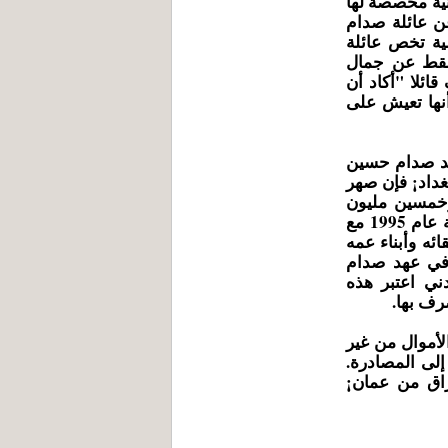
نية مخصصة لها
ن عائلة صدام
ضية تخص عائلة
فقط عن جمال
ئلا "أكاد أن
نها تعيش على
د صدام حسين
199 بعد عودته إلى بغداد¡ فإن صهر
وخمسين مليون
دولار وكميات كبيرة من الذهب¡ عندما هرب من العراق نهاية عام 1995 مع
ئه وأبناء عمه
 في عهد صدام
ني اعتبر هذه
رف بها.
وأمرت بحجز هذه الأموال من غير
إلى المصادرة.
اق من عمان¡