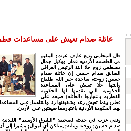
عائلة صدام تعيش على مساعدات قطر 
قال المحامي بديع عارف عزت¡ المقيم
في العاصمة الأردنية عمان ووكيل جمال
مصطفى زوج حلا ابنة الرئيس العراقي
السابق صدام حسين إن عائلة صدام
حسين¡ زوجته ساجدة خير الله طلفاح
وابنتها حلا تعيش على المساعدة
الحكومية التي تقدمها لها الحكومة
القطرية باعتبارها (العائلة) ضيفة على
قطر¡ بينما تعيش رغد وشقيقتها رنا وابنتاهما¡ على المساعدا
لهما الحكومة الأردنية باعتبارهما ضيفتين على الأردن.
ونفى عزت في حديثه لصحيفة "الشرق الأوسط" اللندنية أ
صدام حسين¡ زوجته وبناته¡ يمتلكن أي أموال¡ مشيرا إلى أن ا