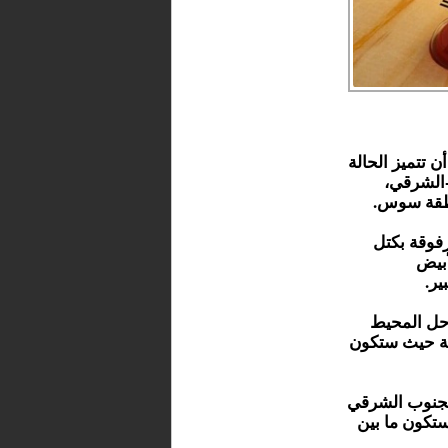
أن تتميز الحالة
-الشرقي،
نطقة سوس.
فوقة بكتل
أبيض
ر.
احل المحيط
بية حيث ستكون
ل الليل، ما بين 23 و 28 درجة بالجنوب الشرقي
 بالمرتفعات، وستكون ما بين