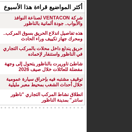
أكثر المواضيع قراءة هذا الأسبوع
شركة VENTACON لصناعة النوافذ
والأبواب.. جودة ألمانية بالناظور
هذه تفاصيل اندلاع الحريق بسوق المركب..
ومحرك جهاز تكييف وراء الحادث
حريق يندلع داخل محلات بالمركب التجاري
في الناظور واستنفار لإخماده
شاطئ تاوريرت بالناظور يتحول إلى وجهة
مفضلة للعائلات خلال صيف 2026
توقيف مشتبه فيه بإحراق سيارة عمومية
خلال أحداث الشغب بمحيط معبر مليلية
انطلاق نشاط المركب التجاري "ناظور
سانتر" بمدينة الناظور