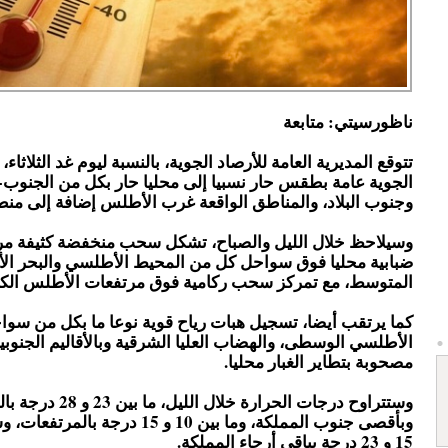
ناظورسيتي: متابعة
تتوقع المديرية العامة للأرصاد الجوية، بالنسبة ليوم غد الثلاثاء، 
الجوية عامة بطقس حار نسبيا إلى محليا حار بكل من الجنوب
وجنوب البلاد، والمناطق الواقعة غرب الأطلس إضافة إلى م
وسيلاحظ خلال الليل والصباح، تشكل سحب منخفضة كثيفة مر
ضبابية محليا فوق سواحل كل من المحيط الأطلسي والبحر ال
المتوسط، مع تمركز سحب ركامية فوق مرتفعات الأطلس الكبي
كما يرتقب أيضا، تسجيل هبات رياح قوية نوعا ما بكل من سو
الأطلسي الوسطى، والهضاب العليا الشرقية وبالأقاليم الجنو
مصحوبة بتطاير الغبار محليا.
وستتراوح درجات الحرارة خلا
وبأقصى جنوب المملكة، وما بين 10 و 15 درجة
15 و 23 درجة بباقي أرجاء المملكة.