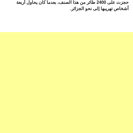
حجزت على 2400 طائر من هذا الصنف، بعدما كان يحاول أربعة
أشخاص تهريبها إلى نحو الجزائر.