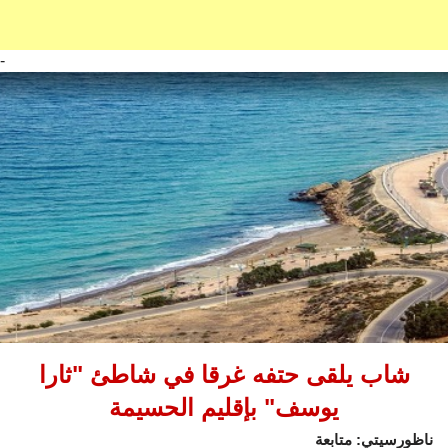
-
شاب يلقى حتفه غرقا في شاطئ "ثارا
يوسف" بإقليم الحسيمة
ناظورسيتي: متابعة