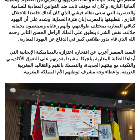
ألمانيا النازية، و كان له موقف ثابت ضد القوانين المعادية للسامية
والعنصرية التي سعى نظام فيشي الذي كان آنداك خاضعا للاحتلال
النازي، لتطبيقها بالمغرب إبان فترة الحماية، وشدد على أن اليهود
كباقي المغاربة بمختلف طوائفهم، وأنهم رعاياه وسينعمون بحماية
جلالته، نفس الشيء ينطبق على الملك الراحل الحسن الثاني رحمه
الله الذي قام بدور طلائعي كبير في الدفاع عن اليهود المغاربة.
السيد السفير أعرب عن افتخاره اعتزازه بالديناميكية الإيجابية التي
أبداها الطلبة المغاربة ببلجيكا، مشيدا بقدرتهم على التفوق الأكاديمي
والتكيف مع بيئتهم الجديدة، والتمسك بالقيم والتقاليد المغربية
العريقة، واعطاء وجه مشرف لوطنهم الأم المملكة المغربية.