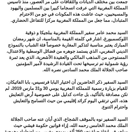
جمعت بين مختلف الديانات والثقافات على مر العصور، منذ تأسيس
المملكة المغربية التي عرفت انسجاما كبيرا بين المسلمين واليهود
والمسيحيين، حيث عاشت هذه المكونات في جو من الاحترام
المتبادل، مما جعل من المملكة المغربية مركزا للتفاعل الحضاري.
السيد محمد عامر سفير المملكة المغربية ببلجيكا و ذوقية
اللوكسمبورغ، اشار في كلمته القيمة بالمناسبة، ان شهر رمضان
المبارك يعتبر مناسبة لتذكير المغاربة خصوصاً فئة الشباب بالنموذج
الديني المغربي، الذي يستمد جوهره من فضائل الوسطية والاعتدال،
المستوحى من المذهب المالكي والعقيدة الأشعرية، الذي يعد ثمرة
رؤية شمولية تم ترسيخها تحت القيادة الرشيدة لأمير المؤمنين
صاحب الجلالة الملك محمد السادس نصره الله.
السيد السفير ذكر الحاضرين أن اختيار البابا فرنسيس، بابا الفاتيكان،
للقيام بزيارة رسمية للمملكة المغربية يومي 30 و31 مارس 2019، لم
تكن مصادفة بالتأكيد، بل جاءت كدليل على خصوصية أرض التعايش
هذه، التي ترتقي اليوم كرائد إقليمي من حيث التسامح والتعايش
واحترام التنوع.
السيد السفير نوه بالموقف الشجاع، الذي أبان عنه صاحب الجلالة
الملك محمد الخامس رحمه الله، إزاء قوانين حكومة فيشي حيث
ساهم في إنقاذ حياة نحو 250 ألف يهودي مغربي من اضطهاد وهمجية