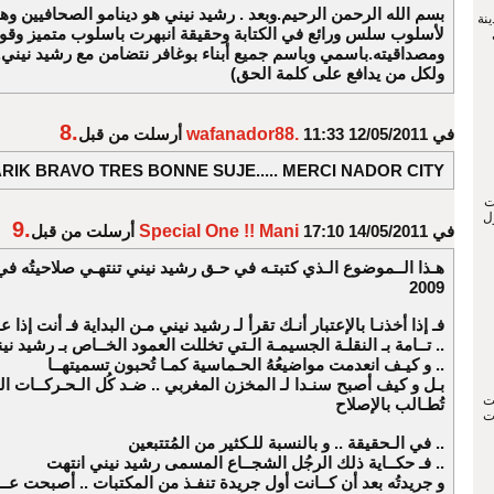
بسم الله الرحمن الرحيم.وبعد . رشيد نيني هو دينامو الصحافيين وهذ
نة
لأسلوب سلس ورائع في الكتابة وحقيقة انبهرت باسلوب متميز وقو
ومصداقيته.باسمي وباسم جميع أبناء بوغافر نتضامن مع رشيد نيني.(
ولكل من يدافع على كلمة الحق)
8.
في 12/05/2011 11:33
wafanador88.
أرسلت من قبل
RIK BRAVO TRES BONNE SUJE..... MERCI NADOR CITY
ت
ل
9.
في 14/05/2011 17:10
Special One !! Mani
أرسلت من قبل
هـذا الــموضوع الـذي كتبتـه في حـق رشيد نيني تنتهـي صلاحيتُه في
2009
فـ إذا أخذنـا بالإعتبار أنـك تقرأ لـ رشيد نيني مـن البداية فـ أنت إذا ع
تــامة بـ النقلـة الجسيمـة الـتي تخللت العمود الخــاص بـ رشيد نيني ..
و كيـف انعدمت مواضيعُهُ الحـماسية كمـا تُحبون تسميتهــا ..
بـل و كيف أصبح سنـدا لـ المخزن المغربي .. ضـد كُل الـحـركــات ال
ت
تُطـالب بالإصلاح
ات
في الـحقيقة .. و بالنسبة للـكثير من المُتتبعين ..
فـ حكــاية ذلك الرجُل الشجــاع المسمى رشيد نيني انتهت ..
و جريدتُه بعد أن كــانت أول جريدة تنفـذ من المكتبات .. أصبحت عــال