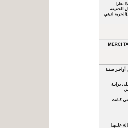
ا نظرا
ل الحقيقة
الحرية لنيني
MERCI TA
 أواخـر سنـة
ـلى درايـة
تي كـانت
ة علـىهـا