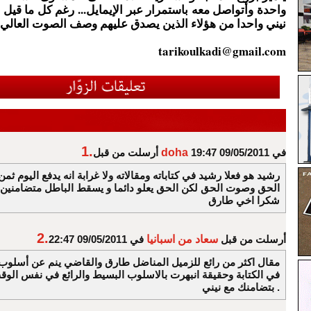
واحدة وأتواصل معه باستمرار عبر الإيمايل... رغم كل ما قيل 
نيني واحدا من هؤلاء الذين يصدق عليهم وصف الصوت العالي
tarikoulkadi@gmail.com
1.
في 09/05/2011 19:47
doha
أرسلت من قبل
رشيد هو فعلا رشيد في كتاباته ومقالاته ولا غرابة انه يدفع اليوم ثم
الحق وصوت الحق لكن الحق يعلو دائما و يسقط الباطل متضامنين م
شكرا اخي طارق
2.
أرسلت من قبل
سعاد من اسبانيا
في 09/05/2011 22:47
مقال اكثر من رائع للزميل المناضل طارق والقاضي ينم عن أسلو
في الكتابة وحقيقة انبهرت بالاسلوب البسيط والرائع في نفس الوقت
بتضامنك مع نيني .