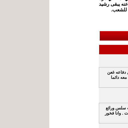
عنه يبقى رشيد
 للشعب.
ن دفاعه غعن
عه دائما
ب سلس ورائع
 . وانا فخور