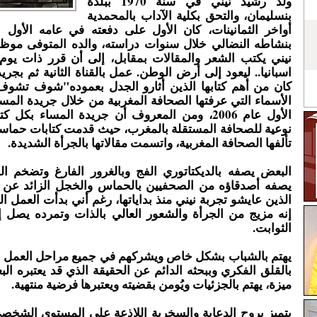
ولد رشيد نيني في سنة 1970 ببلدة
بنسليمان، والتحق بكلية الآداب بالمحمدية
أواخر الثمانينات، كان الأول على دفعته في عامه الأول ب
بنشاطه النضالي خلال سنوات دراسته، والده المتوفى مو
نيني يكتب الشعر والمقالات بمقابل، إلى أن قرر ذات يوم 
اسبانيا.. ليعود إلى أرض الوطن. عمل بالقناة الثانية ثم بجري
كان من أهم كتابها الذين أثارو الجدل بعموده"شوف تشوف
الأسماء التي عرفتها الصحافة المغربية من خلال جريدة المس
الأول عام 2006، ومن المعروف أن جريدة المساء بكل 
نوعية للصحافة المستقلة بالمغرب، حيث قدمت كتابات حماسي
تألفها الصحافة المغربية، واتسمت مقالاتها بالجرأة الشديدة.
البعض يصفه بالديكتاتوري الفج وبالغرور الفارغ وتضخم ا
يصفه أصدقاؤه من الصحفيين بالحماس والخجل الزائد عن ال
الذين عايشو تجربة نيني منذ بداياتها، رغم أني بدأت العمل 
إنه مزيج من الجرأة والشعور العالي بالذات وتمرده يصل 
الثوابت.
يهتم بالشباب بشكل خاص ويشركهم في جميع مراحل العمل ا
بالقلق الفكري وببحثه الدائم عن الحقيقة الذي قد يعتبره ال
ميزة، يهتم بالجزئيات ويُومن بقضيته ويعتبرها فرضية منتهية.
يتميز بروح الدعابة والسخرية اللاذعة على المستوى الشخص