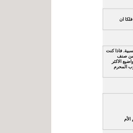
لكا ان
هة نسبية. فاذا كنت
ا من صنف
اضيع الاكثر
رب المحرم