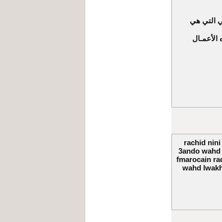
ـي التي هي
 الأعمـال
rachid nin
3ando wahd o
fmarocain rad
wahd lwakht