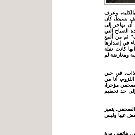
الكلية، وعرف
ظف بسيط، كان
أن يهاجر إلى
دة الصباح التي
" ثم من ألمع
اء في إصدارها
كتابها كانت نقلة
ة ومعارضة لم
لذات، في حين
لزوم، أنا من
الصحفي مؤخرا،
إلى حد تحطيم
لصحفي، يتميز
بعض عيبا وليس
ي، هاتفني مرة