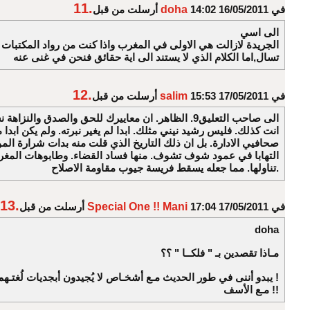
11.
في 16/05/2011 14:02
doha
أرسلت من قبل
الى اسي
الجريدة لازالت هي الاولى في المغرب واذا كنت من رواد المكتبات ف
تسال,اما الكلام الذي لا يستند الى اية حقائق فنحن في غنى عنه
12.
في 17/05/2011 15:53
salim
أرسلت من قبل
الى صاحب التعليق9. الظاهر. ان معاييرك للحق والصدق والنزا
انت كذلك. فليس رشيد نيني مثلك. ابدا لم يغير نبرته. ولم يكن ابد
صحافيي الادارة. بل ان ذلك التاريخ الذي قلت منه بدات شرارة المو
التهابا في عمود شوف تشوف. منها فساد القضاء. وطابوهات المغ
تناولها. مما جعله يسقط فريسة جيوب مقاومة الاصلاح.
13.
في 17/05/2011 17:04
Special One !! Mani
أرسلت من قبل
doha
مـاذا تقصدين بـ " فلكــا " ؟؟
يبدو أننى في طور الحديث مـع أشخـاص لا يُجيدون أبجديات لُغتـهم الأم !
مـع الأسف !!