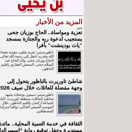
المزيد من الأخبار
الناظور
تعزية ومواساة.. الحاج بوزيان جحى
يستجيب لدعوة ربه والجنازة بمسجد
"ياث بودينشت" بأفرا
ناظورسيتي: تعزية بقلوب مؤمنة بقضاء
الله وقدره، انتقل إلى رحمة الله تعالى
الحاج بوزيان جحى، والد الحاج عبد
السلام جحى، المنعش العقاري بإقليم
الناظور،
شاطئ تاوريرت بالناظور يتحول إلى
وجهة مفضلة للعائلات خلال صيف 2026
ناظورسيتي: ميمون بوجعادة يشهد
شاطئ العائلات بمنطقة تاوريرت، التاب
لجماعة أركمان بإقليم الناظور، خلال
الموسم الصيفي الحالي، توافدا متزايدا
للمصطافين
الثقافة في خدمة التنمية المحلية.. مائدة
مستديرة وحفل توقيع رواية “اسميرالدا