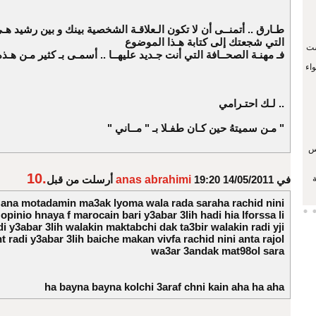
طـارق .. أتمنــى أن لا تكون الـعلاقـة الشخصية بينك و بين رشيد ه
التي شجعتك إلى كتابة هـذا الموضوع
اء الأحد 02 غشت
فـ مهنـة الصحــافة التي أنت جـديد عليهــا .. أسمـى بـ كثير مـن هـذه
اء
لـك احتـرامي ..
" مـن سميتهُ حين كـان طفـلا بـ " مــاني "
س
10.
في 14/05/2011 19:20
anas abrahimi
أرسلت من قبل
i ana motadamin ma3ak lyoma wala rada saraha rachid nini
pinio hnaya f marocain bari y3abar 3lih hadi hia lforssa li
i y3abar 3lih walakin maktabchi dak ta3bir walakin radi yji
 radi y3abar 3lih baiche makan vivfa rachid nini anta rajol
wa3ar 3andak mat98ol sara
ha bayna bayna kolchi 3araf chni kain aha ha aha