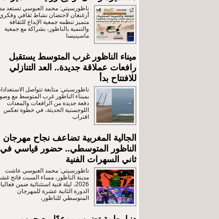
ناظورسيتي: محمد العبوسي تستعد مدي
أزغنغان لاحتضان نشاط ثقافي وفكري
متميز تنظمه جمعية الإبداع للثقافة
والتنمية بالناظور، بشراكة مع جمعية
ماسينيسا
ميناء الناظور غرب المتوسط يستقبل
رافعات عملاقة جديدة.. العد التنازلي
للافتتاح بدأ
ناظورسيتي: متابعة تتواصل الاستعدادا
بميناء الناظور غرب المتوسط مع وصو
دفعة جديدة من الرافعات والمعدات
اللوجستية الحديثة، في خطوة تعكس
اقتراب
الجالية المغربية تضاعف نجاح مهرجان
الناظور المتوسطي.. حضور قياسي في
ثاني السهرات الفنية
ناظورسيتي: محمد العبوسي عاشت
مدينة الناظور، مساء السبت فاتح غش
2026، ليلة فنية استثنائية ضمن فعالي
الدورة الثانية عشرة للمهرجان
المتوسطي للناظور،