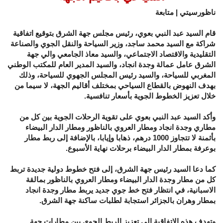
ناظورسيتي | متابعة
قام السيد عبد النبي بعوي، رئيس مجلس جهة الشرق بتوقيع اتفاقية
شراكة مع السيد محمد ساجد، وزير السياحة والنقل الجوي والصناعة
التقليدية والاقتصاد الاجتماعي، والسيد معاذ الجامعي والي جهة
الشرق عامل عمالة وجدة انجاد، والسيد المدير العام للمكتب الوطني
المغربي للسياحة، والسيد رئيس المجلس الجهوي للسياحة، وذلك
بهدف النهوض بالقطاع السياحي بمختلف أقاليم الجهة، لا سيما من
خلال تعزيز الخطوط الجوية بأسعار تنافسية.
وأكد السيد عبد النبي بعوي على تقوية الرحلات الجوية بين كل من
مطاري وجدة انجاد ومطار العروي بالناظور ومطار الدار البيضاء
بأثمنة لا تتجاوز 1000 درهم، ذهابا وإيابا، بالإضافة إلى ربط مطار
بوعرفة بمطار الدار البيضاء برحلات نهاية الأسبوع.
كما دعا السيد رئيس جهة الشرق، إلى فتح خطوط دولية جديدة تربط
كل من مطار وجدة الدار البيضاء ومطار العروي بالناظور بمالقة
الاسبانية، في انتظار فتح خط جوي جديد يربط مطار وجدة انجاد
بمطار وهران بالجزائر استجابة لطلبات ساكنة جهة الشرق.
وتهدف هذه الاتفاقية إلى تعزيز الربط الجوي بين مطارات جهة