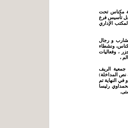
نة مكناس تحت
جل تأسيس فرع
لمكتب الإداري
مشارب و رجال
مكناس، ونشطاء
زر ، وفعاليات
م ،
جمعية الريف
ه نص المداخلة)
في النهاية تم
حمداوي رئيسا
تى.