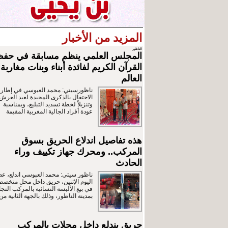
المزيد من الأخبار
الناظور
المجلس العلمي ينظم مسابقة في حف
القرآن الكريم لفائدة أبناء وبنات مغاربة
العالم
ناظورسيتي: محمد العبوسي في إطار
الاحتفال بالذكرى المجيدة لعيد العرش
وتنزيلاً لخطة تسديد التبليغ، وبمناسبة
عودة أفراد الجالية المغربية المقيمة
هذه تفاصيل اندلاع الحريق بسوق
المركب.. ومحرك جهاز تكييف وراء
الحادث
ناظور سيتي: محمد العبوسي اندلع، ع
اليوم الإثنين، حريق داخل محل متخص
في بيع الألبسة النسائية بالمركب التج
بمدينة الناظور، وذلك بالجهة الثانية من
حريق يندلع داخل محلات بالمركب