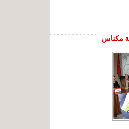
نة مكناس