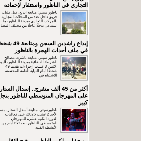
التجاري في الناظور واستنفار لإخماده
ناظور سيتي: متابعة اندلع، قبل قليل،
حريق داخل عدد من المحلات التجارية
بالمركب التجاري بمدينة الناظور، ما
استدعى تدخلًا عاجلًا من مختلف المصال
إيداع راشدين السجن ومتابعة 9
في ملف أحداث الهجرة بالناظور
ناظور سيتي: متابعة باشرت مصالح
الشرطة القضائية بمدينة الناظور، اليوم
الاثنين 3 غشت، إجراءات تقديم 49
شخصًا أمام النيابة العامة المختصة،
للاشتباه في
أكثر من 45 ألف متفرج.. إسدال الستار
على المهرجان المتوسطي للناظور بنجا
كبير
ناظورسيتي: متابعة أسدل الستار، مسا
الأحد 2 غشت 2026، على فعاليات
الدورة الثانية عشرة للمهرجان
المتوسطي للناظور، بعد ثلاثة أيام من
الأنشطة الفنية