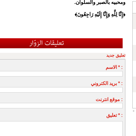
ومحبيه بالصبر والسلوان.
﴿إِنَّا لِلَّهِ وَإِنَّا إِلَيْهِ رَاجِعُونَ﴾
تعليق جديد
الاسم * :
بريد الكتروني * :
موقع انترنت :
تعليق * :