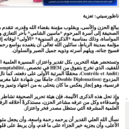
ناظورسيتي: تعزية
ببالغ الحزن والأسى، وبقلوب مؤمنة بقضاء الله وقدره، تتقدم ه
الصحيفة إلى أسرة المرحوم *ماسين الشامي* بأحر التعازي
المواساة، وذلك بمناسبة *الذكرى السنوية* *الأولى* لوفاته إث
مؤلمة بمدينة الرباط، سائلين الله تعالى أن يتغمده بواسع رحم
فسيح جناته، ويلهم أسرته وذويه جميل الصبر والسلوان.
وتستحضر هيئة التحرير، بكل تقدير واعتزاز، المسيرة العلمية ا
للفقيد، الذي تخرج بتفوق من HEM في ت
Contrôle et Audit)، محققًا المرتبة الأولى على دفعته، كما 
المزدوج (Double Diplomation)، جامعًا بين شهادة علي
فرنسية، وهو إنجاز يعكس ما كان يتحلى به من اجتهاد وتميز و
وإذ تحل هذه الذكرى الأليمة، فإن هيئة تحرير الصحيفة تشاطر 
وأصدقاءه وكل من عرفه مشاعر الحزن، مستذكرةً أخلاقه الرف
العلمية المشرفة التي ستظل مصدر فخر واعتزاز.
نسأل الله العلي القدير أن يرحمه رحمة واسعة، وأن يجعل مث
الأعلى، وأن يجزيه خير الجزاء على ما قدم، وأن يربط على قل