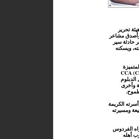
يئة تحرير
 وأصدق مشاعر
ر حادثة سير
ته، ويسكنه
لمتميزة
خصص CCA (Comptabilité,
نال الدبلوم
ا مغربية وأخرى
طموح.
أسرته الكريمة
يعة ومسيرته
واه الفردوس
وب أهله