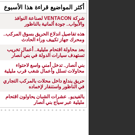
أكثر المواضيع قراءة هذا الأسبوع
شركة VENTACON لصناعة النوافذ
والأبواب.. جودة ألمانية بالناظور
هذه تفاصيل اندلاع الحريق بسوق المركب..
ومحرك جهاز تكييف وراء الحادث
بعد محاولة اقتحام مليلية.. أعمال تخريب
تستهدف سيارات الدولة في بني أنصار
بني أنصار.. تدخل أمني واسع لاحتواء
محاولات تسلل وأعمال شغب قرب مليلية
حريق يندلع داخل محلات بالمركب التجاري
في الناظور واستنفار لإخماده
بالفيديو.. عشرات الشبان يحاولون اقتحام
مليلية عبر سياج بني أنصار