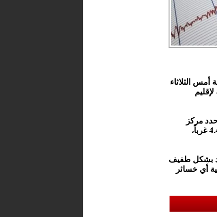
الي، في حدود الساعة 11:21 من ليلة أمس الثلاثاء
لإقليم
 حدد مركز
الهزة الأرضية عند الإحداثيات الجغرافية 34.7141 شمالاً و4.4111 غرباً،
اد بشكل طفيف
ة أي خسائر