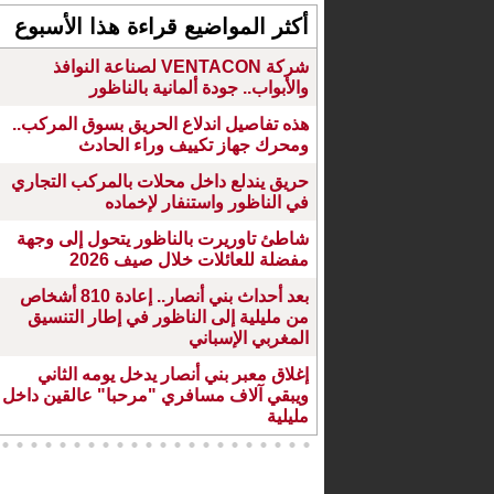
أكثر المواضيع قراءة هذا الأسبوع
شركة VENTACON لصناعة النوافذ
والأبواب.. جودة ألمانية بالناظور
هذه تفاصيل اندلاع الحريق بسوق المركب..
ومحرك جهاز تكييف وراء الحادث
حريق يندلع داخل محلات بالمركب التجاري
في الناظور واستنفار لإخماده
شاطئ تاوريرت بالناظور يتحول إلى وجهة
مفضلة للعائلات خلال صيف 2026
بعد أحداث بني أنصار.. إعادة 810 أشخاص
من مليلية إلى الناظور في إطار التنسيق
المغربي الإسباني
إغلاق معبر بني أنصار يدخل يومه الثاني
ويبقي آلاف مسافري "مرحبا" عالقين داخل
مليلية