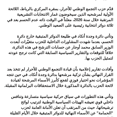
قدّم حزب التجمع الوطني للأحرار، بمقره المركزي بالرباط، اللائحة
الأولية لمرشحيه الذين سيخوضون غمار الانتخابات التشريعية
المرتقبة خلال سنة 2026، معلناً في الوقت ذاته عدم الحسم بعد في
ثلاثة دوائر انتخابية رئيسية على الصعيد الوطني.
وتأتي دائرة وجدة أنكاد في طليعة الدوائر المتبقية خارج دائرة
الحسم، بعدما شهدت المشاورات الداخلية للحزب متغيّرات أبعدت
الوزير السابق محمد أوجار عن حسابات الترشح في هذه الدائرة،
خلافاً للتوقعات والتقارير السياسية السابقة التي كانت ترجح عودته
لتمثيل الحزب بها.
وأفادت تقارير إعلامية بأن قيادة التجمع الوطني للأحرار لم تتخذ بعد
القرار النهائي بشأن تزكية مرشحها بدائرة وجدة أنكاد، في حين تتجه
المؤشرات نحو اختيار فوزي لقجع كأبرز الأسماء المرشحة لقيادة
لائحة الحزب بالدائرة المذكورة خلال الاستحقاقات البرلمانية المقبلة.
وتأتي هذه التطورات في سياق حركية سياسية متسارعة وتنافس
داخلي قوي تعيشه الهيئات السياسية الوطنية لترتيب لوائح
ترشيحاتها، حيث من المرتقب أن تعلن الأمانة العامة لحزب
"الحمامة" عن الأسماء النهائية للدوائر المتبقية خلال الأيام القليلة