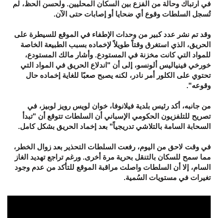
في ارتباك وحالة من الفزع بين السكان المحليين. ولحسن الحظ، لم
تُسجل السلطات وقوع أي ضحايا أو إصابات حتى الآن.
وقد تم نشر عدد كبير من وحدات الإطفاء في الموقع للسيطرة على
الحريق، الذي استغرق وقتاً طويلاً لإخماده بسبب الطبيعة الخاصة
للمواد التي كانت مخزنة في المستودع. وأشار مالك المستودع،
خورخي فينياليس ألونسو، إلى أن "اندلاع الحريق في المواد التي
تحتوي على الكلور أمر نادر، لكنه يصبح صعبًا للغاية إخماده حال
وقوعه".
من جانبه، أكد رئيس بلدية فيلانوفا، خوان لويس رويز لوبيز، في
تصريح للتلفزيون الحكومي الإسباني أن السلطات تتوقع أن "تبدأ
السحابة السامة بالتلاشي تدريجياً" بعد إخماد الحريق بشكل كامل.
في وقت لاحق من اليوم، رفعت السلطات التحذير بعد زوال الخطر،
مما سمح للسكان بالتنقل بحرية مرة أخرى. ورغم تراجع تهديد الغاز
السام، إلا أن السلطات واصلت مراقبة الموقع للتأكد من عدم وجود
تغيرات في مستويات السُمية.