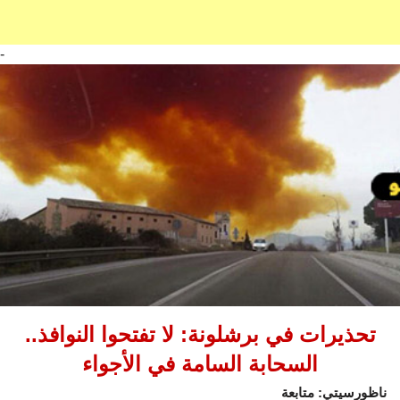
-
تحذيرات في برشلونة: لا تفتحوا النوافذ..
السحابة السامة في الأجواء
ناظورسيتي: متابعة