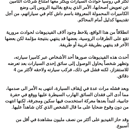
تكثر في روسيا حوادث السيارات ويكثر معها امتناع شركات التأمين
عن تعويض أصحابها، الأمر الذي يدفع بغالبية الروس إلى وضع
الكاميرات المحمولة المعروفة باسم داش كام في سياراتهم، من أجل
تقديمها كدليل أمام المحاكم.
انطلاقاً من هذا الواقع، يلاحظ وجود آلاف الفيديوهات لحوادث مرورية
تقع على الطرقات الروسية، بعضها قد ينتهي بنتيجة مؤلمة لكن بعضها
الآخر قد ينتهي بطريقة غريبة أو طريفة.
أحدث هذه الفيديوهات صورها أحد الأشخاص عبر كاميرا سيارته،
وتظهر شخصاً يحاول الوصول إلى سائق إحدى السيارات بعد تعرضه
للاستفزاز، لكنه فشل في ذلك، فركب سيارته ولاحقه لأكثر من 4
دقائق.
وبعد فشله مرات عدة في إيقاف السيارة، انتهى به الأمر الى صدمها،
مما أدى الى فقدان السائق الهارب السيطرة عليها ووقع في حفرة
جانبية، لتبدأ بعدها معركة استخدمت فيها سكين ومجرفة، لكنها انتهت
من دون وقوع ضحايا على ما قال الشخص الذي كان شاهداً عليها.
وقد حاز الفيديو على أكثر من نصف مليون مشاهدة في أقل من
أسبوع.