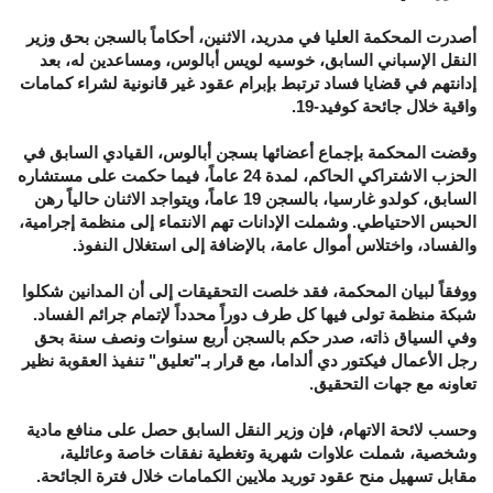
أصدرت المحكمة العليا في مدريد، الاثنين، أحكاماً بالسجن بحق وزير
النقل الإسباني السابق، خوسيه لويس أبالوس، ومساعدين له، بعد
إدانتهم في قضايا فساد ترتبط بإبرام عقود غير قانونية لشراء كمامات
واقية خلال جائحة كوفيد-19.
وقضت المحكمة بإجماع أعضائها بسجن أبالوس، القيادي السابق في
الحزب الاشتراكي الحاكم، لمدة 24 عاماً، فيما حكمت على مستشاره
السابق، كولدو غارسيا، بالسجن 19 عاماً، ويتواجد الاثنان حالياً رهن
الحبس الاحتياطي. وشملت الإدانات تهم الانتماء إلى منظمة إجرامية،
والفساد، واختلاس أموال عامة، بالإضافة إلى استغلال النفوذ.
ووفقاً لبيان المحكمة، فقد خلصت التحقيقات إلى أن المدانين شكلوا
شبكة منظمة تولى فيها كل طرف دوراً محدداً لإتمام جرائم الفساد.
وفي السياق ذاته، صدر حكم بالسجن أربع سنوات ونصف سنة بحق
رجل الأعمال فيكتور دي ألداما، مع قرار بـ"تعليق" تنفيذ العقوبة نظير
تعاونه مع جهات التحقيق.
وحسب لائحة الاتهام، فإن وزير النقل السابق حصل على منافع مادية
وشخصية، شملت علاوات شهرية وتغطية نفقات خاصة وعائلية،
مقابل تسهيل منح عقود توريد ملايين الكمامات خلال فترة الجائحة.