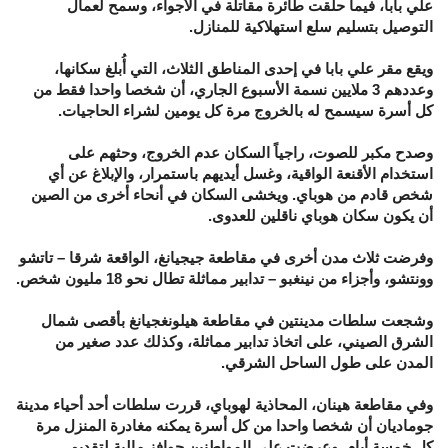
علي بابا، فيما حلقت طائرة مقاتلة في الأجواء، وسمح لعمال
التوصيل بتسليم سلع استهلاكية للمنازل.
ويقع مقر علي بابا في إحدى المناطق الثلاث، التي أُبلغ سكانها،
وعددهم 3 ملايين نسمة الأسبوع الجاري، أن شخصا واحدا فقط من
كل أسرة سيسمح له بالخروج مرة كل يومين لشراء الحاجيات.
وصدح مكبر للصوت، راجياً السكان عدم الخروج، وحثهم على
استخدام الأقنعة الواقية، وغسل أيديهم باستمرار، والإبلاغ عن أي
شخص قادم من هوباي. ويخشى السكان في أنحاء أخرى من الصين
أن يكون سكان هوباي ناقلين للعدوى.
وفرضت ثلاث مدن أخرى في مقاطعة جيجيانغ، الواقعة شرقا – تاتشو
وونتشو، وأجزاء من نينغبو – تدابير مماثلة تطال نحو 18 مليون شخص.
وشجعت سلطات مدينتين في مقاطعة هيلونغجيانغ بأقصى شمال
الشرق الصيني، على اتخاذ تدابير مماثلة، وكذلك عدد صغير من
المدن على طول الساحل الشرقي.
وفي مقاطعة هينان، المحاذية لهوباي، قررت سلطات أحد أحياء مدينة
جوماديان أن شخصا واحدا من كل أسرة يمكنه مغادرة المنزل مرة
كل خمسة أيام. وعرضت على المواطنين حوافز مالية لتقديم