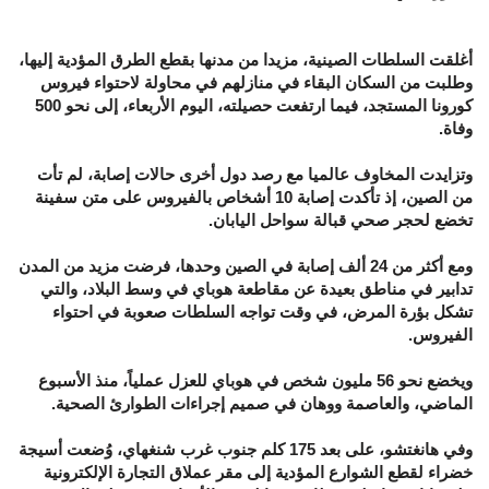
أغلقت السلطات الصينية، مزيدا من مدنها بقطع الطرق المؤدية إليها،
وطلبت من السكان البقاء في منازلهم في محاولة لاحتواء فيروس
كورونا المستجد، فيما ارتفعت حصيلته، اليوم الأربعاء، إلى نحو 500
وفاة.
وتزايدت المخاوف عالميا مع رصد دول أخرى حالات إصابة، لم تأت
من الصين، إذ تأكدت إصابة 10 أشخاص بالفيروس على متن سفينة
تخضع لحجر صحي قبالة سواحل اليابان.
ومع أكثر من 24 ألف إصابة في الصين وحدها، فرضت مزيد من المدن
تدابير في مناطق بعيدة عن مقاطعة هوباي في وسط البلاد، والتي
تشكل بؤرة المرض، في وقت تواجه السلطات صعوبة في احتواء
الفيروس.
ويخضع نحو 56 مليون شخص في هوباي للعزل عملياً، منذ الأسبوع
الماضي، والعاصمة ووهان في صميم إجراءات الطوارئ الصحية.
وفي هانغتشو، على بعد 175 كلم جنوب غرب شنغهاي، وُضعت أسيجة
خضراء لقطع الشوارع المؤدية إلى مقر عملاق التجارة الإلكترونية