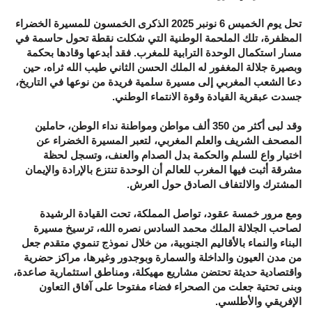
تحل يوم الخميس 6 نونبر 2025 الذكرى الخمسون للمسيرة الخضراء
المظفرة، تلك الملحمة الوطنية التي شكلت نقطة تحول حاسمة في
مسار استكمال الوحدة الترابية للمغرب. فقد أبدعها وقادها بحكمة
وبصيرة جلالة المغفور له الملك الحسن الثاني طيب الله ثراه، حين
دعا الشعب المغربي إلى مسيرة سلمية فريدة من نوعها في التاريخ،
جسدت عبقرية القيادة وقوة الانتماء الوطني.
وقد لبى أكثر من 350 ألف مواطن ومواطنة نداء الوطن، حاملين
المصحف الشريف والعلم المغربي، لتعبر المسيرة الخضراء عن
اختيار واع للسلم والحكمة بدل الصدام والعنف، وتسجل لحظة
مشرقة أثبت فيها المغرب للعالم أن الوحدة تنتزع بالإرادة والإيمان
المشترك والالتفاف الصادق حول العرش.
ومع مرور خمسة عقود، تواصل المملكة، تحت القيادة الرشيدة
لصاحب الجلالة الملك محمد السادس نصره الله، ترسيخ مسيرة
البناء والنماء بالأقاليم الجنوبية، من خلال نموذج تنموي متقدم جعل
من مدن العيون والداخلة والسمارة وبوجدور وغيرها، مراكز حضرية
واقتصادية حديثة تحتضن مشاريع مهيكلة، ومناطق استثمارية صاعدة،
وبنى تحتية جعلت من الصحراء فضاء مفتوحا على آفاق التعاون
الإفريقي والأطلسي.