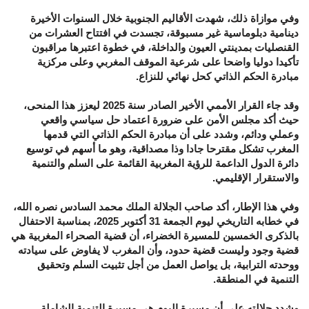
وفي موازاة ذلك، شهدت الأقاليم الجنوبية خلال السنوات الأخيرة
دينامية دبلوماسية غير مسبوقة، تجسدت في افتتاح العشرات من
القنصليات بمدينتي العيون والداخلة، في خطوة اعتبرها مراقبون
تأكيدا دوليا واضحا على شرعية الموقف المغربي وعلى مركزية
مبادرة الحكم الذاتي كحل نهائي للنزاع.
وقد جاء القرار الأممي الأخير الصادر سنة 2025 ليعزز هذا المنحى،
حيث أكد مجلس الأمن على ضرورة اعتماد حل سياسي واقعي
وعملي ودائم، وشدد على أن مبادرة الحكم الذاتي التي قدمها
المغرب تشكل مقترحا جادا وذا مصداقية، وهو ما أسهم في توسيع
دائرة الدول الداعمة للرؤية المغربية القائمة على السلم والتنمية
والاستقرار الإقليمي.
وفي هذا الإطار، أكد صاحب الجلالة الملك محمد السادس نصره الله،
في خطابه التاريخي ليوم الجمعة 31 أكتوبر 2025، بمناسبة الاحتفال
بالذكرى الخمسين للمسيرة الخضراء، أن قضية الصحراء المغربية هي
قضية وجود وليست قضية حدود، وأن المغرب لا يفاوض على سيادته
ووحدته الترابية، بل يواصل العمل من أجل تثبيت السلم وتحقيق
التنمية في المنطقة.
وشدد جلالته على أن مسيرة اليوم هي مسيرة التنمية الشاملة