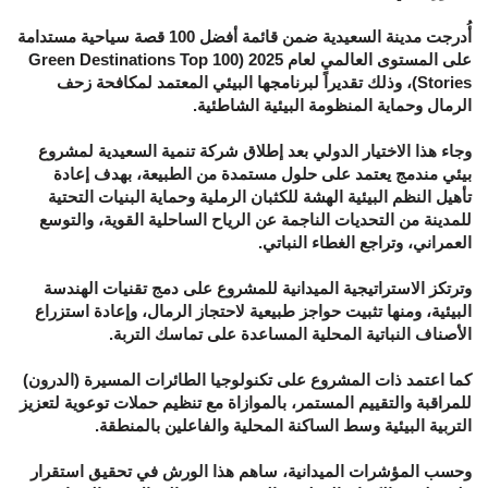
أُدرجت مدينة السعيدية ضمن قائمة أفضل 100 قصة سياحية مستدامة
على المستوى العالمي لعام 2025 (Green Destinations Top 100
Stories)، وذلك تقديراً لبرنامجها البيئي المعتمد لمكافحة زحف
الرمال وحماية المنظومة البيئية الشاطئية.
وجاء هذا الاختيار الدولي بعد إطلاق شركة تنمية السعيدية لمشروع
بيئي مندمج يعتمد على حلول مستمدة من الطبيعة، بهدف إعادة
تأهيل النظم البيئية الهشة للكثبان الرملية وحماية البنيات التحتية
للمدينة من التحديات الناجمة عن الرياح الساحلية القوية، والتوسع
العمراني، وتراجع الغطاء النباتي.
وترتكز الاستراتيجية الميدانية للمشروع على دمج تقنيات الهندسة
البيئية، ومنها تثبيت حواجز طبيعية لاحتجاز الرمال، وإعادة استزراع
الأصناف النباتية المحلية المساعدة على تماسك التربة.
كما اعتمد ذات المشروع على تكنولوجيا الطائرات المسيرة (الدرون)
للمراقبة والتقييم المستمر، بالموازاة مع تنظيم حملات توعوية لتعزيز
التربية البيئية وسط الساكنة المحلية والفاعلين بالمنطقة.
وحسب المؤشرات الميدانية، ساهم هذا الورش في تحقيق استقرار