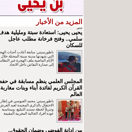
المزيد من الأخبار
الناظور
يحيى يحيى: استعادة سبتة ومليلية هدف
سلمي.. وفتح فرخانة مطلب عاجل
للسكان
ناظورسيتي: متابعة أعادت أحداث الهج
التي شهدتها مدينة سبتة المحتلة خلال
الأيام الماضية ملف الهجرة غير النظامي
إلى صدارة النقاش داخل الاتحاد
المجلس العلمي ينظم مسابقة في حف
القرآن الكريم لفائدة أبناء وبنات مغاربة
العالم
ناظورسيتي: محمد العبوسي في إطار
الاحتفال بالذكرى المجيدة لعيد العرش
وتنزيلاً لخطة تسديد التبليغ، وبمناسبة
عودة أفراد الجالية المغربية المقيمة
بين إدانة الفوضى وضمان الحقوق..