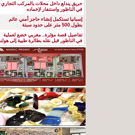
حريق يندلع داخل محلات بالمركب التجاري
في الناظور واستنفار لإخماده
إسبانيا تستكمل إنشاء حاجز أمني عائم
بطول 500 متر على حدود سبتة
تفاصيل قصة مؤثرة.. مغربي خضع لعملية
في الناظور قبل نقله بطائرة طبية إلى هولند