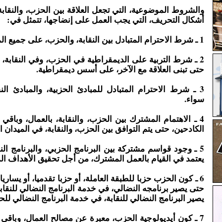
والشروط الموضوعية، التي تجعل العلاقة بين الحزب، والنقابة
أشكال التحريف، التي يجب العمل على إنضاجها، تتمثل في:
1 ـ شرط الاحترام المتبادل بين النقابة، والحزب، على جميع المستويات.
2 ـ شرط التربية على الديمقراطية في الحزب، وفي النقابة،
حتى تبنى العلاقة مع الآخر، على أسس ديمقراطية.
3 ـ شرط الاحترام المتبادل للمبادئ الحزبية، والمبادئ الن
سواء.
4 ـ الاهتمام المشترك بين الحزب، والنقابة، بالعمال، وباقي 
الكادحين، حتى يتم التوافق بين الحزب، والنقابة، في الميدان ا
5 ـ وجود قواسم مشتركة بين البرنامج الحزبي، والبرنامج الن
يعتمد في القيام بالعمل المشترك، من أجل تحقيق الأهداف ال
6 ـ كون الحزب حزبا للطبقة العاملة، أو حزبا تقدميا، أو يساريا
حتى يصير برنامجه النضالي، في خدمة البرنامج النضالي للنقاب
يصير البرنامج النضالي للنقابة، في خدمة البرنامج النضالي لل
7 ـ كون أيديولوجية الحزب، معبرة عن مصالح العمال، وباقي ا