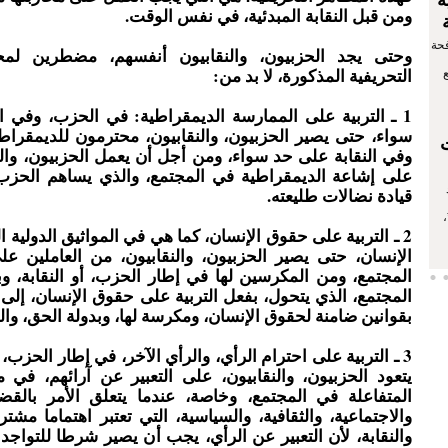
ة
ومن قبل النقابة المبدئية، في نفس الوقت.
فحة
وحتى يجد الحزبيون، والنقابيون أنفسهم، مضطرين لمحا
التحريفية المذكورة، لا بد من:
1 ـ التربية على الممارسة الديمقراطية: في الحزب، وفي ا
سواء، حتى يصير الحزبيون، والنقابيون، محترمون للديمقرا
وفي النقابة على حد سواء، ومن أجل أن يعمل الحزبيون، والن
على إشاعة الديمقراطية في المجتمع، والذي يساهم الحزب، 
قيادة نضالات طليعته.
2 ـ التربية على حقوق الإنسان، كما هي في المواثيق الدولية 
الإنسان، حتى يصير الحزبيون، والنقابيون، من العاملين ع
المجتمع، ومن المكرسين لها في إطار الحزب، أو النقابة، 
المجتمع، الذي يتحول، بفعل التربية على حقوق الإنسان، إل
بقوانين ضامنة لحقوق الإنسان، ومكرسة لها، وبدولة الحق، وال
3 ـ التربية على احترام الرأي، والرأي الآخر، في إطار الحزب، أ
يتعود الحزبيون، والنقابيون، على التعبير عن آرائهم، في 
المتفاعلة في المجتمع، وخاصة، عندما يتعلق الأمر بالقضاي
والاجتماعية، والثقافية، والسياسية، التي تعتبر اهتماما مشت
والنقابة، لأن التعبير عن الرأي، يجب أن يصير شرطا للتواجد