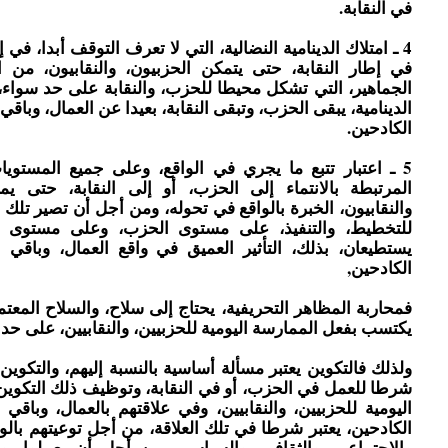
في النقابة.
4 ـ امتلاك الدينامية النضالية، التي لا تعرف التوقف أبدا، في 
في إطار النقابة، حتى يتمكن الحزبيون، والنقابيون، من ا
الجماهير، التي تشكل محيطا للحزب، والنقابة على حد سواء، 
الدينامية، يبقى الحزب، وتبقى النقابة، بعيدا عن العمال، وباقي 
الكادحين.
5 ـ اعتبار تتبع ما يجري في الواقع، وعلى جميع المستوي
المرتبطة بالانتماء إلى الحزب، أو إلى النقابة، حتى يمت
والنقابيون، الخبرة بالواقع في تحوله، ومن أجل أن تصير تلك 
للتخطيط، والتنفيذ، على مستوى الحزب، وعلى مستوى الن
يستطيعان، بذلك، التأثير العميق في واقع العمال، وباقي ا
الكادحين,
فمحاربة المظاهر التحريفية، يحتاج إلى سلاح، والسلاح المعتم
يكتسب بفعل الممارسة اليومية للحزبيين، والنقابيين، على حد 
ولذلك فالتكوين يعتبر مسألة أساسية بالنسبة إليهم، والتكوين
شرطا للعمل في الحزب، أو في النقابة، وتوظيف ذلك التكوي
اليومية للحزبيين، والنقابيين، وفي علاقتهم بالعمال، وباقي 
الكادحين، يعتبر شرطا في تلك العلاقة، من أجل توعيتهم بالوا
والاجتماعي، والثقافي، والسياسي، من أجل أن يعملوا ب