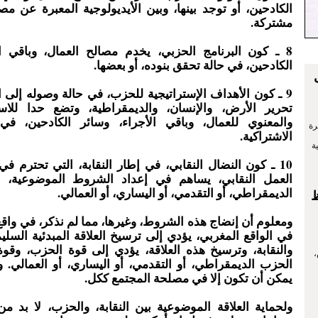
الكادحين، أو توجد بينها، وبين الأيديولوجية المعبرة عن م
مشتركة.
8 ـ كون البرنامج الحزبي، يخدم مصالح العمال، وباقي ال
الكادحين، في حالة تحقق بنوده، أو بعضها.
9 ـ كون الأهداف الإستراتيجية للحزب، في حالة وصوله إلى
تحرير الأرض، والإنسان، والديمقراطية، وتضع حدا للاست
والمعنوي للعمال، وباقي الأجراء، وسائر الكادحين، ف
رة
الاشتراكية.
ة
10 ـ كون النضال النقابي، في إطار النقابة، التي تحترم في
العمل النقابي، يساهم في إعداد الشروط الموضوعية، ل
الديمقراطي، أو التقدمي، أو اليساري، أو العمالي.
ظ
ومعلوم أن إنضاج هذه الشروط، وغيرها، مما لم نذكر، في واق
في الواقع المغربي، يؤدي إلى ترسيخ العلاقة المبدئية السلي
والنقابة، وترسيخ هذه العلاقة، يؤدي إلى قوة الحزب، وقوة 
،
الحزب الديمقراطي، أو التقدمي، أو اليساري، أو العمالي. وقو
يمكن أن تكون إلا في مصلحة المجتمع ككل.
ولحماية العلاقة الموضوعية بين النقابة، والحزب، لا بد من