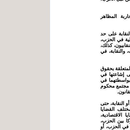
ربة المظاهر
لنقابة على حد
طية في الحزب،
قابيون، كذلك،
والنقابة، في
المتعلقة بحقوق
لى إشاعتها في
وبواسطتهما في
ى مجتمع محكوم
قانون.
و النقابة، حتى
مختلف القضايا
ا الاقتصادية،
ركا بين الحزب،
 في الحزب، أو