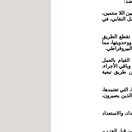
ضد:
ين اللا منتمين،
مل النقابي، في
ي تقطع الطريق
 ووحدويتها، مما
البيروقراطي.
 القيام بالعمل
وباقي الأجراء،
ن طريق تبعية
 التي تعتمدها،
الذين يصيرون،
داد، والاستعداد
من قبل الحزب،