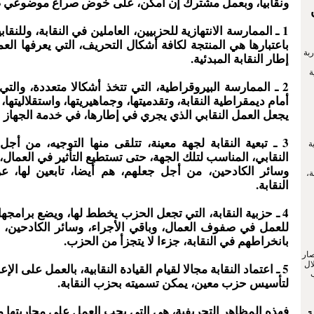
ونقابيا، وبعمل مشترك إن أمكن، على خوض صراع موضوعي 
1 ـ الممارسة الانتهازية للحزبيين، العاملين في النقابة، وللنقابي
باعتبارها هي المنتجة لكافة أشكال التحريف، التي يعرفها الع
بة
إطار النقابة المبدئية.
ة
2 ـ الممارسة البيروقراطية، التي تتخذ أشكالا متعددة، والت
أمام ديمقراطية النقابة، وتقدميتها، وجماهيريتها، واستقلاليتها،
يجعل العمل النقابي الذي يجري في إطارها، في خدمة الجهاز 
3 ـ تبعية النقابة لجهة معينة، تتلقى منها التوجيه، من أجل
ة
النقابي، المناسب لتلك الجهة، حتى تستطيع التأثير في العمال، 
وسائر الكادحين، من أجل جعلهم، هم أيضا، تابعين لها، ع
ة،
النقابة.
4 ـ حزبية النقابة، التي تجعل الحزب يخطط لها، ويضع برامجها،
للعمل في صفوف العمال، وباقي الأجراء، وسائر الكادحين، 
بانخراطهم في النقابة، جزءا لا يتجزأ من الحزب.
صار
ال
5 ـ اعتماد النقابة مجالا لقيام القيادة النقابية، بالعمل على الإع
لتأسيس حزب معين، يمكن تسميته بحزب النقابة.
فهذه المظاهر التحريفية، هي التي يجب العمل على محاربتها 