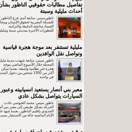
تفاصيل مطالبات حقوقيي الناظور بشأن
أحداث مليلية وسبتة
ناظورسيتي: متابعة أبدى فرع الناظور
للشبكة المغربية لحقوق الإنسان ومحار
الفساد متابعته الدقيقة والتزامية
للتطورات الأخيرة بمدينتي سبتة ومليلي
مليلية تستنفر بعد موجة هجرة قياسية
وتواصل نقل الوافدين
ناظور سيتي: متابعة شهدت مدينة مليلي
المحتلة خلال الأسبوع الماضي موجة
هجرة غير نظامية واسعة، بعدما تمكن
أكثر من 1300 شخص من دخول المدين
في واحدة
معبر بني أنصار يستعيد انسيابيته وعبور
السيارات يتواصل بشكل عادي
ناظور سيتي: محمد العبوسي عادت
الحركة بشكل طبيعي إلى معبر بني أن
الحدودي بإقليم الناظور، بعدما شهد خل
الأيام الماضية حالة من الاستنفار بسبب