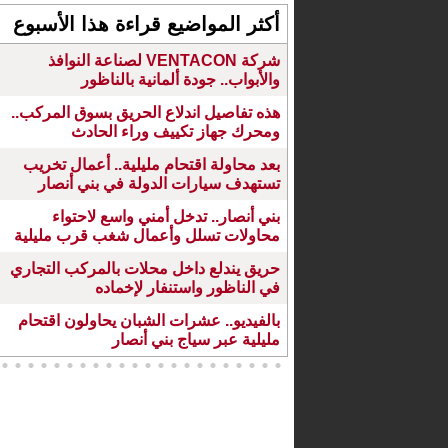
أكثر المواضيع قراءة هذا الأسبوع
شركة VENTACON لصناعة النوافذ
والأبواب.. جودة ألمانية بالناظور
هذه تفاصيل اندلاع الحريق بسوق المركب..
ومحرك جهاز تكييف وراء الحادث
بعد محاولة اقتحام مليلية.. أعمال تخريب
تستهدف سيارات الدولة في بني أنصار
بني أنصار.. تدخل أمني واسع لاحتواء
محاولات تسلل وأعمال شغب قرب مليلية
حريق يندلع داخل محلات بالمركب التجاري
في الناظور واستنفار لإخماده
بالفيديو.. عشرات الشبان يحاولون اقتحام
مليلية عبر سياج بني أنصار