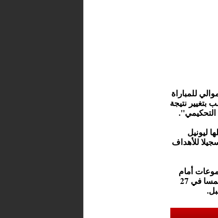
والي للمباراة
ب بتغيير نتيجة
التحكيمي".
ا ليونيل
سجيلا للأهداف
موعات أمام
الأردن يوم الاثنين المقبل، قبل أن يختتم هذا الدور بمواجهة النمسا في 27
بل.