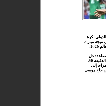
الدولي لكرة
نتيجة مباراة
202.
لقطة تدخل
النجم الأرجنتيني ليونيل ميسي على المدافع عيسى ماندي في الدقيقة 30،
راء، إلى
يس حاج موسى.