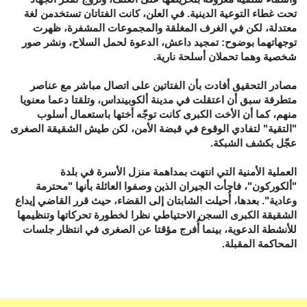
تحت غطاء التوعية الدينية. في العلن، كانت الفتاتان تستخدمن لغة
معتدلة، لكن في الغرف المغلقة والمجموعات المشفرة، ظهرت
توجهاتهما بوضوح: تمجيد داعش، الدعوة لحمل السلاح، ونشر صور
شخصية وهما تحملان أسلحة نارية.
مصادر التحقيق أفادت بأن الفتاتين على اتصال مباشر مع عناصر
متطرفة سبق أن اعتقلت في مدينة ألكوبينداس، وتلقتا دعما معنويا
منهم، كما أن الأخت الكبرى كانت توجّه أختها باستعمال أسلوب
"التقية" لتفادي الوقوع في قبضة الأمن، لكن طيش الشقيقة الصغرى
عجّل بكشف الشبكة.
العملية الأمنية التي انتهت بمداهمة منزل الأسرة في بلدة
"ألكوركون"، فاجأت الجيران الذين وصفوا العائلة بأنها "محترمة
وعادية". بعدها، أُحيلت الشابتان إلى القضاء، حيث قرر القاضي إيداع
الشقيقة الكبرى السجن الاحتياطي نظرا لخطورة تحركاتها وتنظيمها
للأنشطة الدعوية، بينما أُفرج مؤقتا عن الصغرى في انتظار جلسات
المحاكمة المقبلة.