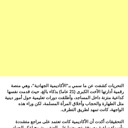
التحريات كشفت عن ما سمي بـ"الأكاديمية الجهادية"، وهي منصة
رقمية أدارتها الأخت الكبرى (21 عاما) بذكاء بالغ، حيث قدمت نفسها
كداعية متزنة داخل المساجد، وأطلقت دورات تعليمية حول أمور دينية
مثل الطهارة والحجاب وأخلاق المرأة المسلمة، لكن وراء هذه
الواجهة، كانت تمهد لطريق التطرف.
التحقيقات أكدت أن الأكاديمية كانت تعتمد على مراجع متشددة
وأسماء سلفية معروفة بتحريضها على العنف، وتروج لفكر الجهاد