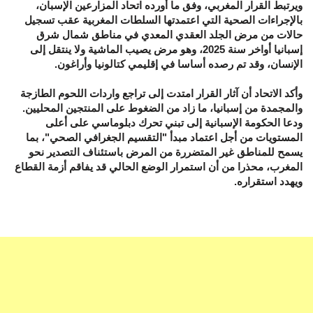
ويرتبط القرار المغربي، وفق ما أورده اتحاد المزارعين الإسبان،
بالإجراءات الصحية التي اعتمدتها السلطات المغربية عقب تسجيل
حالات من مرض الجلد العقدي المعدي في مناطق شمال شرق
إسبانيا أواخر سنة 2025، وهو مرض يصيب الماشية ولا ينتقل إلى
الإنسان، وقد تم رصده أساسا في إقليمي كتالونيا وأراغون.
وأكد الاتحاد أن آثار القرار امتدت إلى تراجع واردات اللحوم الطازجة
والمجمدة من إسبانيا، ما زاد من الضغوط على المنتجين المحليين.
ودعا الحكومة الإسبانية إلى تبني تحرك دبلوماسي على أعلى
المستويات من أجل اعتماد مبدأ "التقسيم الجغرافي الصحي"، بما
يسمح للمناطق غير المتضررة من المرض باستئناف التصدير نحو
المغرب، محذرا من أن استمرار الوضع الحالي قد يفاقم أزمة القطاع
ويهدد استقراره.