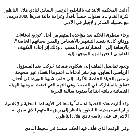
أدانت المحكمة الابتدائية بالناظور الرئيس السابق لنادي هلال الناظور
لكرة القدم بـ 5 سنوات حبساً نافذاً، وغرامة مالية قدرها 2000 درهم،
مع تحميله الصائر والإجبار في الأدنى.
وجاء منطوق الحكم بعد مؤاخذة المتهم من أجل "توزيع ادعاءات
ووقائع كاذبة بقصد التشهير بالأشخاص والمس بحياتهم الخاصة"،
بالإضافة إلى "المشاركة في النصب"، وذلك إثر إعادة التكييف
القانوني لبعض التهم الموجهة إليه.
وتعود تفاصيل الملف إلى شكاوى قضائية حُركت ضد المسؤول
الرياضي السابق، تهم نشر ادعاءات اعتبرها القضاء غير صحيحة
وتمس بالحياة الخاصة للأفراد، إلى جانب شبهة التورط في أفعال
تتعلق بالمشاركة في النصب؛ وهي التهم التي قضت بموجبها الهيئة
القضائية بإدانته ابتدائياً بعقوبة سالبة للحرية.
وقد أثارت هذه القضية اهتماماً واسعا في الأوساط المحلية والإعلامية
والرياضية بمدينة الناظور، بالنظر إلى رمزية المتهم الذي سبق له
الإشراف على رئاسة نادي هلال الناظور.
وفي الوقت الذي خلّف فيه الحكم صدمة في محيط النادي