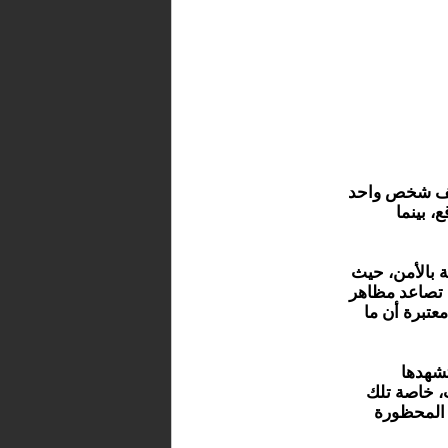
يش وتوقيف شخص واحد
، بينما
ة بالأمن، حيث
" (Jucil) عن قلقها من تصاعد مظاهر
عتبرة أن ما
تشهدها
، خاصة تلك
 المحظورة