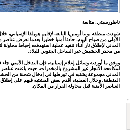
ناظورسيتي: متابعة
شهدت منطقة بونتا أومبريا التابعة لإقليم هويلفا الإسباني، خل
الأولى من صباح اليوم، حادثا أمنيا خطيرا بعدما تعرض عناصر
المدني لإطلاق نار أثناء تنفيذ عملية استهدفت إحباط محاولة ل
من مخدر الحشيش عبر الساحل الجنوبي للبلاد.
ووفق ما أوردته وسائل إعلام إسبانية، فإن التدخل الأمني جاء 
لمكافحة الاتجار غير المشروع بالمخدرات، حيث باغتت عناصر
المدني مجموعة يشتبه في تورطها في إدخال شحنة من الحش
المنطقة. وخلال العملية، أقدم بعض المشتبه فيهم على إطلاق ا
العناصر الأمنية قبل محاولة الفرار من المكان.