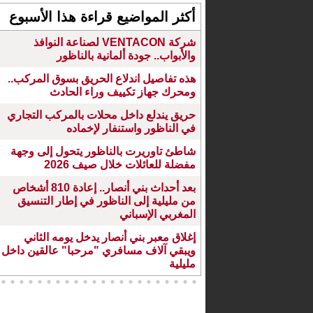
أكثر المواضيع قراءة هذا الأسبوع
شركة VENTACON لصناعة النوافذ
والأبواب.. جودة ألمانية بالناظور
هذه تفاصيل اندلاع الحريق بسوق المركب..
ومحرك جهاز تكييف وراء الحادث
حريق يندلع داخل محلات بالمركب التجاري
في الناظور واستنفار لإخماده
شاطئ تاوريرت بالناظور يتحول إلى وجهة
مفضلة للعائلات خلال صيف 2026
بعد أحداث بني أنصار.. إعادة 810 أشخاص
من مليلية إلى الناظور في إطار التنسيق
المغربي الإسباني
إغلاق معبر بني أنصار يدخل يومه الثاني
ويبقي آلاف مسافري "مرحبا" عالقين داخل
مليلية