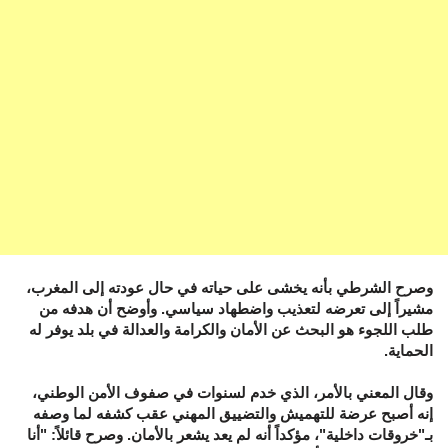
وصرح الشرطي بأنه يخشى على حياته في حال عودته إلى المغرب،
مشيراً إلى تعرضه لتعذيب واضطهاد سياسي. وأوضح أن هدفه من
طلب اللجوء هو البحث عن الأمان والكرامة والعدالة في بلد يوفر له
الحماية.
وقال المعني بالأمر، الذي خدم لسنوات في صفوف الأمن الوطني،
إنه أصبح عرضة للتهميش والتضييق المهني عقب كشفه لما وصفه
بـ"خروقات داخلية"، مؤكداً أنه لم يعد يشعر بالأمان. وصرح قائلاً: "أنا